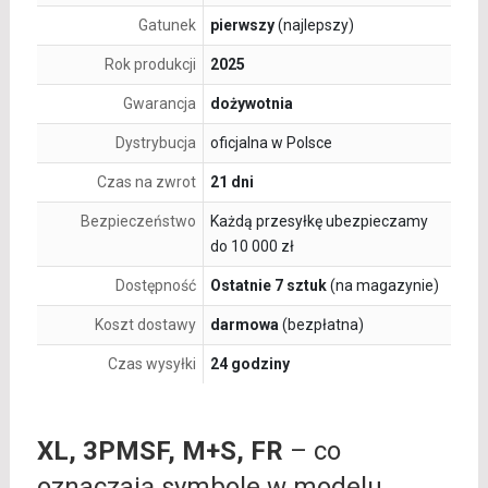
Gatunek
pierwszy
(najlepszy)
Rok produkcji
2025
Gwarancja
dożywotnia
Dystrybucja
oficjalna w Polsce
Czas na zwrot
21 dni
Bezpieczeństwo
Każdą przesyłkę ubezpieczamy
do 10 000 zł
Dostępność
Ostatnie 7 sztuk
(na magazynie)
Koszt dostawy
darmowa
(bezpłatna)
Czas wysyłki
24 godziny
XL, 3PMSF, M+S, FR
– co
oznaczają symbole w modelu