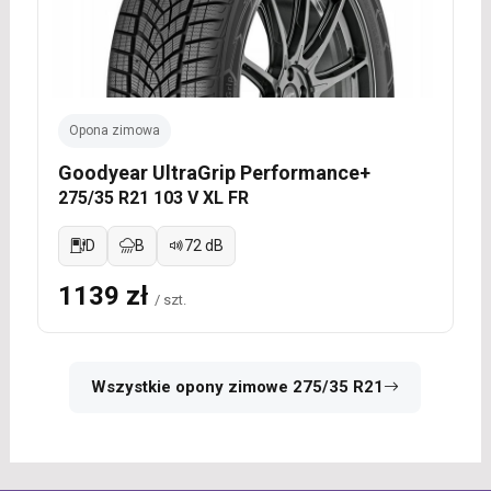
Opona zimowa
Goodyear UltraGrip Performance+
275/35 R21 103 V XL FR
D
B
72 dB
1139 zł
/ szt.
Wszystkie opony zimowe 275/35 R21