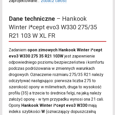
zaprojektowane
...
zobacz całość
Dane techniczne
– Hankook
Winter i*cept evo3 W330 275/35
R21 103 W XL FR
Zadaniem
opon zimowych Hankook Winter i*cept
evo3 W330 275 35 R21 103W
jest zapewnienie
odpowiedniego poziomu bezpieczeństwa i komfortu
podczas podróżowania w zmiennych warunkach
drogowych. Oznaczenie rozmiaru 275/35 R21 należy
odczytywać następująco: pierwsza liczba 275 to
szerokość opony w milimetrach, druga to wysokość
profilu (35) a trzecia to średnica felgi, na jaką należy
założyć oponę - w tym przypadku wynosi ona 21 cali.
Opony
Hankook Winter i*cept evo3 W330
mają
indeks szybkości
W
(oznaczający dopuszczalną