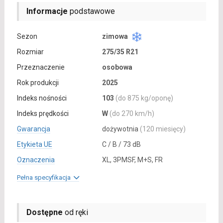
Informacje
podstawowe
Sezon
zimowa
Rozmiar
275/35 R21
Przeznaczenie
osobowa
Rok produkcji
2025
Indeks nośności
103
(do 875 kg/oponę)
Indeks prędkości
W
(do 270 km/h)
Gwarancja
dożywotnia
(120 miesięcy)
Etykieta UE
C / B / 73 dB
Oznaczenia
XL, 3PMSF, M+S, FR
Pełna specyfikacja
Dostępne
od ręki