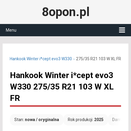
8opon.pl
Menu
R21
Hankook Winter i*cept evo3 W330
275/35 R21 103 W XL FR
Hankook Winter i*cept evo3
W330 275/35 R21 103 W XL
FR
Stan:
nowa / oryginalna
Rok produkcji:
2025
Darmowa 