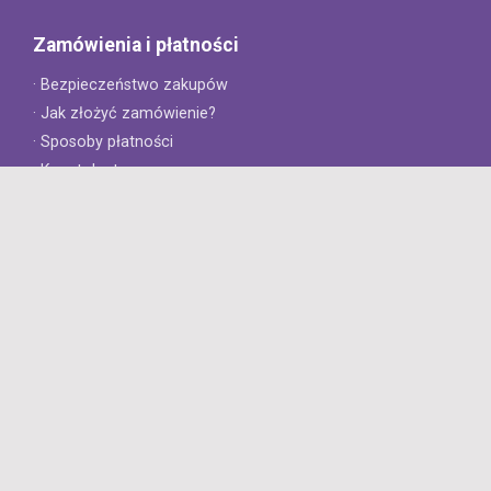
Zamówienia i płatności
· Bezpieczeństwo zakupów
· Jak złożyć zamówienie?
· Sposoby płatności
· Koszt dostawy
· Czas dostawy
Obsługa klienta
· Zwroty
· Reklamacje
· Najczęściej zadawane pytania
· Gwarancja na opony
· Kontakt
8opon.pl