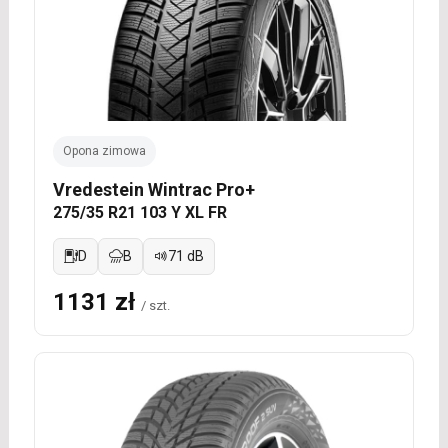
Opona zimowa
Vredestein Wintrac Pro+
275/35 R21 103 Y XL FR
D
B
71 dB
1131 zł
/ szt.