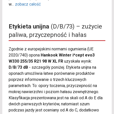
w
...
zobacz całość
Etykieta unijna
(D/B/73) – zużycie
paliwa, przyczepność i hałas
Zgodnie z europejskimi normami ogumienia (UE
2020/740) opona
Hankook Winter i*cept evo3
W330 255/35 R21 98 W XL FR
uzyskała wynik:
D
/
B
/
73 dB
- szczegóły poniżej. Etykieta unijna na
oponach umożliwia łatwe porównanie produktów
poprzez informowanie o trzech kluczowych
parametrach. To: opory toczenia, przyczepność na
mokrej nawierzchni i poziom hałasu zewnętrznego.
Klasyfikacja prezentowana jest na skali od A do E dla
dwóch pierwszych kryteriów, natomiast szum
podczas jazdy jest oceniany od A do C, dodatkowo