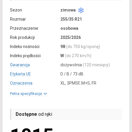
Sezon
zimowa
Rozmiar
255/35 R21
Przeznaczenie
osobowa
Rok produkcji
2025/2026
Indeks nośności
98
(do 750 kg/oponę)
Indeks prędkości
W
(do 270 km/h)
Gwarancja
dożywotnia
(120 miesięcy)
Etykieta UE
D / B / 73 dB
Oznaczenia
XL, 3PMSF, M+S, FR
Pełna specyfikacja
Dostępne
od ręki