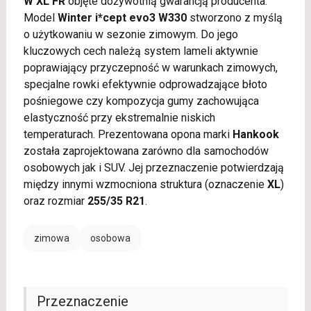
W XL FR
objęte dożywotnią gwarancją producenta.
Model
Winter i*cept evo3 W330
stworzono z myślą
o użytkowaniu w sezonie zimowym. Do jego
kluczowych cech należą system lameli aktywnie
poprawiający przyczepność w warunkach zimowych,
specjalne rowki efektywnie odprowadzające błoto
pośniegowe czy kompozycja gumy zachowująca
elastyczność przy ekstremalnie niskich
temperaturach. Prezentowana opona marki
Hankook
została zaprojektowana zarówno dla samochodów
osobowych jak i SUV. Jej przeznaczenie potwierdzają
między innymi wzmocniona struktura (oznaczenie
XL
)
oraz rozmiar
255/35 R21
.
zimowa
osobowa
Przeznaczenie