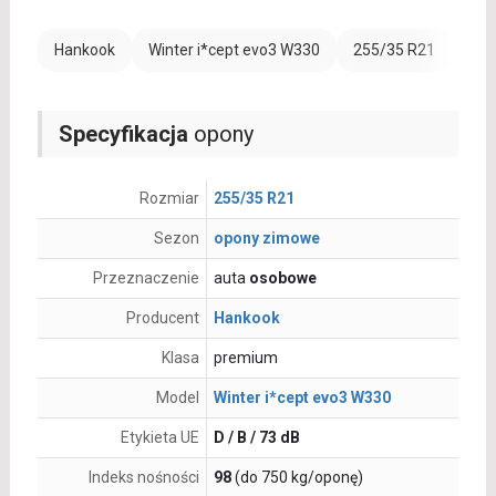
Hankook
Winter i*cept evo3 W330
255/35 R21
Ran
Specyfikacja
opony
Rozmiar
255/35 R21
Sezon
opony zimowe
Przeznaczenie
auta
osobowe
Producent
Hankook
Klasa
premium
Model
Winter i*cept evo3 W330
Etykieta UE
D / B / 73 dB
Indeks nośności
98
(do 750 kg/oponę)