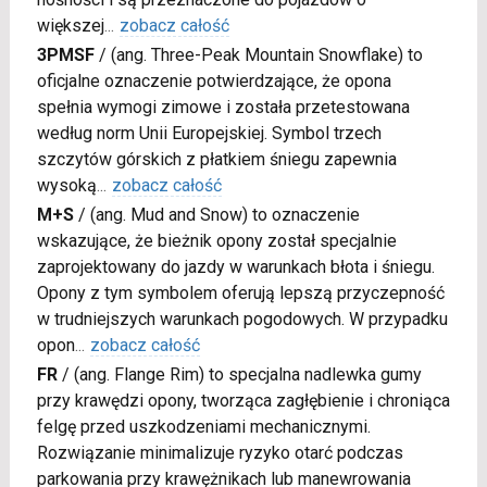
większej
...
zobacz całość
3PMSF
/
(ang. Three-Peak Mountain Snowflake) to
oficjalne oznaczenie potwierdzające, że opona
spełnia wymogi zimowe i została przetestowana
według norm Unii Europejskiej. Symbol trzech
szczytów górskich z płatkiem śniegu zapewnia
wysoką
...
zobacz całość
M+S
/
(ang. Mud and Snow) to oznaczenie
wskazujące, że bieżnik opony został specjalnie
zaprojektowany do jazdy w warunkach błota i śniegu.
Opony z tym symbolem oferują lepszą przyczepność
w trudniejszych warunkach pogodowych. W przypadku
opon
...
zobacz całość
FR
/
(ang. Flange Rim) to specjalna nadlewka gumy
przy krawędzi opony, tworząca zagłębienie i chroniąca
felgę przed uszkodzeniami mechanicznymi.
Rozwiązanie minimalizuje ryzyko otarć podczas
parkowania przy krawężnikach lub manewrowania