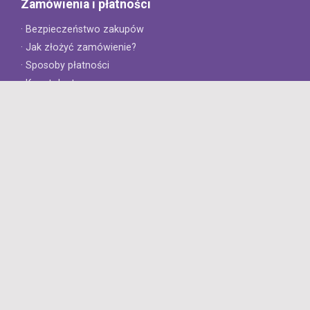
Zamówienia i płatności
· Bezpieczeństwo zakupów
· Jak złożyć zamówienie?
· Sposoby płatności
· Koszt dostawy
· Czas dostawy
Obsługa klienta
· Zwroty
· Reklamacje
· Najczęściej zadawane pytania
· Gwarancja na opony
· Kontakt
8opon.pl
· O firmie