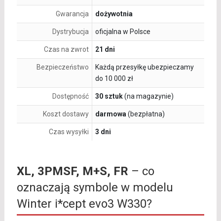
Gwarancja
dożywotnia
Dystrybucja
oficjalna w Polsce
Czas na zwrot
21 dni
Bezpieczeństwo
Każdą przesyłkę ubezpieczamy
do 10 000 zł
Dostępność
30 sztuk
(na magazynie)
Koszt dostawy
darmowa
(bezpłatna)
Czas wysyłki
3 dni
XL, 3PMSF, M+S, FR
– co
oznaczają symbole w modelu
Winter i*cept evo3 W330?