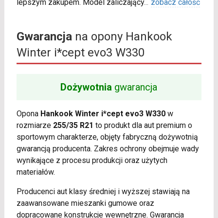
lepszym zakupem. Model zaliczający
...
zobacz całość
Gwarancja
na opony Hankook
Winter i*cept evo3 W330
Dożywotnia
gwarancja
Opona
Hankook Winter i*cept evo3 W330
w
rozmiarze
255/35 R21
to produkt dla aut premium o
sportowym charakterze, objęty fabryczną dożywotnią
gwarancją producenta. Zakres ochrony obejmuje wady
wynikające z procesu produkcji oraz użytych
materiałów.
Producenci aut klasy średniej i wyższej stawiają na
zaawansowane mieszanki gumowe oraz
dopracowane konstrukcje wewnętrzne. Gwarancja