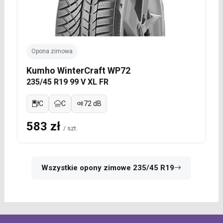
Opona zimowa
Kumho WinterCraft WP72
235/45 R19 99 V XL FR
C
C
72 dB
583 zł
/ szt.
Wszystkie opony zimowe 235/45 R19