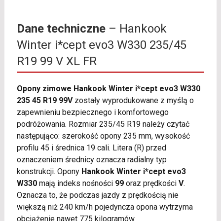
Dane techniczne
– Hankook
Winter i*cept evo3 W330 235/45
R19 99 V XL FR
Opony zimowe Hankook Winter i*cept evo3 W330
235 45 R19 99V
zostały wyprodukowane z myślą o
zapewnieniu bezpiecznego i komfortowego
podróżowania. Rozmiar 235/45 R19 należy czytać
następująco: szerokość opony 235 mm, wysokość
profilu 45 i średnica 19 cali. Litera (R) przed
oznaczeniem średnicy oznacza radialny typ
konstrukcji. Opony
Hankook Winter i*cept evo3
W330
mają indeks nośności
99
oraz prędkości
V
.
Oznacza to, że podczas jazdy z prędkością nie
większą niż 240 km/h pojedyncza opona wytrzyma
obciążenie nawet 775 kilogramów.