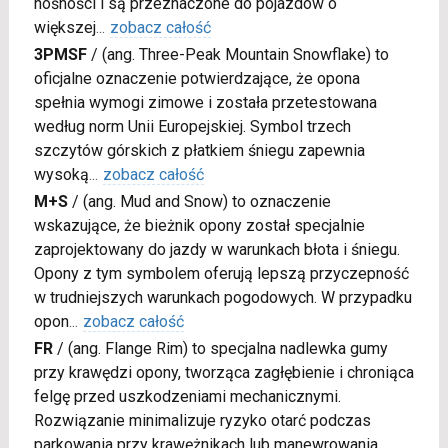
nośności i są przeznaczone do pojazdów o
większej
...
zobacz całość
3PMSF
/
(ang. Three-Peak Mountain Snowflake) to
oficjalne oznaczenie potwierdzające, że opona
spełnia wymogi zimowe i została przetestowana
według norm Unii Europejskiej. Symbol trzech
szczytów górskich z płatkiem śniegu zapewnia
wysoką
...
zobacz całość
M+S
/
(ang. Mud and Snow) to oznaczenie
wskazujące, że bieżnik opony został specjalnie
zaprojektowany do jazdy w warunkach błota i śniegu.
Opony z tym symbolem oferują lepszą przyczepność
w trudniejszych warunkach pogodowych. W przypadku
opon
...
zobacz całość
FR
/
(ang. Flange Rim) to specjalna nadlewka gumy
przy krawędzi opony, tworząca zagłębienie i chroniąca
felgę przed uszkodzeniami mechanicznymi.
Rozwiązanie minimalizuje ryzyko otarć podczas
parkowania przy krawężnikach lub manewrowania