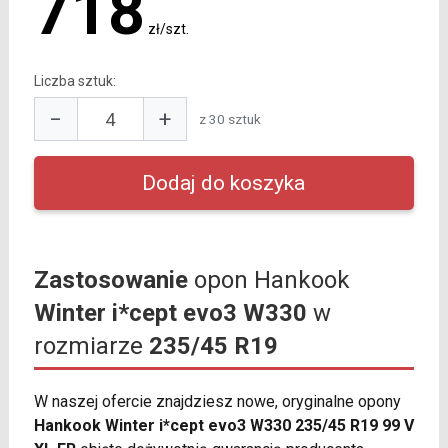
718
zł/szt.
Liczba sztuk:
−
+
z 30 sztuk
Zastosowanie
opon Hankook
Winter i*cept evo3 W330
w
rozmiarze
235/45 R19
W naszej ofercie znajdziesz nowe, oryginalne opony
Hankook Winter i*cept evo3 W330 235/45 R19 99 V