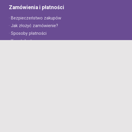
Zamówienia i płatności
· Bezpieczeństwo zakupów
· Jak złożyć zamówienie?
· Sposoby płatności
· Koszt dostawy
· Czas dostawy
Obsługa klienta
· Zwroty
· Reklamacje
· Najczęściej zadawane pytania
· Gwarancja na opony
· Kontakt
8opon.pl