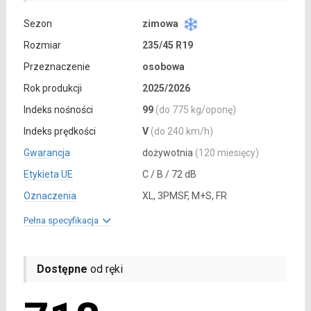
Sezon
zimowa
Rozmiar
235/45 R19
Przeznaczenie
osobowa
Rok produkcji
2025/2026
Indeks nośności
99
(do 775 kg/oponę)
Indeks prędkości
V
(do 240 km/h)
Gwarancja
dożywotnia
(120 miesięcy)
Etykieta UE
C / B / 72 dB
Oznaczenia
XL, 3PMSF, M+S, FR
Pełna specyfikacja
Dostępne
od ręki