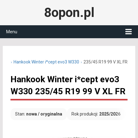
8opon.pl
Menu
5 R19
Hankook Winter i*cept evo3 W330
235/45 R19 99 V XL FR
Hankook Winter i*cept evo3
W330 235/45 R19 99 V XL FR
Stan:
nowa / oryginalna
Rok produkcji:
2025/2026
Dar