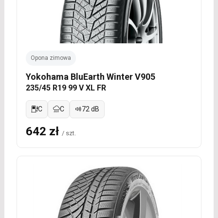
Opona zimowa
Yokohama BluEarth Winter V905
235/45 R19 99 V XL FR
C
C
72 dB
642 zł
/ szt.