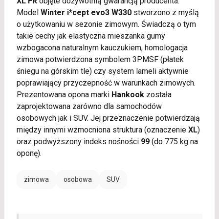
XL FR
objęte dożywotnią gwarancją producenta.
Model
Winter i*cept evo3 W330
stworzono z myślą
o użytkowaniu w sezonie zimowym. Świadczą o tym
takie cechy jak elastyczna mieszanka gumy
wzbogacona naturalnym kauczukiem, homologacja
zimowa potwierdzona symbolem 3PMSF (płatek
śniegu na górskim tle) czy system lameli aktywnie
poprawiający przyczepność w warunkach zimowych.
Prezentowana opona marki
Hankook
została
zaprojektowana zarówno dla samochodów
osobowych jak i SUV. Jej przeznaczenie potwierdzają
między innymi wzmocniona struktura (oznaczenie
XL
)
oraz podwyższony indeks nośności
99
(do 775 kg na
oponę).
zimowa
osobowa
SUV