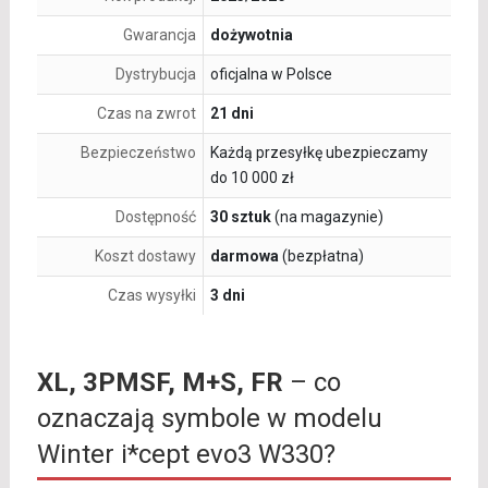
Gwarancja
dożywotnia
Dystrybucja
oficjalna w Polsce
Czas na zwrot
21 dni
Bezpieczeństwo
Każdą przesyłkę ubezpieczamy
do 10 000 zł
Dostępność
30 sztuk
(na magazynie)
Koszt dostawy
darmowa
(bezpłatna)
Czas wysyłki
3 dni
XL, 3PMSF, M+S, FR
– co
oznaczają symbole w modelu
Winter i*cept evo3 W330?