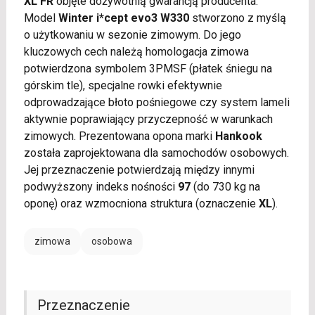
XL FR
objęte dożywotnią gwarancją producenta.
Model
Winter i*cept evo3 W330
stworzono z myślą
o użytkowaniu w sezonie zimowym. Do jego
kluczowych cech należą homologacja zimowa
potwierdzona symbolem 3PMSF (płatek śniegu na
górskim tle), specjalne rowki efektywnie
odprowadzające błoto pośniegowe czy system lameli
aktywnie poprawiający przyczepność w warunkach
zimowych. Prezentowana opona marki
Hankook
została zaprojektowana dla samochodów osobowych.
Jej przeznaczenie potwierdzają między innymi
podwyższony indeks nośności
97
(do 730 kg na
oponę) oraz wzmocniona struktura (oznaczenie
XL
).
zimowa
osobowa
Przeznaczenie