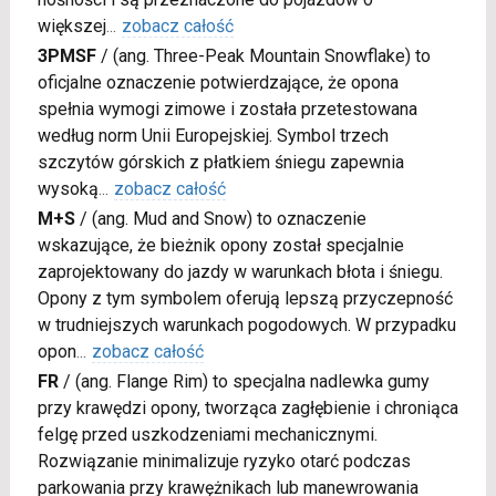
większej
...
zobacz całość
3PMSF
/
(ang. Three-Peak Mountain Snowflake) to
oficjalne oznaczenie potwierdzające, że opona
spełnia wymogi zimowe i została przetestowana
według norm Unii Europejskiej. Symbol trzech
szczytów górskich z płatkiem śniegu zapewnia
wysoką
...
zobacz całość
M+S
/
(ang. Mud and Snow) to oznaczenie
wskazujące, że bieżnik opony został specjalnie
zaprojektowany do jazdy w warunkach błota i śniegu.
Opony z tym symbolem oferują lepszą przyczepność
w trudniejszych warunkach pogodowych. W przypadku
opon
...
zobacz całość
FR
/
(ang. Flange Rim) to specjalna nadlewka gumy
przy krawędzi opony, tworząca zagłębienie i chroniąca
felgę przed uszkodzeniami mechanicznymi.
Rozwiązanie minimalizuje ryzyko otarć podczas
parkowania przy krawężnikach lub manewrowania