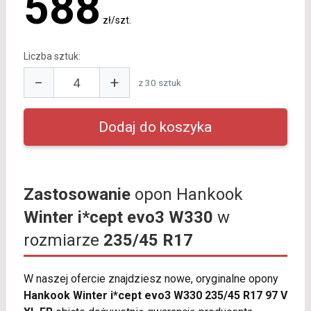
588
zł/szt.
Liczba sztuk:
−
+
z 30 sztuk
Zastosowanie
opon Hankook
Winter i*cept evo3 W330
w
rozmiarze
235/45 R17
W naszej ofercie znajdziesz nowe, oryginalne opony
Hankook Winter i*cept evo3 W330 235/45 R17 97 V