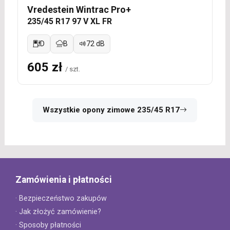
Vredestein Wintrac Pro+
235/45 R17 97 V XL FR
D
B
72 dB
605 zł
/ szt.
Wszystkie opony zimowe 235/45 R17
Zamówienia i płatności
· Bezpieczeństwo zakupów
· Jak złożyć zamówienie?
· Sposoby płatności