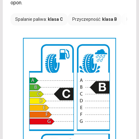
opon.
Spalanie paliwa:
klasa C
Przyczepność:
klasa B
Hałas