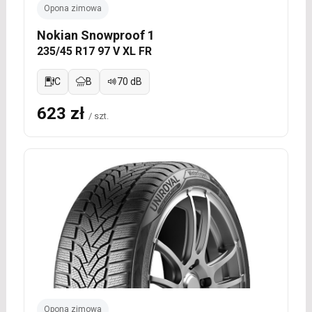
Opona zimowa
Nokian Snowproof 1
235/45 R17 97 V XL FR
C
B
70 dB
623 zł
/ szt.
Opona zimowa