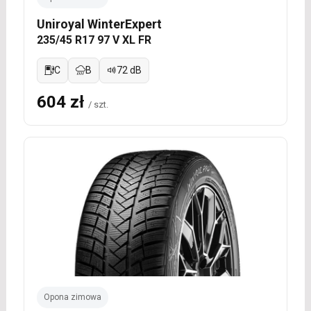
Uniroyal WinterExpert
235/45 R17 97 V XL FR
C
B
72 dB
604 zł
/ szt.
Opona zimowa