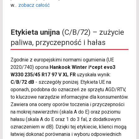
w
...
zobacz całość
Etykieta unijna
(C/B/72) – zużycie
paliwa, przyczepność i hałas
Zgodnie z europejskimi normami ogumienia (UE
2020/740) opona
Hankook Winter i*cept evo3
W330 235/45 R17 97 V XL FR
uzyskała wynik:
C
/
B
/
72 dB
- szczegóły poniżej. Etykieta UE na
oponach, podobna do oznaczeń ze sprzętu AGD/RTV,
to kluczowe narzędzie informacyjne dla konsumentów.
Zawiera ona oceny oporów toczenia i przyczepności
na mokrej nawierzchni (skala A do E) oraz poziomu
hałasu (skala A do E oraz 1 do 3 fal, z dodatkowym
oznaczeniem w dB). Dzięki tej etykiecie, klienci mogą
łatwiej dokonać porównania i wyboru odpowiednich