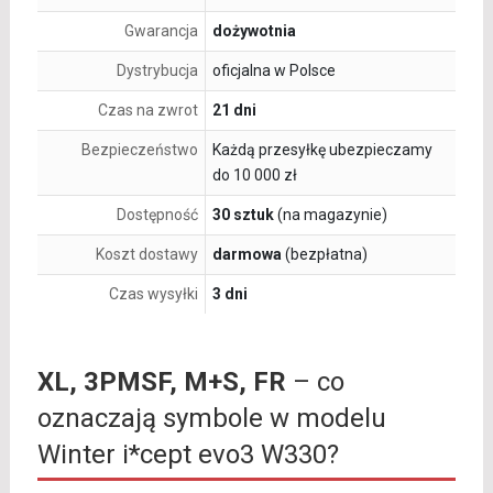
Gwarancja
dożywotnia
Dystrybucja
oficjalna w Polsce
Czas na zwrot
21 dni
Bezpieczeństwo
Każdą przesyłkę ubezpieczamy
do 10 000 zł
Dostępność
30 sztuk
(na magazynie)
Koszt dostawy
darmowa
(bezpłatna)
Czas wysyłki
3 dni
XL, 3PMSF, M+S, FR
– co
oznaczają symbole w modelu
Winter i*cept evo3 W330?