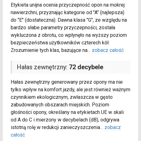
Etykieta unijna ocenia przyczepność opon na mokrej
nawierzchni, przyznając kategorie od "A" (najlepsza)
do "E" (dostateczna). Dawna klasa "G", ze względu na
bardzo słabe parametry przyczepności, została
wykluczona z obrotu, co wpłynęło na wyższy poziom
bezpieczeństwa użytkowników czterech kół.
Zrozumienie tych klas, bazujące na
...
zobacz całość
Hałas zewnętrzny:
72 decybele
Hałas zewnętrzny generowany przez opony ma nie
tylko wpływ na komfort jazdy, ale jest również ważnym
czynnikiem ekologicznym, zwłaszcza w gęsto
zabudowanych obszarach miejskich. Poziom
głośności opony, określany na etykietach UE w skali
od A do C i mierzony w decybelach (dB), odgrywa
istotną rolę w redukcji zanieczyszczenia
...
zobacz
całość