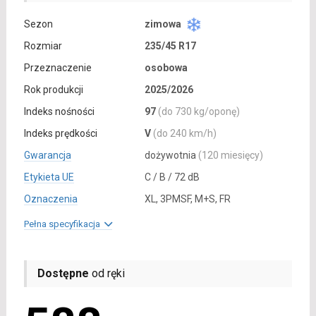
Sezon
zimowa
Rozmiar
235/45 R17
Przeznaczenie
osobowa
Rok produkcji
2025/2026
Indeks nośności
97
(do 730 kg/oponę)
Indeks prędkości
V
(do 240 km/h)
Gwarancja
dożywotnia
(120 miesięcy)
Etykieta UE
C / B / 72 dB
Oznaczenia
XL, 3PMSF, M+S, FR
Pełna specyfikacja
Dostępne
od ręki