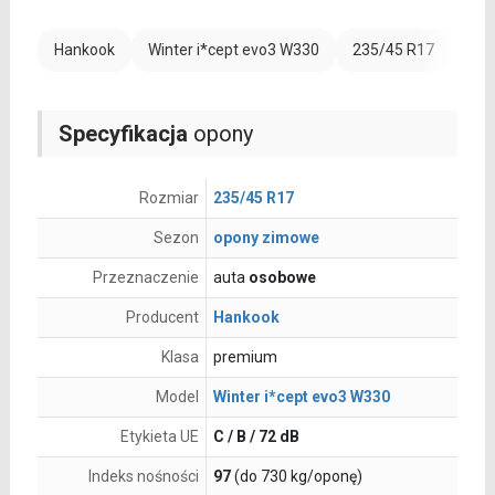
Hankook
Winter i*cept evo3 W330
235/45 R17
Ran
Specyfikacja
opony
Rozmiar
235/45 R17
Sezon
opony zimowe
Przeznaczenie
auta
osobowe
Producent
Hankook
Klasa
premium
Model
Winter i*cept evo3 W330
Etykieta UE
C / B / 72 dB
Indeks nośności
97
(do 730 kg/oponę)