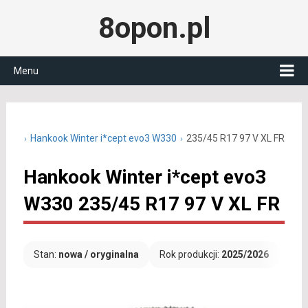
8opon.pl
Menu
5 R17
Hankook Winter i*cept evo3 W330
235/45 R17 97 V XL FR
Hankook Winter i*cept evo3
W330 235/45 R17 97 V XL FR
Stan:
nowa / oryginalna
Rok produkcji:
2025/2026
Dar