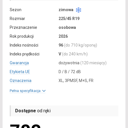
Sezon
zimowa
Rozmiar
225/45 R19
Przeznaczenie
osobowa
Rok produkcji
2026
Indeks nośności
96
(do 710 kg/oponę)
Indeks prędkości
V
(do 240 km/h)
Gwarancja
dożywotnia
(120 miesięcy)
Etykieta UE
D / B / 72 dB
Oznaczenia
XL, 3PMSF, M+S, FR
Pełna specyfikacja
Dostępne
od ręki