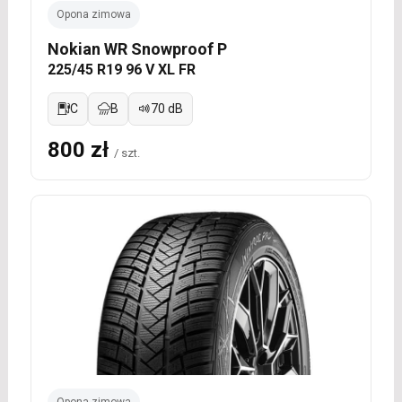
Opona zimowa
Nokian WR Snowproof P
225/45 R19 96 V XL FR
C
B
70 dB
800 zł
/ szt.