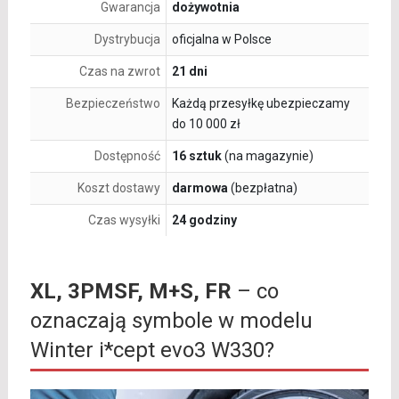
Gwarancja
dożywotnia
Dystrybucja
oficjalna w Polsce
Czas na zwrot
21 dni
Bezpieczeństwo
Każdą przesyłkę ubezpieczamy
do 10 000 zł
Dostępność
16 sztuk
(na magazynie)
Koszt dostawy
darmowa
(bezpłatna)
Czas wysyłki
24 godziny
XL, 3PMSF, M+S, FR
– co
oznaczają symbole w modelu
Winter i*cept evo3 W330?