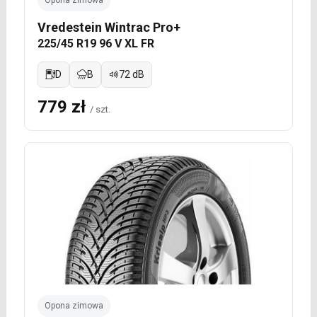
Opona zimowa
Vredestein Wintrac Pro+
225/45 R19 96 V XL FR
D
B
72 dB
779 zł
/ szt.
Opona zimowa