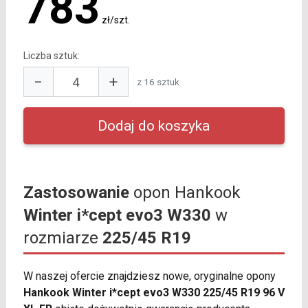
783
zł/szt.
Liczba sztuk:
−
+
z 16 sztuk
Zastosowanie
opon Hankook
Winter i*cept evo3 W330
w
rozmiarze
225/45 R19
W naszej ofercie znajdziesz nowe, oryginalne opony
Hankook Winter i*cept evo3 W330 225/45 R19 96 V