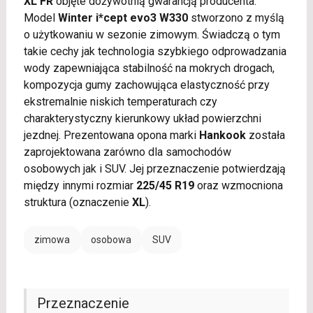
XL FR
objęte dożywotnią gwarancją producenta.
Model
Winter i*cept evo3 W330
stworzono z myślą
o użytkowaniu w sezonie zimowym. Świadczą o tym
takie cechy jak technologia szybkiego odprowadzania
wody zapewniająca stabilność na mokrych drogach,
kompozycja gumy zachowująca elastyczność przy
ekstremalnie niskich temperaturach czy
charakterystyczny kierunkowy układ powierzchni
jezdnej. Prezentowana opona marki
Hankook
została
zaprojektowana zarówno dla samochodów
osobowych jak i SUV. Jej przeznaczenie potwierdzają
między innymi rozmiar
225/45 R19
oraz wzmocniona
struktura (oznaczenie
XL
).
zimowa
osobowa
SUV
Przeznaczenie