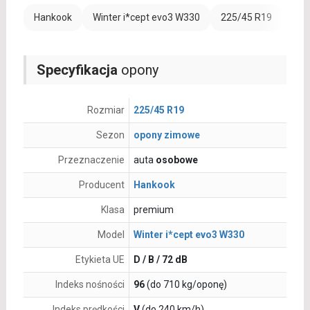
Hankook
Winter i*cept evo3 W330
225/45 R19
Ran
Specyfikacja
opony
Rozmiar
225/45 R19
Sezon
opony zimowe
Przeznaczenie
auta
osobowe
Producent
Hankook
Klasa
premium
Model
Winter i*cept evo3 W330
Etykieta UE
D / B / 72 dB
Indeks nośności
96
(do 710 kg/oponę)
Indeks prędkości
V
(do 240 km/h)