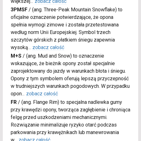
większej
...
zobacz całość
3PMSF
/
(ang. Three-Peak Mountain Snowflake) to
oficjalne oznaczenie potwierdzające, że opona
spełnia wymogi zimowe i została przetestowana
według norm Unii Europejskiej. Symbol trzech
szczytów górskich z płatkiem śniegu zapewnia
wysoką
...
zobacz całość
M+S
/
(ang. Mud and Snow) to oznaczenie
wskazujące, że bieżnik opony został specjalnie
zaprojektowany do jazdy w warunkach błota i śniegu.
Opony z tym symbolem oferują lepszą przyczepność
w trudniejszych warunkach pogodowych. W przypadku
opon
...
zobacz całość
FR
/
(ang. Flange Rim) to specjalna nadlewka gumy
przy krawędzi opony, tworząca zagłębienie i chroniąca
felgę przed uszkodzeniami mechanicznymi.
Rozwiązanie minimalizuje ryzyko otarć podczas
parkowania przy krawężnikach lub manewrowania
w
...
zobacz całość