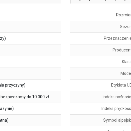
Rozmia
Sezo
szy)
Przeznaczeni
Producen
Klas
Mode
ia przyczyny)
Etykieta U
ubezpieczamy do 10 000 zł
Indeks nośnośc
azynie)
Indeks prędkośc
atna)
Symbol alpejsk