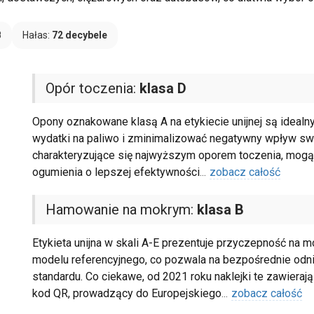
B
Hałas:
72 decybele
Opór toczenia:
klasa D
Opony oznakowane klasą A na etykiecie unijnej są idealn
wydatki na paliwo i zminimalizować negatywny wpływ swo
charakteryzujące się najwyższym oporem toczenia, mogą
ogumienia o lepszej efektywności
...
zobacz całość
Hamowanie na mokrym:
klasa B
Etykieta unijna w skali A-E prezentuje przyczepność na 
modelu referencyjnego, co pozwala na bezpośrednie odn
standardu. Co ciekawe, od 2021 roku naklejki te zawierają
kod QR, prowadzący do Europejskiego
...
zobacz całość