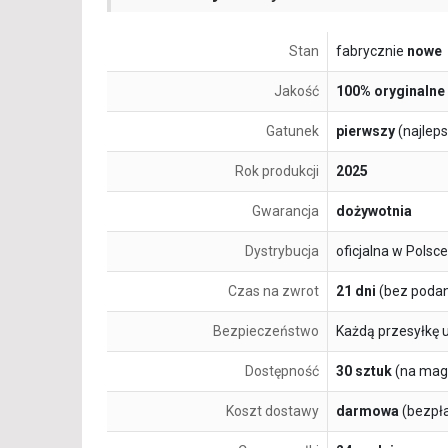
Stan
fabrycznie
nowe
Jakość
100% oryginalne
Gatunek
pierwszy
(najlep
Rok produkcji
2025
Gwarancja
dożywotnia
Dystrybucja
oficjalna w Polsce
Czas na zwrot
21 dni
(bez podan
Bezpieczeństwo
Każdą przesyłkę 
Dostępność
30 sztuk
(na mag
Koszt dostawy
darmowa
(bezpł