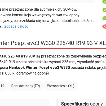
nie przeznaczone dla aut miejskich, SUV-ów,
owana konstrukcja wewnętrznych warstw opony
 jazdy, co przekłada się na większą stabilność i dłuższą
e
...
zobacz całość
ter i*cept evo3 W330 225/40 R19 93 V XL
330 225 40 R19 93V
są przeznaczone do zapewnienia bezpiec
/40 R19 szerokość bieżnika wynosi 225 mm, wysokość profilu (4
 Opona
Hankook Winter i*cept evo3 W330
posiada indeks pręd
si 650 kilogramów na oponę).
R19
Rant ochronny (FR)
Wzmocnienie (XL)
Specyfikacja
opony