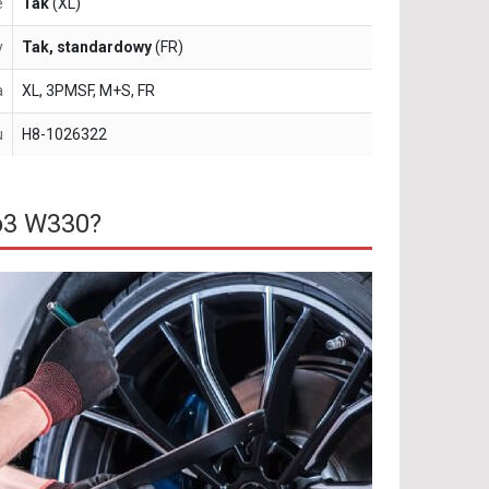
e
Tak
(XL)
y
Tak, standardowy
(FR)
a
XL, 3PMSF, M+S, FR
u
H8-1026322
o3 W330?