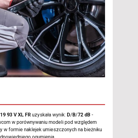
19 93 V XL FR
uzyskała wynik:
D
/
B
/
72 dB
-
erowcom w porównywaniu modeli pod względem
y w formie naklejek umieszczonych na bieżniku
odpowiedniego ogumienia.