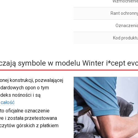
Wzmocnieni
Rant ochronn
Oznaczeni
Kod produkt
czają symbole w modelu Winter i*cept ev
nej konstrukcji, pozwalającej
ndardowych opon o tym
deks nośności i są
 całość
to oficjalne oznaczenie
e i została przetestowana
zczytów górskich z płatkiem