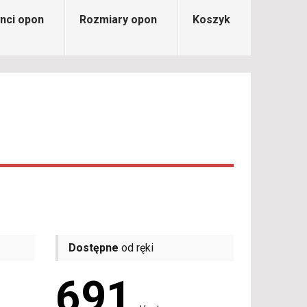
nci opon
Rozmiary opon
Koszyk
Dostępne
od ręki
691