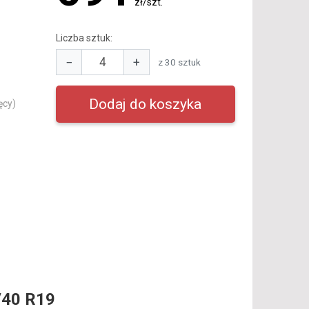
zł/szt.
Liczba sztuk:
−
+
z 30 sztuk
ęcy)
/40 R19