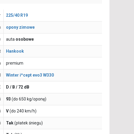
r
225/40 R19
n
opony zimowe
e
auta
osobowe
t
Hankook
a
premium
l
Winter i*cept evo3 W330
E
D / B / 72 dB
i
93
(do 650 kg/oponę)
i
V
(do 240 km/h)
i
Tak
(płatek śniegu)