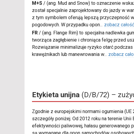
M+S
/
(ang. Mud and Snow) to oznaczenie wskaz
został specjalnie zaprojektowany do jazdy w war
z tym symbolem oferują lepszą przyczepność w
pogodowych. W przypadku opon
...
zobacz całoś
FR
/
(ang. Flange Rim) to specjalna nadlewka gu
tworząca zagłębienie i chroniąca felgę przed u
Rozwiązanie minimalizuje ryzyko otarć podczas
krawężnikach lub manewrowania w
...
zobacz cało
Etykieta unijna
(D/B/72) – zużyc
Zgodnie z europejskimi normami ogumienia (UE
szczegóły poniżej. Od 2012 roku na terenie Un
efektywności paliwowej, hałasu generowanego po
są wymagane dla opon samochodów osobowych, d