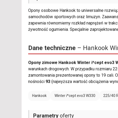
Opony osobowe Hankook to uniwersalne rozwiąza
samochodów sportowych oraz limuzyn. Zaawans
zapewnia równomierny rozkład naprężeń w trakcie
żywotność ogumienia. Specjalnie zaprojektowan
Dane techniczne
– Hankook Win
Opony zimowe Hankook Winter i*cept evo3 W
warunkach drogowych. W przypadku rozmiaru 225
zamontowania prezentowanej opony to 19 cali.
nośności
93
(najwyższa wartość obciążenia wyno
Hankook
Winter i*cept evo3 W330
225/40 
Parametry
oferty