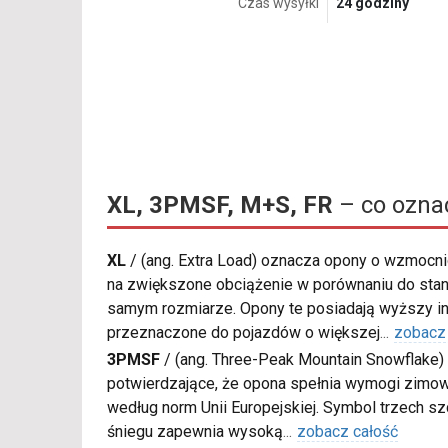
Czas wysyłki
24 godziny
XL, 3PMSF, M+S, FR
– co ozna
XL
/
(ang. Extra Load) oznacza opony o wzmocnio
na zwiększone obciążenie w porównaniu do sta
samym rozmiarze. Opony te posiadają wyższy in
przeznaczone do pojazdów o większej
...
zobacz
3PMSF
/
(ang. Three-Peak Mountain Snowflake) 
potwierdzające, że opona spełnia wymogi zimow
według norm Unii Europejskiej. Symbol trzech s
śniegu zapewnia wysoką
...
zobacz całość