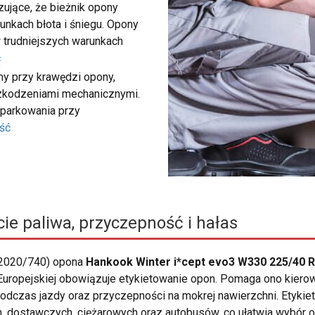
ujące, że bieżnik opony
unkach błota i śniegu. Opony
 trudniejszych warunkach
ć
my przy krawędzi opony,
szkodzeniami mechanicznymi.
 parkowania przy
ść
ie paliwa, przyczepność i hałas
 2020/740) opona
Hankook Winter i*cept evo3 W330 225/40 R
ii Europejskiej obowiązuje etykietowanie opon. Pomaga ono ki
dczas jazdy oraz przyczepności na mokrej nawierzchni. Etykiet
ostawczych, ciężarowych oraz autobusów, co ułatwia wybór 