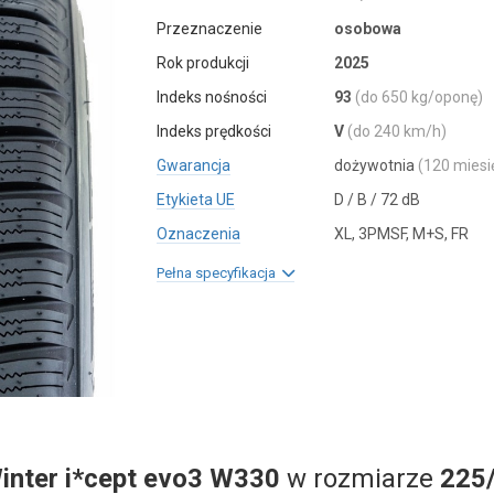
Przeznaczenie
osobowa
Rok produkcji
2025
Indeks nośności
93
(do 650 kg/oponę)
Indeks prędkości
V
(do 240 km/h)
Gwarancja
dożywotnia
(120 miesi
Etykieta UE
D / B / 72 dB
Oznaczenia
XL, 3PMSF, M+S, FR
Pełna specyfikacja
inter i*cept evo3 W330
w rozmiarze
225