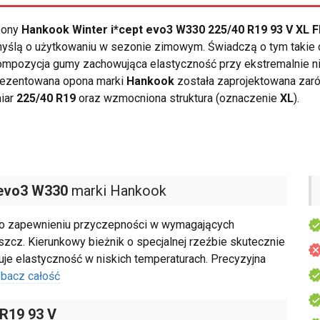
opony
Hankook Winter i*cept evo3 W330 225/40 R19 93 V XL F
yślą o użytkowaniu w sezonie zimowym. Świadczą o tym takie c
ompozycja gumy zachowująca elastyczność przy ekstremalnie n
Prezentowana opona marki
Hankook
została zaprojektowana zar
miar
225/40 R19
oraz wzmocniona struktura (oznaczenie
XL
).
 evo3 W330
marki Hankook
 o zapewnieniu przyczepności w wymagających
eszcz. Kierunkowy bieżnik o specjalnej rzeźbie skutecznie
e elastyczność w niskich temperaturach. Precyzyjna
bacz całość
 R19 93 V