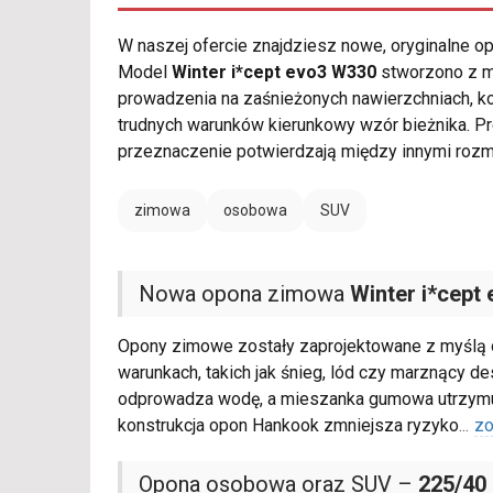
W naszej ofercie znajdziesz nowe, oryginalne 
Model
Winter i*cept evo3 W330
stworzono z m
prowadzenia na zaśnieżonych nawierzchniach, k
trudnych warunków kierunkowy wzór bieżnika. 
przeznaczenie potwierdzają między innymi roz
zimowa
osobowa
SUV
Nowa opona zimowa
Winter i*cept
Opony zimowe zostały zaprojektowane z myślą
warunkach, takich jak śnieg, lód czy marznący d
odprowadza wodę, a mieszanka gumowa utrzymuj
konstrukcja opon Hankook zmniejsza ryzyko
...
zo
Opona osobowa oraz SUV –
225/40