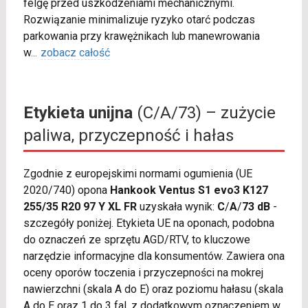
felgę przed uszkodzeniami mechanicznymi.
Rozwiązanie minimalizuje ryzyko otarć podczas
parkowania przy krawężnikach lub manewrowania
w
...
zobacz całość
Etykieta unijna
(C/A/73) – zużycie
paliwa, przyczepność i hałas
Zgodnie z europejskimi normami ogumienia (UE
2020/740) opona
Hankook Ventus S1 evo3 K127
255/35 R20 97 Y XL FR
uzyskała wynik:
C
/
A
/
73 dB
-
szczegóły poniżej. Etykieta UE na oponach, podobna
do oznaczeń ze sprzętu AGD/RTV, to kluczowe
narzędzie informacyjne dla konsumentów. Zawiera ona
oceny oporów toczenia i przyczepności na mokrej
nawierzchni (skala A do E) oraz poziomu hałasu (skala
A do E oraz 1 do 3 fal, z dodatkowym oznaczeniem w