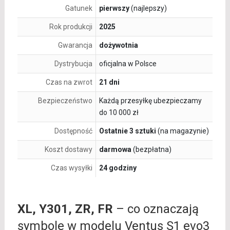
Gatunek
pierwszy
(najlepszy)
Rok produkcji
2025
Gwarancja
dożywotnia
Dystrybucja
oficjalna w Polsce
Czas na zwrot
21 dni
Bezpieczeństwo
Każdą przesyłkę ubezpieczamy
do 10 000 zł
Dostępność
Ostatnie 3 sztuki
(na magazynie)
Koszt dostawy
darmowa
(bezpłatna)
Czas wysyłki
24 godziny
XL, Y301, ZR, FR
– co oznaczają
symbole w modelu Ventus S1 evo3