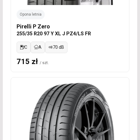
Opona letnia
Pirelli P Zero
255/35 R20 97 Y XL J PZ4/LS FR
C
A
70 dB
715 zł
/ szt.