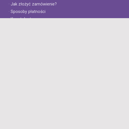
· Jak złożyć zamówienie?
· Sposoby płatności
· Koszt dostawy
· Czas dostawy
Obsługa klienta
· Zwroty
· Reklamacje
· Najczęściej zadawane pytania
· Gwarancja na opony
· Kontakt
8opon.pl
· O firmie
· Opinie klientów
· Dlaczego warto u nas kupić?