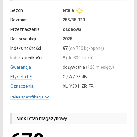
Sezon
letnia
Rozmiar
255/35 R20
Przeznaczenie
osobowa
Rok produkcji
2025
Indeks nośności
97
(do 730 kg/oponę)
Indeks prędkości
Y
(do 300 km/h)
Gwarancja
dożywotnia
(120 miesięcy)
Etykieta UE
C / A / 73 dB
Oznaczenia
XL, Y301, ZR, FR
Pełna specyfikacja
Niski
stan magazynowy