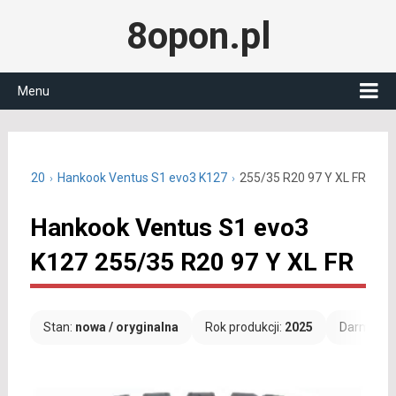
8opon.pl
Menu
5/35 R20
Hankook Ventus S1 evo3 K127
255/35 R20 97 Y XL FR
Hankook Ventus S1 evo3
K127 255/35 R20 97 Y XL FR
Stan:
nowa / oryginalna
Rok produkcji:
2025
Darmowa 