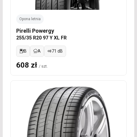
Opona letnia
Pirelli Powergy
255/35 R20 97 Y XL FR
B
A
71 dB
608 zł
/ szt.