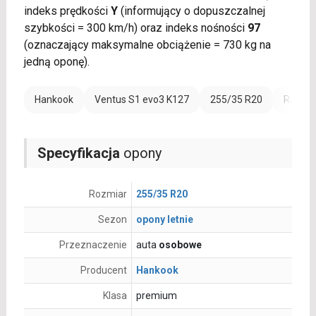
indeks prędkości
Y
(informujący o dopuszczalnej
szybkości = 300 km/h) oraz indeks nośności
97
(oznaczający maksymalne obciążenie = 730 kg na
jedną oponę).
Hankook
Ventus S1 evo3 K127
255/35 R20
Rant o
Specyfikacja
opony
Rozmiar
255/35 R20
Sezon
opony letnie
Przeznaczenie
auta
osobowe
Producent
Hankook
Klasa
premium