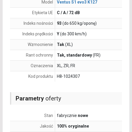
Model
Ventus S1 evo3 K127
Etykieta UE
C / A / 72 dB
Indeks nośności
93
(do 650 kg/oponę)
Indeks prędkości
Y
(do 300 km/h)
Wzmocnienie
Tak
(XL)
Rant ochronny
Tak, standardowy
(FR)
Oznaczenia
XL, ZR, FR
Kod produktu
H8-1024307
Parametry
oferty
Stan
fabrycznie
nowe
Jakość
100% oryginalne