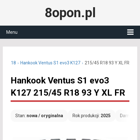
8opon.pl
Menu
5/45 R18
Hankook Ventus S1 evo3 K127
215/45 R18 93 Y XL FR
Hankook Ventus S1 evo3
K127 215/45 R18 93 Y XL FR
Stan:
nowa / oryginalna
Rok produkcji:
2025
Darmowa 