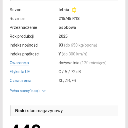
Sezon
letnia
Rozmiar
215/45 R18
Przeznaczenie
osobowa
Rok produkcji
2025
Indeks nośności
93
(do 650 kg/oponę)
Indeks prędkości
Y
(do 300 km/h)
Gwarancja
dożywotnia
(120 miesięcy)
Etykieta UE
C / A / 72 dB
Oznaczenia
XL, ZR, FR
Pełna specyfikacja
Niski
stan magazynowy