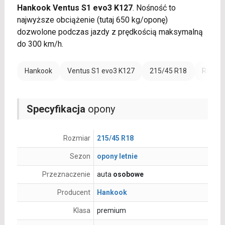
Hankook Ventus S1 evo3 K127
. Nośność to
najwyższe obciążenie (tutaj 650 kg/oponę)
dozwolone podczas jazdy z prędkością maksymalną
do 300 km/h.
Hankook
Ventus S1 evo3 K127
215/45 R18
Rant o
Specyfikacja
opony
Rozmiar
215/45 R18
Sezon
opony letnie
Przeznaczenie
auta
osobowe
Producent
Hankook
Klasa
premium