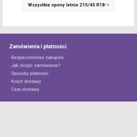
Wszystkie opony letnie 215/45 R18
Zamówienia i płatności
· Bezpieczeństwo zakupów
· Jak złożyć zamówienie?
· Sposoby płatności
· Koszt dostawy
· Czas dostawy
Obsługa klienta
· Zwroty
· Reklamacje
· Najczęściej zadawane pytania