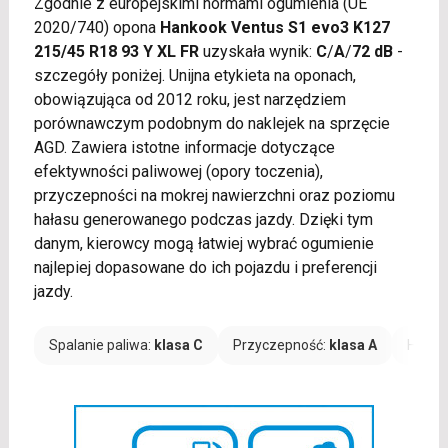
Zgodnie z europejskimi normami ogumienia (UE
2020/740) opona
Hankook Ventus S1 evo3 K127
215/45 R18 93 Y XL FR
uzyskała wynik:
C
/
A
/
72 dB
-
szczegóły poniżej. Unijna etykieta na oponach,
obowiązująca od 2012 roku, jest narzędziem
porównawczym podobnym do naklejek na sprzęcie
AGD. Zawiera istotne informacje dotyczące
efektywności paliwowej (opory toczenia),
przyczepności na mokrej nawierzchni oraz poziomu
hałasu generowanego podczas jazdy. Dzięki tym
danym, kierowcy mogą łatwiej wybrać ogumienie
najlepiej dopasowane do ich pojazdu i preferencji
jazdy.
Spalanie paliwa:
klasa C
Przyczepność:
klasa A
Hałas