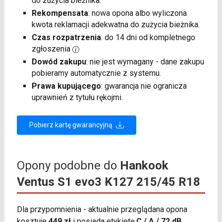
do zużycia bieżnika.
Rekompensata
: nowa opona albo wyliczona
kwota reklamacji adekwatna do zużycia bieżnika.
Czas rozpatrzenia
: do 14 dni od kompletnego
zgłoszenia
Dowód zakupu
: nie jest wymagany - dane zakupu
pobieramy automatycznie z systemu.
Prawa kupującego
: gwarancja nie ogranicza
uprawnień z tytułu rękojmi.
Pobierz kartę gwarancyjną
Opony podobne do
Hankook
Ventus S1 evo3 K127 215/45 R18
Dla przypomnienia - aktualnie przeglądana opona
kosztuje
449 zł
i posiada etykietę
C / A / 72 dB
.