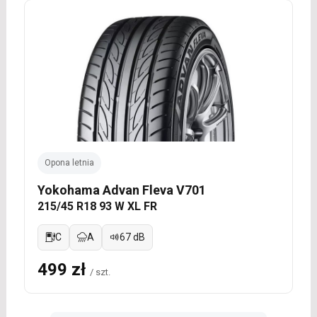
Opona letnia
Yokohama Advan Fleva V701
215/45 R18 93 W XL FR
C
A
67 dB
499 zł
/ szt.