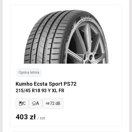
Opona letnia
Kumho Ecsta Sport PS72
215/45 R18 93 Y XL FR
C
A
72 dB
403 zł
/ szt.