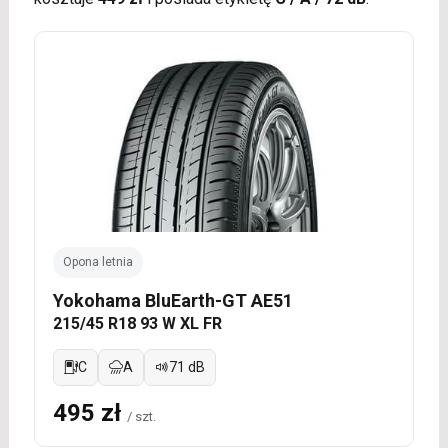
Opona letnia
Yokohama BluEarth-GT AE51
215/45 R18 93 W XL FR
C
A
71 dB
495 zł
/ szt.