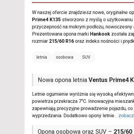
W naszej ofercie znajdziesz nowe, oryginalne 
Prime4 K135
stworzono z myślą o użytkowaniu 
przyczepność na mokrym podłożu, nowoczesny a
Prezentowana opona marki
Hankook
została za
rozmiar
215/60 R16
oraz indeks nośności i pręd
letnia
osobowa
SUV
Nowa opona letnia
Ventus Prime4 
Letnie ogumienie wyróżnia się wysoką efektywn
powietrza przekracza 7°C. Innowacyjna miesza
zapewniają precyzyjne prowadzenie pojazdu, co
wyprzedzania. Dodatkowo opony letnie
...
zobacz
Opona osobowa oraz SUV –
215/60