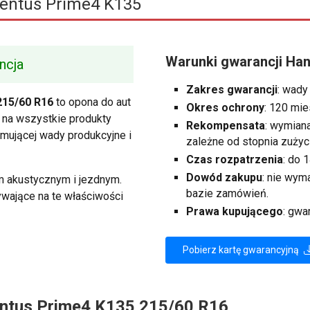
entus Prime4 K135
Warunki gwarancji Ha
ncja
Zakres gwarancji
: wady
215/60 R16
to opona do aut
Okres ochrony
: 120 mie
a na wszystkie produkty
Rekompensata
: wymian
jmującej wady produkcyjne i
zależne od stopnia zużyci
Czas rozpatrzenia
: do 
Dowód zakupu
: nie wy
em akustycznym i jezdnym.
bazie zamówień.
ywające na te właściwości
Prawa kupującego
: gwa
Pobierz kartę gwarancyjną
ntus Prime4 K135 215/60 R16