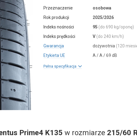
Przeznaczenie
osobowa
Rok produkcji
2025/2026
Indeks nośności
95
(do 690 kg/oponę)
Indeks prędkości
V
(do 240 km/h)
Gwarancja
dożywotnia
(120 miesi
Etykieta UE
A / A / 69 dB
Pełna specyfikacja
entus Prime4 K135
w rozmiarze
215/60 