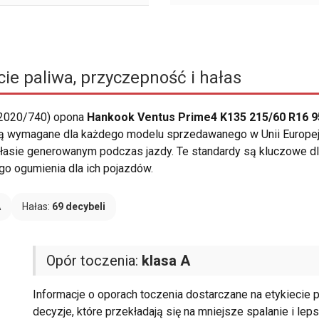
ie paliwa, przyczepność i hałas
 2020/740) opona
Hankook Ventus Prime4 K135 215/60 R16 9
 są wymagane dla każdego modelu sprzedawanego w Unii Europejs
hałasie generowanym podczas jazdy. Te standardy są kluczowe d
o ogumienia dla ich pojazdów.
A
Hałas:
69 decybeli
Opór toczenia:
klasa A
Informacje o oporach toczenia dostarczane na etykiec
decyzje, które przekładają się na mniejsze spalanie i le