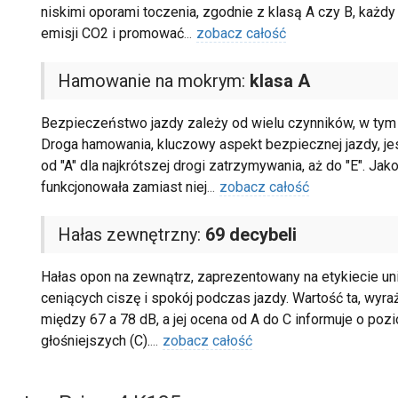
niskimi oporami toczenia, zgodnie z klasą A czy B, każd
emisji CO2 i promować
...
zobacz całość
Hamowanie na mokrym:
klasa A
Bezpieczeństwo jazdy zależy od wielu czynników, w tym 
Droga hamowania, kluczowy aspekt bezpiecznej jazdy, jest
od "A" dla najkrótszej drogi zatrzymywania, aż do "E". Ja
funkcjonowała zamiast niej
...
zobacz całość
Hałas zewnętrzny:
69 decybeli
Hałas opon na zewnątrz, zaprezentowany na etykiecie uni
ceniących ciszę i spokój podczas jazdy. Wartość ta, wyra
między 67 a 78 dB, a jej ocena od A do C informuje o pozi
głośniejszych (C).
...
zobacz całość