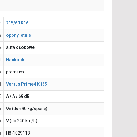
r
215/60 R16
n
opony letnie
e
auta
osobowe
t
Hankook
a
premium
l
Ventus Prime4 K135
E
A / A / 69 dB
i
95
(do 690 kg/oponę)
i
V
(do 240 km/h)
u
H8-1029113