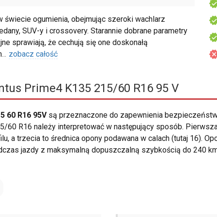
świecie ogumienia, obejmując szeroki wachlarz
dany, SUV-y i crossovery. Starannie dobrane parametry
jne sprawiają, że cechują się one doskonałą
m
...
zobacz całość
tus Prime4 K135 215/60 R16 95 V
5 60 R16 95V
są przeznaczone do zapewnienia bezpieczeństwa
/60 R16 należy interpretować w następujący sposób. Pierwsza 
lu, a trzecia to średnica opony podawana w calach (tutaj 16). O
podczas jazdy z maksymalną dopuszczalną szybkością do 240 k