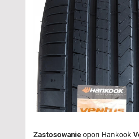
Zastosowanie
opon Hankook
V