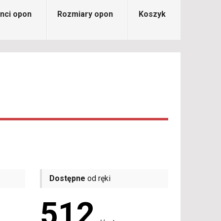
nci opon
Rozmiary opon
Koszyk
Dostępne
od ręki
512