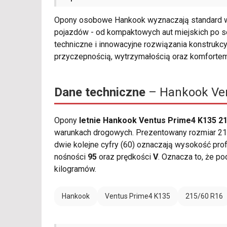
Opony osobowe Hankook wyznaczają standard w 
pojazdów - od kompaktowych aut miejskich po se
techniczne i innowacyjne rozwiązania konstrukcy
przyczepnością, wytrzymałością oraz komforte
Dane techniczne
– Hankook Ven
Opony
letnie Hankook Ventus Prime4 K135 21
warunkach drogowych. Prezentowany rozmiar 215
dwie kolejne cyfry (60) oznaczają wysokość profi
nośności
95
oraz prędkości
V
. Oznacza to, że 
kilogramów.
Hankook
Ventus Prime4 K135
215/60 R16