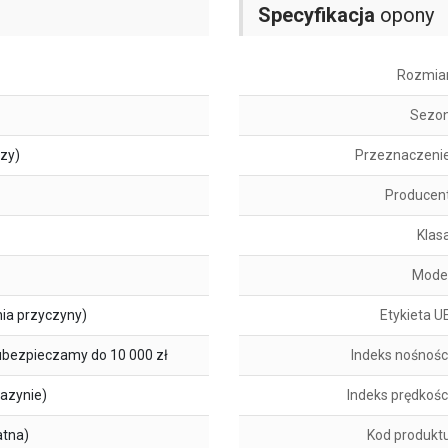
Specyfikacja
opony
Rozmia
Sezo
szy)
Przeznaczeni
Producen
Klas
Mode
ia przyczyny)
Etykieta U
ubezpieczamy do 10 000 zł
Indeks nośnośc
azynie)
Indeks prędkośc
atna)
Kod produkt