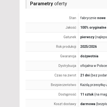
Parametry
oferty
Stan
fabrycznie
nowe
Jakość
100% oryginalne
Gatunek
pierwszy
(najlep
Rok produkcji
2025/2026
Gwarancja
dożywotnia
Dystrybucja
oficjalna w Polsce
Czas na zwrot
21 dni
(bez podan
Bezpieczeństwo
Każdą przesyłkę 
Dostępność
11 sztuk
(na mag
Koszt dostawy
darmowa
(bezpł