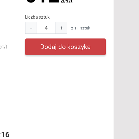
zł/szt.
Liczba sztuk:
−
+
z 11 sztuk
ęcy)
R16