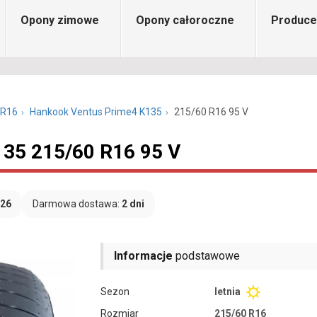
Opony zimowe
Opony całoroczne
Produce
 R16
Hankook Ventus Prime4 K135
215/60 R16 95 V
35 215/60 R16 95 V
026
Darmowa dostawa:
2 dni
Informacje
podstawowe
Sezon
letnia
Rozmiar
215/60 R16