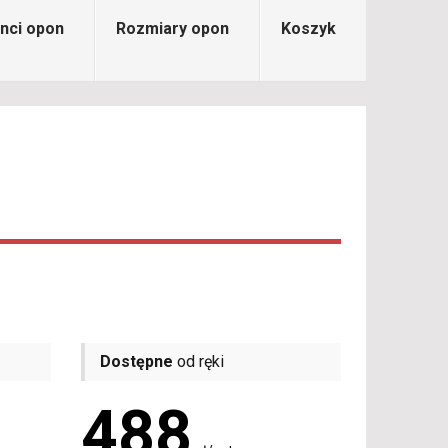
nci opon
Rozmiary opon
Koszyk
Dostępne
od ręki
488