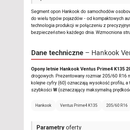
Segment opon Hankook do samochodów osobow
do wielu typów pojazdów - od kompaktowych au
technologia produkcji w połączeniu z precyzyjny
bezpieczeństwo każdego dnia. Wzmocniona stru
Dane techniczne
– Hankook Ven
Opony letnie Hankook Ventus Prime4 K135 2
drogowych. Prezentowany rozmiar 205/60 R16 na
kolejne cyfry (60) oznaczają wysokość profilu, a
szybkości
W
(oznaczający maksymalną prędkość
Hankook
Ventus Prime4 K135
205/60 R16
Parametry
oferty