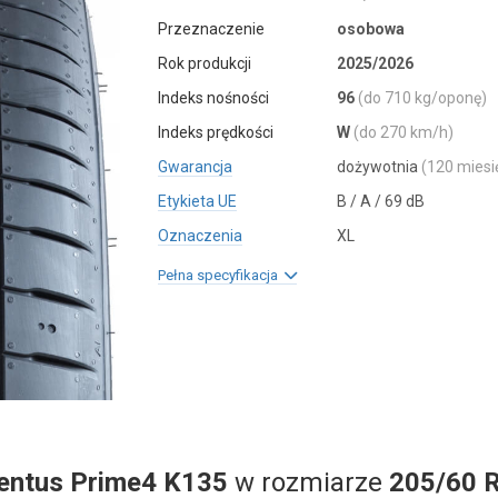
Przeznaczenie
osobowa
Rok produkcji
2025/2026
Indeks nośności
96
(do 710 kg/oponę)
Indeks prędkości
W
(do 270 km/h)
Gwarancja
dożywotnia
(120 miesi
Etykieta UE
B / A / 69 dB
Oznaczenia
XL
Pełna specyfikacja
entus Prime4 K135
w rozmiarze
205/60 