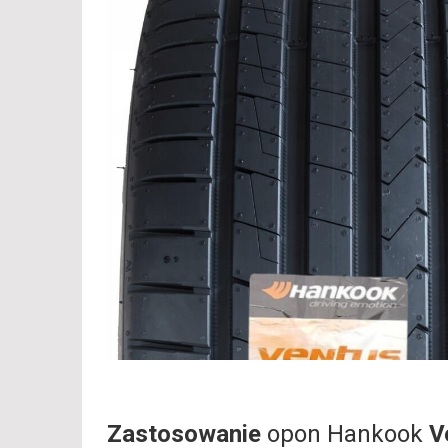
Zastosowanie
opon Hankook
V