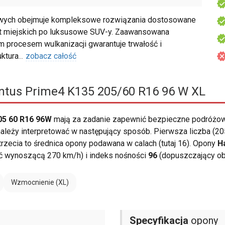
ych obejmuje kompleksowe rozwiązania dostosowane
t miejskich po luksusowe SUV-y. Zaawansowana
m procesem wulkanizacji gwarantuje trwałość i
ktura
...
zobacz całość
tus Prime4 K135 205/60 R16 96 W XL
05 60 R16 96W
mają za zadanie zapewnić bezpieczne podróżow
leży interpretować w następujący sposób. Pierwsza liczba (205
 trzecia to średnica opony podawana w calach (tutaj 16). Opony
H
 wynoszącą 270 km/h) i indeks nośności
96
(dopuszczający ob
Wzmocnienie (XL)
Specyfikacja
opony