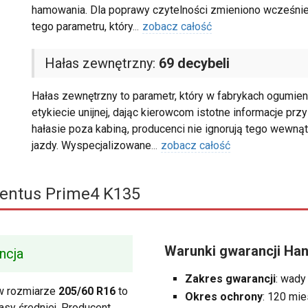
hamowania. Dla poprawy czytelności zmieniono wcześnie
tego parametru, który
...
zobacz całość
Hałas zewnętrzny:
69 decybeli
Hałas zewnętrzny to parametr, który w fabrykach ogumien
etykiecie unijnej, dając kierowcom istotne informacje prz
hałasie poza kabiną, producenci nie ignorują tego wewnątr
jazdy. Wyspecjalizowane
...
zobacz całość
entus Prime4 K135
Warunki gwarancji Ha
ncja
Zakres gwarancji
: wady
 rozmiarze
205/60 R16
to
Okres ochrony
: 120 mie
asy średniej. Producent