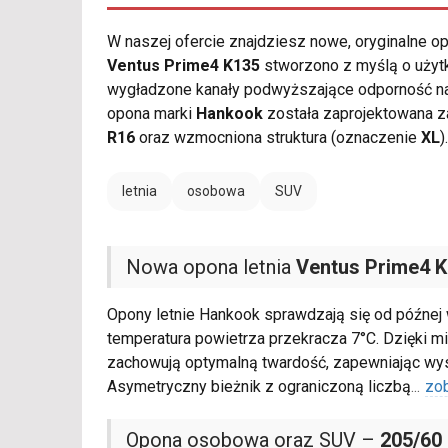
W naszej ofercie znajdziesz nowe, oryginalne 
Ventus Prime4 K135
stworzono z myślą o użytk
wygładzone kanały podwyższające odporność na
opona marki
Hankook
została zaprojektowana z
R16
oraz wzmocniona struktura (oznaczenie
XL
).
letnia
osobowa
SUV
Nowa opona letnia
Ventus Prime4 
Opony letnie Hankook sprawdzają się od późnej 
temperatura powietrza przekracza 7°C. Dzięki
zachowują optymalną twardość, zapewniając wys
Asymetryczny bieżnik z ograniczoną liczbą
...
zo
Opona osobowa oraz SUV –
205/60