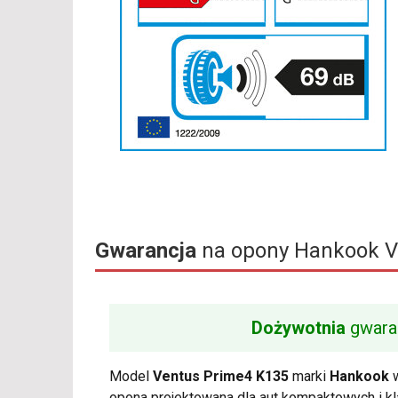
Gwarancja
na opony Hankook V
Dożywotnia
gwara
Model
Ventus Prime4 K135
marki
Hankook
w
opona projektowana dla aut kompaktowych i kl