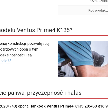
Oznaczeni
Kod produkt
odelu Ventus Prime4 K135?
nej konstrukcji, pozwalającej
ndardowych opon o tym
deks nośności i są
 całość
ie paliwa, przyczepność i hałas
 2020/740) opona
Hankook Ventus Prime4 K135 205/60 R16 9