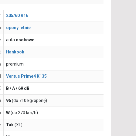
r
205/60 R16
n
opony letnie
e
auta
osobowe
t
Hankook
a
premium
l
Ventus Prime4 K135
E
B / A / 69 dB
i
96
(do 710 kg/oponę)
i
W
(do 270 km/h)
e
Tak
(XL)