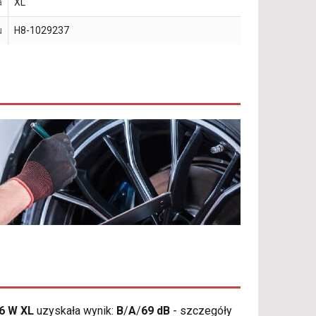
a
XL
u
H8-1029237
6 W XL
uzyskała wynik:
B
/
A
/
69 dB
- szczegóły