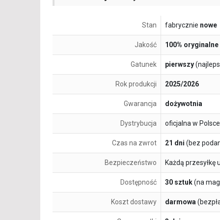
Stan
fabrycznie
nowe
Jakość
100% oryginalne
Gatunek
pierwszy
(najlep
Rok produkcji
2025/2026
Gwarancja
dożywotnia
Dystrybucja
oficjalna w Polsce
Czas na zwrot
21 dni
(bez podan
Bezpieczeństwo
Każdą przesyłkę 
Dostępność
30 sztuk
(na mag
Koszt dostawy
darmowa
(bezpł