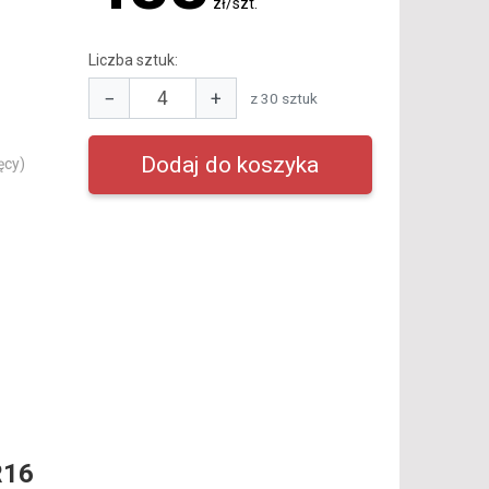
zł/szt.
Liczba sztuk:
−
+
z 30 sztuk
ęcy)
R16