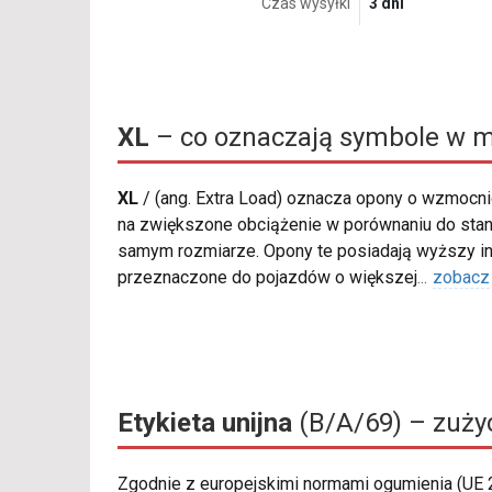
Czas wysyłki
3 dni
XL
– co oznaczają symbole w m
XL
/
(ang. Extra Load) oznacza opony o wzmocnio
na zwiększone obciążenie w porównaniu do sta
samym rozmiarze. Opony te posiadają wyższy in
przeznaczone do pojazdów o większej
...
zobacz
Etykieta unijna
(B/A/69) – zużyc
Zgodnie z europejskimi normami ogumienia (UE