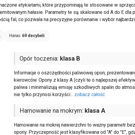
oznaczone etykietami, które przypominają te stosowane w sprzęc
 emitowanym hałasie. Parametry te są skalowane od A do E dla p
ią fal, co pozwala na precyzyjne porównanie i wybór najbardzi
A
Hałas:
69 decybeli
Opór toczenia:
klasa B
Informacje o oszczędności paliwowej opon, prezentowane 
kierowców. Opony z klasy A (czyli te o najlepszej efekty
paliwa i minimalizują emisję szkodliwych spalin do atmo
nie tylko przynosi korzyści
...
zobacz całość
Hamowanie na mokrym:
klasa A
Hamowanie na mokrej nawierzchni to ważny parametr bezp
opony. Przyczepność jest klasyfikowana od "A" do "E", gdz