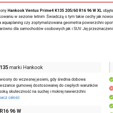
opony
Hankook Ventus Prime4 K135 205/60 R16 96 W XL
objęt
owaniu w sezonie letnim. Świadczą o tym takie cechy jak nowoc
 aquaplaning czy zoptymalizowana geometria powierzchni opon
arówno dla samochodów osobowych jak i SUV. Jej przeznaczeni
K135
marki Hankook
wiosny do wczesnej jesieni, gdy średnia dobowa
 mieszance gumowej dostosowanej do ciepłych warunków
oką skuteczność na suchej i mokrej nawierzchni.
bacz całość
 R16 96 W