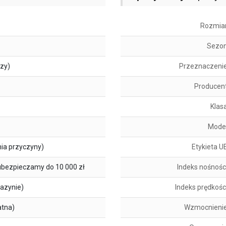
Rozmia
Sezo
szy)
Przeznaczeni
Producen
Klas
Mode
ia przyczyny)
Etykieta U
ubezpieczamy do 10 000 zł
Indeks nośnośc
azynie)
Indeks prędkośc
atna)
Wzmocnieni