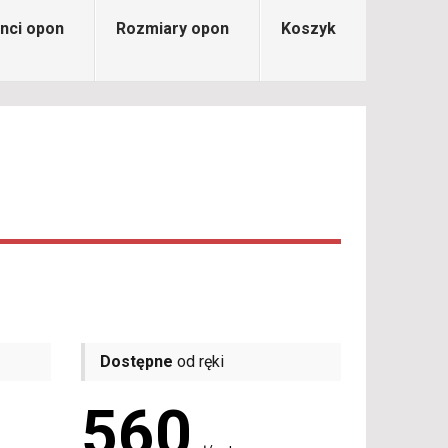
nci opon
Rozmiary opon
Koszyk
Dostępne
od ręki
560