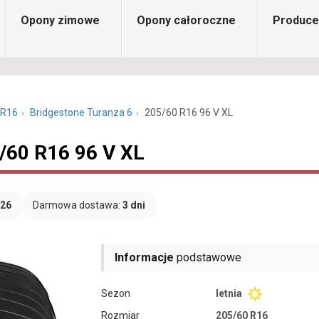
Opony zimowe
Opony całoroczne
Produce
 R16
Bridgestone Turanza 6
205/60 R16 96 V XL
/60 R16 96 V XL
026
Darmowa dostawa:
3 dni
Informacje
podstawowe
Sezon
letnia
Rozmiar
205/60 R16