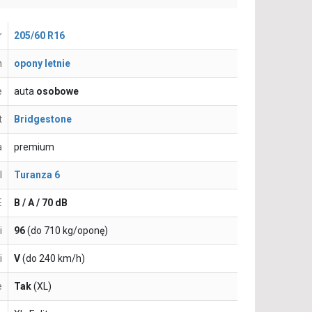
r
205/60 R16
n
opony letnie
e
auta
osobowe
t
Bridgestone
a
premium
l
Turanza 6
E
B / A / 70 dB
i
96
(do 710 kg/oponę)
i
V
(do 240 km/h)
e
Tak
(XL)