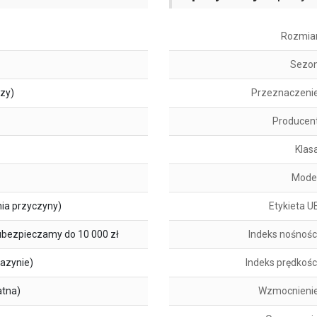
Rozmia
Sezo
szy)
Przeznaczeni
Producen
Klas
Mode
ia przyczyny)
Etykieta U
ubezpieczamy do 10 000 zł
Indeks nośnośc
azynie)
Indeks prędkośc
atna)
Wzmocnieni