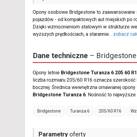
Opony osobowe Bridgestone to zaawansowane in
pojazdów - od kompaktowych aut miejskich po r
Dzięki wzmocnieniom stalowym w strukturze wew
wyższych prędkościach, a starannie
...
zobacz cał
Dane techniczne
– Bridgestone
Opony letnie
Bridgestone Turanza 6 205 60 R
liczba rozmiaru 205/60 R16 oznacza szerokość b
bocznej. Średnica wewnętrzna omawianej opony w
Bridgestone Turanza 6
. Nośność to najwyższe
Bridgestone
Turanza 6
205/60 R16
Wz
Parametry
oferty