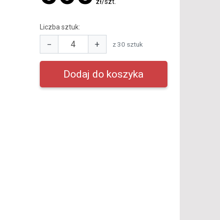
zł/szt.
Liczba sztuk:
−
+
z 30 sztuk