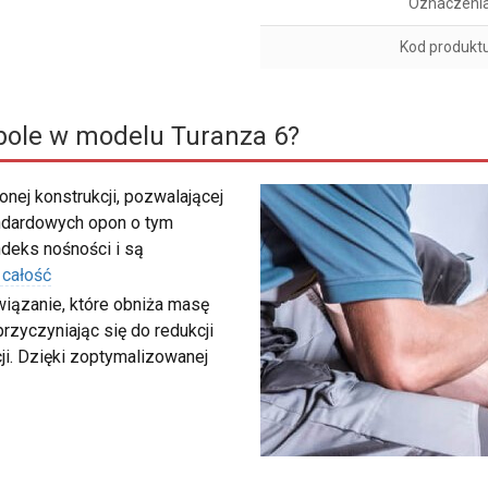
Oznaczeni
Kod produkt
bole w modelu Turanza 6?
nej konstrukcji, pozwalającej
ndardowych opon o tym
deks nośności i są
 całość
wiązanie, które obniża masę
rzyczyniając się do redukcji
ji. Dzięki zoptymalizowanej