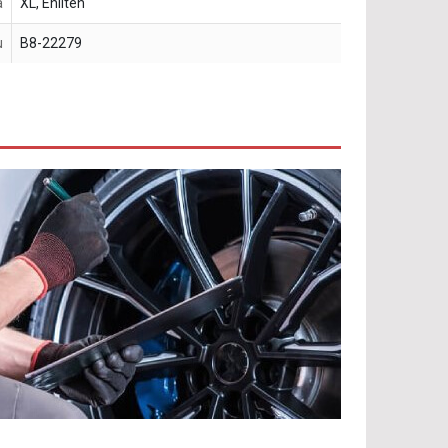
a
XL, Enliten
u
B8-22279