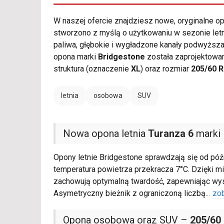
W naszej ofercie znajdziesz nowe, oryginalne 
stworzono z myślą o użytkowaniu w sezonie let
paliwa, głębokie i wygładzone kanały podwyższ
opona marki
Bridgestone
została zaprojektowa
struktura (oznaczenie
XL
) oraz rozmiar
205/60 
letnia
osobowa
SUV
Nowa opona letnia
Turanza 6
marki 
Opony letnie Bridgestone sprawdzają się od póź
temperatura powietrza przekracza 7°C. Dzięki
zachowują optymalną twardość, zapewniając wys
Asymetryczny bieżnik z ograniczoną liczbą
...
zo
Opona osobowa oraz SUV –
205/60