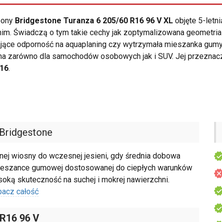
opony
Bridgestone Turanza 6 205/60 R16 96 V XL
objęte 5-letn
nim. Świadczą o tym takie cechy jak zoptymalizowana geometria
ające odporność na aquaplaning czy wytrzymała mieszanka gum
na zarówno dla samochodów osobowych jak i SUV. Jej przeznac
R16
.
Bridgestone
nej wiosny do wczesnej jesieni, gdy średnia dobowa
 mieszance gumowej dostosowanej do ciepłych warunków
oką skuteczność na suchej i mokrej nawierzchni.
bacz całość
 R16 96 V