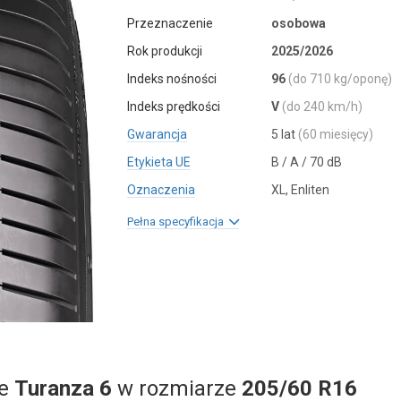
Przeznaczenie
osobowa
Rok produkcji
2025/2026
Indeks nośności
96
(do 710 kg/oponę)
Indeks prędkości
V
(do 240 km/h)
Gwarancja
5 lat
(60 miesięcy)
Etykieta UE
B / A / 70 dB
Oznaczenia
XL, Enliten
Pełna specyfikacja
ne
Turanza 6
w rozmiarze
205/60 R16