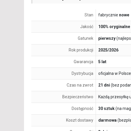
Stan
fabrycznie
nowe
Jakość
100% oryginalne
Gatunek
pierwszy
(najlep
Rok produkcji
2025/2026
Gwarancja
5 lat
Dystrybucja
oficjalna w Polsce
Czas na zwrot
21 dni
(bez podan
Bezpieczeństwo
Każdą przesyłkę 
Dostępność
30 sztuk
(na mag
Koszt dostawy
darmowa
(bezpł