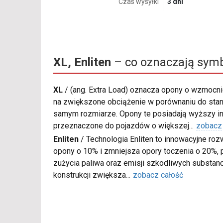
Czas wysyłki
3 dni
XL, Enliten
– co oznaczają sym
XL
/
(ang. Extra Load) oznacza opony o wzmocnio
na zwiększone obciążenie w porównaniu do sta
samym rozmiarze. Opony te posiadają wyższy in
przeznaczone do pojazdów o większej
...
zobacz
Enliten
/
Technologia Enliten to innowacyjne roz
opony o 10% i zmniejsza opory toczenia o 20%, p
zużycia paliwa oraz emisji szkodliwych substanc
konstrukcji zwiększa
...
zobacz całość