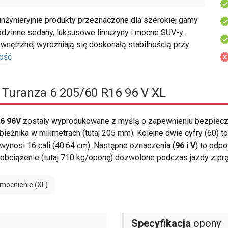
żynieryjnie produkty przeznaczone dla szerokiej gamy
odzinne sedany, luksusowe limuzyny i mocne SUV-y.
nętrznej wyróżniają się doskonałą stabilnością przy
ość
 Turanza 6 205/60 R16 96 V XL
16 96V
zostały wyprodukowane z myślą o zapewnieniu bezpiecz
ieżnika w milimetrach (tutaj 205 mm). Kolejne dwie cyfry (60) 
ynosi 16 cali (40.64 cm). Następne oznaczenia (
96
i
V
) to odp
 obciążenie (tutaj 710 kg/oponę) dozwolone podczas jazdy z pr
mocnienie (XL)
Specyfikacja
opony