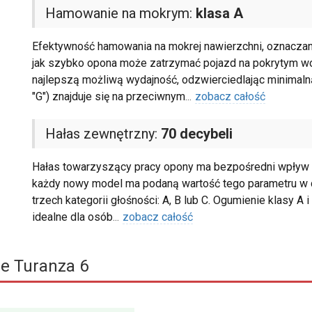
Hamowanie na mokrym:
klasa A
Efektywność hamowania na mokrej nawierzchni, oznaczana n
jak szybko opona może zatrzymać pojazd na pokrytym wod
najlepszą możliwą wydajność, odzwierciedlając minimaln
"G") znajduje się na przeciwnym
...
zobacz całość
Hałas zewnętrzny:
70 decybeli
Hałas towarzyszący pracy opony ma bezpośredni wpływ na 
każdy nowy model ma podaną wartość tego parametru w de
trzech kategorii głośności: A, B lub C. Ogumienie klasy A i
idealne dla osób
...
zobacz całość
e Turanza 6