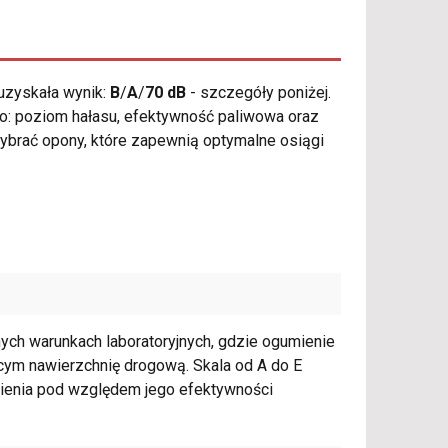
uzyskała wynik:
B
/
A
/
70 dB
- szczegóły poniżej.
 to: poziom hałasu, efektywność paliwowa oraz
wybrać opony, które zapewnią optymalne osiągi
ch warunkach laboratoryjnych, gdzie ogumienie
cym nawierzchnię drogową. Skala od A do E
ienia pod względem jego efektywności