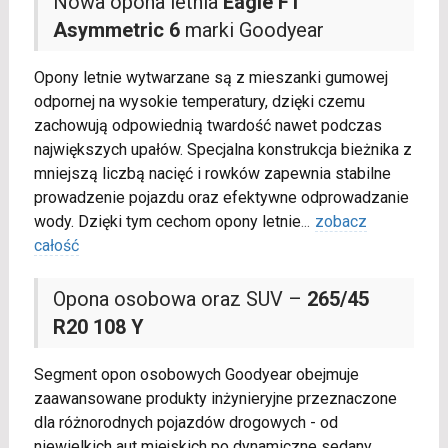
Nowa opona letnia
Eagle F1
Asymmetric 6
marki Goodyear
Opony letnie wytwarzane są z mieszanki gumowej
odpornej na wysokie temperatury, dzięki czemu
zachowują odpowiednią twardość nawet podczas
największych upałów. Specjalna konstrukcja bieżnika z
mniejszą liczbą nacięć i rowków zapewnia stabilne
prowadzenie pojazdu oraz efektywne odprowadzanie
wody. Dzięki tym cechom opony letnie
...
zobacz
całość
Opona osobowa oraz SUV –
265/45
R20 108 Y
Segment opon osobowych Goodyear obejmuje
zaawansowane produkty inżynieryjne przeznaczone
dla różnorodnych pojazdów drogowych - od
niewielkich aut miejskich po dynamiczne sedany,