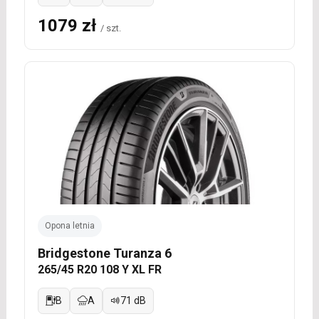
1079 zł
/ szt.
Opona letnia
Bridgestone Turanza 6
265/45 R20 108 Y XL FR
B
A
71 dB