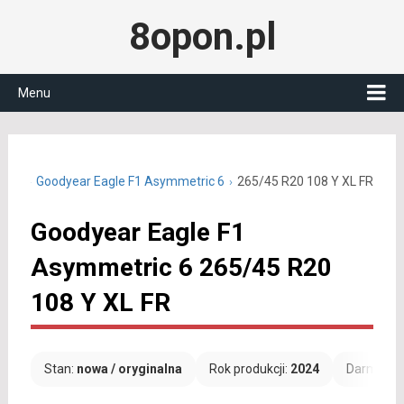
8opon.pl
Menu
 R20
Goodyear Eagle F1 Asymmetric 6
265/45 R20 108 Y XL FR
Goodyear Eagle F1
Asymmetric 6 265/45 R20
108 Y XL FR
Stan:
nowa / oryginalna
Rok produkcji:
2024
Darmowa 