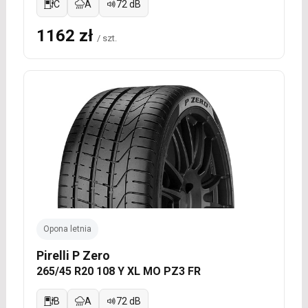
C
A
72 dB
1162 zł
/ szt.
Opona letnia
Pirelli P Zero
265/45 R20 108 Y XL MO PZ3 FR
B
A
72 dB