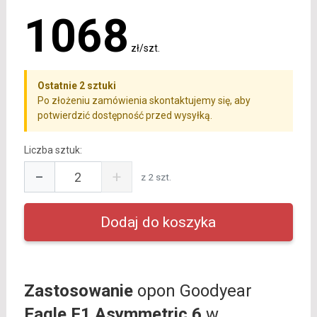
1068
zł/szt.
Ostatnie 2 sztuki
Po złożeniu zamówienia skontaktujemy się, aby
potwierdzić dostępność przed wysyłką.
Liczba sztuk:
−
+
z 2 szt.
Zastosowanie
opon Goodyear
Eagle F1 Asymmetric 6
w