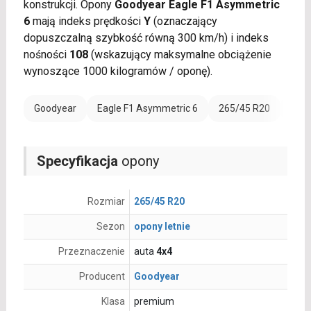
konstrukcji. Opony
Goodyear Eagle F1 Asymmetric
6
mają indeks prędkości
Y
(oznaczający
dopuszczalną szybkość równą 300 km/h) i indeks
nośności
108
(wskazujący maksymalne obciążenie
wynoszące 1000 kilogramów / oponę).
Goodyear
Eagle F1 Asymmetric 6
265/45 R20
Rant
Specyfikacja
opony
Rozmiar
265/45 R20
Sezon
opony letnie
Przeznaczenie
auta
4x4
Producent
Goodyear
Klasa
premium