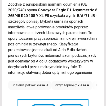
Zgodnie z europejskimi normami ogumienia (UE
2020/740) opona
Goodyear Eagle F1 Asymmetric 6
265/45 R20 108 Y XL FR
uzyskała wynik:
B
/
A
/
71 dB
-
szczegóły poniżej. Etykieta unijna na oponach
umożliwia łatwe porównanie produktów poprzez
informowanie o trzech kluczowych parametrach. To:
opory toczenia, przyczepność na mokrej nawierzchni i
poziom hałasu zewnętrznego. Klasyfikacja
prezentowana jest na skali od A do E dla dwóch
pierwszych kryteriów, natomiast szum podczas jazdy
jest oceniany od A do C, dodatkowo wskazywany w
decybelach i przez maksymalnie trzy fale. Te
informacje ułatwiają dobór optymalnego ogumienia.
Spalanie paliwa:
klasa B
Przyczepność:
klasa A
Hałas: