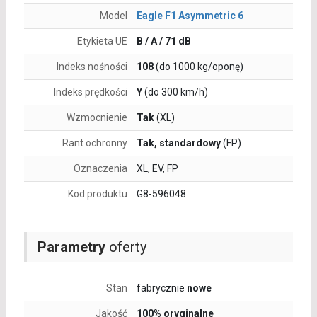
Model
Eagle F1 Asymmetric 6
Etykieta UE
B / A / 71 dB
Indeks nośności
108
(do 1000 kg/oponę)
Indeks prędkości
Y
(do 300 km/h)
Wzmocnienie
Tak
(XL)
Rant ochronny
Tak, standardowy
(FP)
Oznaczenia
XL, EV, FP
Kod produktu
G8-596048
Parametry
oferty
Stan
fabrycznie
nowe
Jakość
100% oryginalne