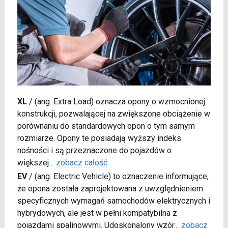
XL
/
(ang. Extra Load) oznacza opony o wzmocnionej
konstrukcji, pozwalającej na zwiększone obciążenie w
porównaniu do standardowych opon o tym samym
rozmiarze. Opony te posiadają wyższy indeks
nośności i są przeznaczone do pojazdów o
większej
...
zobacz całość
EV
/
(ang. Electric Vehicle) to oznaczenie informujące,
że opona została zaprojektowana z uwzględnieniem
specyficznych wymagań samochodów elektrycznych i
hybrydowych, ale jest w pełni kompatybilna z
pojazdami spalinowymi. Udoskonalony wzór
...
zobacz