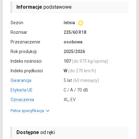
Informacje
podstawowe
Sezon
letnia
Rozmiar
235/60 R18
Przeznaczenie
osobowa
Rok produkcji
2025/2026
Indeks nośności
107
(do 975 kg/oponę)
Indeks prędkości
W
(do 270 km/h)
Gwarancja
5 lat
(60 miesięcy)
Etykieta UE
C / A / 70 dB
Oznaczenia
XL, EV
Pełna specyfikacja
Dostępne
od ręki