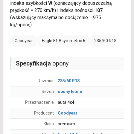
indeks szybkości
W
(oznaczający dopuszczalną
prędkość = 270 km/h) i indeks nośności
107
(wskazujący maksymalne obciążenie = 975
kg/oponę).
Goodyear
Eagle F1 Asymmetric 6
235/60 R18
Wzmo
Specyfikacja
opony
Rozmiar
235/60 R18
Sezon
opony letnie
Przeznaczenie
auta
4x4
Producent
Goodyear
Klasa
premium