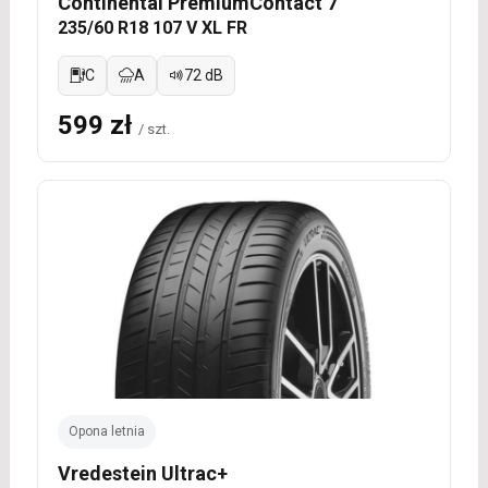
Continental PremiumContact 7
235/60 R18 107 V XL FR
C
A
72 dB
599 zł
/ szt.
Opona letnia
Vredestein Ultrac+