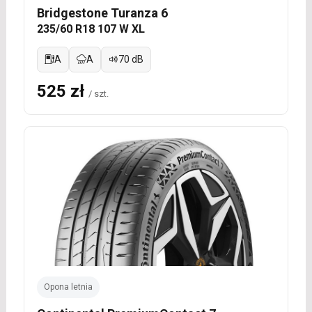
Bridgestone Turanza 6
235/60 R18 107 W XL
A
A
70 dB
525 zł
/ szt.
Opona letnia