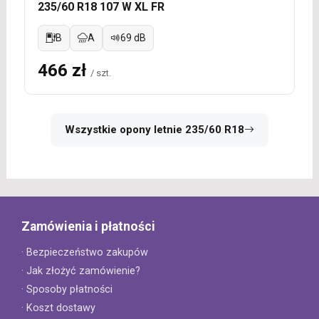
235/60 R18 107 W XL FR
B
A
69 dB
466 zł
/ szt.
Wszystkie opony letnie 235/60 R18
Zamówienia i płatności
· Bezpieczeństwo zakupów
· Jak złożyć zamówienie?
· Sposoby płatności
· Koszt dostawy