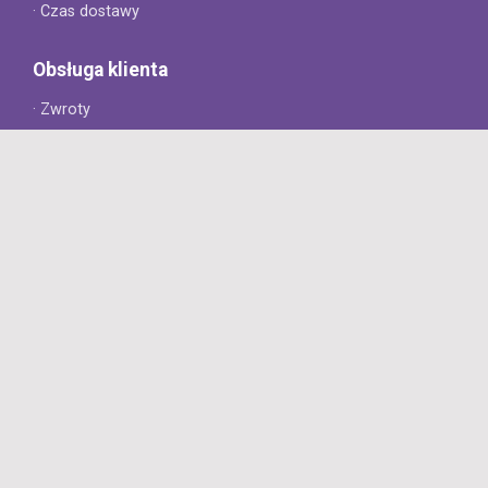
· Czas dostawy
Obsługa klienta
· Zwroty
· Reklamacje
· Najczęściej zadawane pytania
· Gwarancja na opony
· Kontakt
8opon.pl
· O firmie
· Opinie klientów
· Dlaczego warto u nas kupić?
· Polityka prywatności
· Regulamin