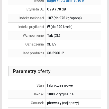
Model
Eagle F1 Asymmetric 6
Etykieta UE
C / A / 70 dB
Indeks nośności
107
(do 975 kg/oponę)
Indeks prędkości
W
(do 270 km/h)
Wzmocnienie
Tak
(XL)
Oznaczenia
XL, EV
Kod produktu
G8-596012
Parametry
oferty
Stan
fabrycznie
nowe
Jakość
100% oryginalne
Gatunek
pierwszy
(najlepszy)