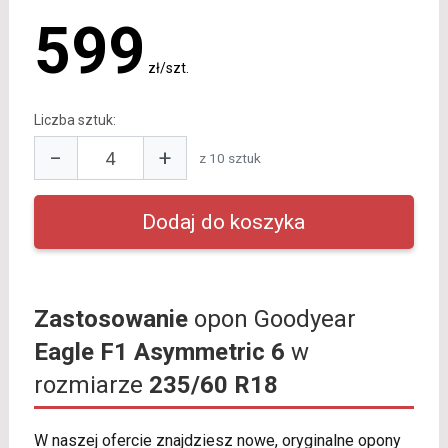
599
zł/szt.
Liczba sztuk:
−
+
z 10 sztuk
Zastosowanie
opon Goodyear
Eagle F1 Asymmetric 6
w
rozmiarze
235/60 R18
W naszej ofercie znajdziesz nowe, oryginalne opony