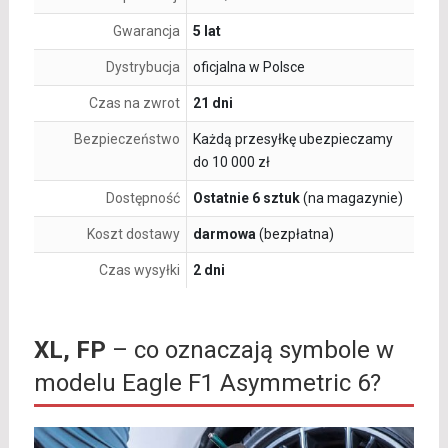
Gwarancja
5 lat
Dystrybucja
oficjalna w Polsce
Czas na zwrot
21 dni
Bezpieczeństwo
Każdą przesyłkę ubezpieczamy
do 10 000 zł
Dostępność
Ostatnie 6 sztuk
(na magazynie)
Koszt dostawy
darmowa
(bezpłatna)
Czas wysyłki
2 dni
XL, FP
– co oznaczają symbole w
modelu Eagle F1 Asymmetric 6?