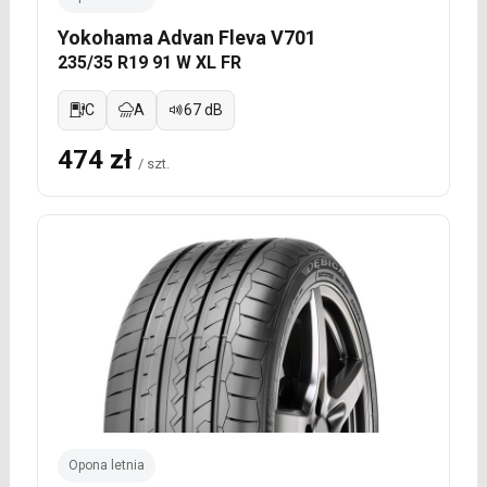
Yokohama Advan Fleva V701
235/35 R19 91 W XL FR
C
A
67 dB
474 zł
/ szt.
Opona letnia