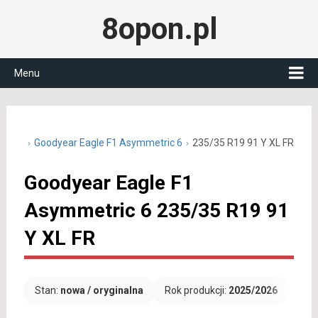
8opon.pl
Menu
35 R19
Goodyear Eagle F1 Asymmetric 6
235/35 R19 91 Y XL FR
Goodyear Eagle F1
Asymmetric 6 235/35 R19 91
Y XL FR
Stan:
nowa / oryginalna
Rok produkcji:
2025/2026
Dar