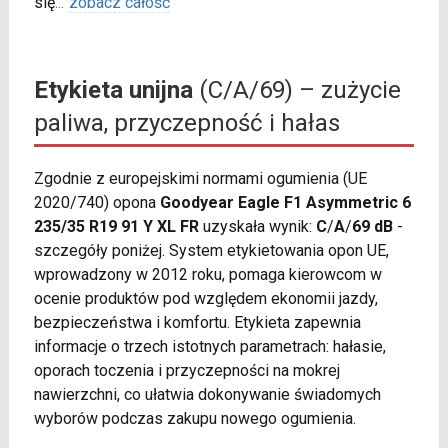
się
...
zobacz całość
Etykieta unijna
(C/A/69) – zużycie
paliwa, przyczepność i hałas
Zgodnie z europejskimi normami ogumienia (UE
2020/740) opona
Goodyear Eagle F1 Asymmetric 6
235/35 R19 91 Y XL FR
uzyskała wynik:
C
/
A
/
69 dB
-
szczegóły poniżej. System etykietowania opon UE,
wprowadzony w 2012 roku, pomaga kierowcom w
ocenie produktów pod względem ekonomii jazdy,
bezpieczeństwa i komfortu. Etykieta zapewnia
informacje o trzech istotnych parametrach: hałasie,
oporach toczenia i przyczepności na mokrej
nawierzchni, co ułatwia dokonywanie świadomych
wyborów podczas zakupu nowego ogumienia.