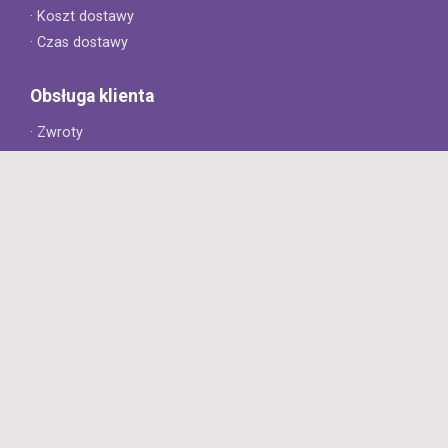
· Koszt dostawy
· Czas dostawy
Obsługa klienta
· Zwroty
· Reklamacje
· Najczęściej zadawane pytania
· Gwarancja na opony
· Kontakt
8opon.pl
· O firmie
· Opinie klientów
· Dlaczego warto u nas kupić?
· Polityka prywatności
· Regulamin