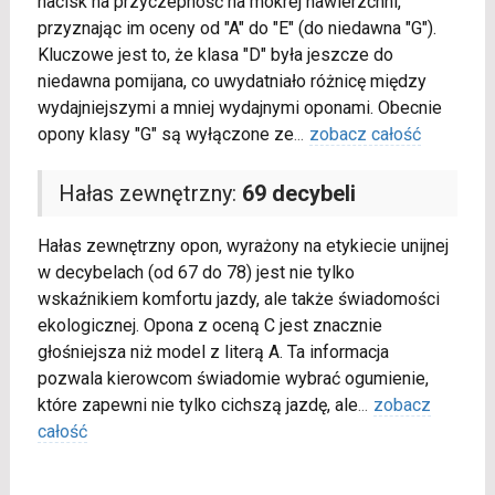
nacisk na przyczepność na mokrej nawierzchni,
przyznając im oceny od "A" do "E" (do niedawna "G").
Kluczowe jest to, że klasa "D" była jeszcze do
niedawna pomijana, co uwydatniało różnicę między
wydajniejszymi a mniej wydajnymi oponami. Obecnie
opony klasy "G" są wyłączone ze
...
zobacz całość
Hałas zewnętrzny:
69 decybeli
Hałas zewnętrzny opon, wyrażony na etykiecie unijnej
w decybelach (od 67 do 78) jest nie tylko
wskaźnikiem komfortu jazdy, ale także świadomości
ekologicznej. Opona z oceną C jest znacznie
głośniejsza niż model z literą A. Ta informacja
pozwala kierowcom świadomie wybrać ogumienie,
które zapewni nie tylko cichszą jazdę, ale
...
zobacz
całość