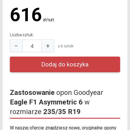
616
zł/szt.
Liczba sztuk:
−
+
z 6 sztuk
Zastosowanie
opon Goodyear
Eagle F1 Asymmetric 6
w
rozmiarze
235/35 R19
W naszej ofercie znajdziesz nowe, oryginalne opony