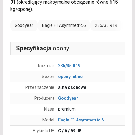
91
(określający maksymalne obciążenie równe 615
kg/oponę).
Goodyear
Eagle F1 Asymmetric 6
235/35 R19
Rant
Specyfikacja
opony
Rozmiar
235/35 R19
Sezon
opony letnie
Przeznaczenie
auta
osobowe
Producent
Goodyear
Klasa
premium
Model
Eagle F1 Asymmetric 6
Etykieta UE
C / A / 69 dB