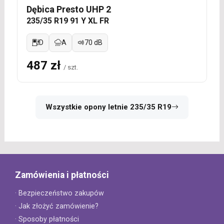
Dębica Presto UHP 2
235/35 R19 91 Y XL FR
D
A
70 dB
487 zł
/ szt.
Wszystkie opony letnie 235/35 R19
Zamówienia i płatności
· Bezpieczeństwo zakupów
· Jak złożyć zamówienie?
· Sposoby płatności