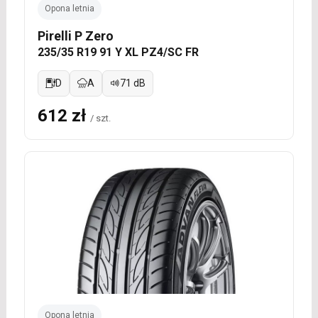
Opona letnia
Pirelli P Zero
235/35 R19 91 Y XL PZ4/SC FR
D
A
71 dB
612 zł
/ szt.
Opona letnia