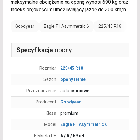
maksymalne obciążenie na oponę wynosi 690 kg oraz
indeks prędkości
Y
umożliwiający jazdę do 300 km/h.
Goodyear
Eagle F1 Asymmetric 6
225/45 R18
Rant
Specyfikacja
opony
Rozmiar
225/45 R18
Sezon
opony letnie
Przeznaczenie
auta
osobowe
Producent
Goodyear
Klasa
premium
Model
Eagle F1 Asymmetric 6
Etykieta UE
A / A / 69 dB