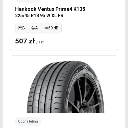
Hankook Ventus Prime4 K135
225/45 R18 95 W XL FR
B
A
69 dB
507 zł
/ szt.
Opona letnia