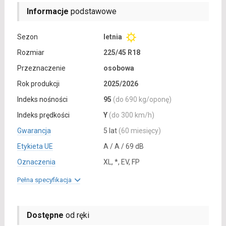
Informacje
podstawowe
Sezon
letnia
Rozmiar
225/45 R18
Przeznaczenie
osobowa
Rok produkcji
2025/2026
Indeks nośności
95
(do 690 kg/oponę)
Indeks prędkości
Y
(do 300 km/h)
Gwarancja
5 lat
(60 miesięcy)
Etykieta UE
A / A / 69 dB
Oznaczenia
XL, *, EV, FP
Pełna specyfikacja
Dostępne
od ręki