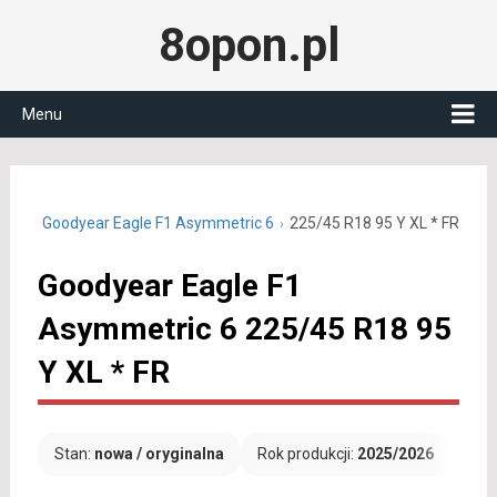
8opon.pl
Menu
 R18
Goodyear Eagle F1 Asymmetric 6
225/45 R18 95 Y XL * FR
Goodyear Eagle F1
Asymmetric 6 225/45 R18 95
Y XL * FR
Stan:
nowa / oryginalna
Rok produkcji:
2025/2026
Dar