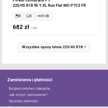
225/45 R18 95 Y XL Run Flat MO P7C2 FR
B
B
69 dB
682 zł
/ szt.
Wszystkie opony letnie 225/45 R18
Zamówienia i płatności
· Bezpieczeństwo zakupów
· Jak złożyć zamówienie?
· Sposoby płatności
· Koszt dostawy