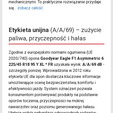
mechanicznymi. To praktyczne rozwiązanie przydaje
się
...
zobacz całość
Etykieta unijna
(A/A/69) – zużycie
paliwa, przyczepność i hałas
Zgodnie z europejskimi normami ogumienia (UE
2020/740) opona
Goodyear Eagle F1 Asymmetric 6
225/45 R18 95 Y XL * FR
uzyskała wynik:
A
/
A
/
69 dB
-
szczegóły poniżej. Wprowadzona w 2012 roku
etykieta UE dla opon dostarcza kluczowe informacje
umożliwiające ocenę bezpieczeństwa, komfortu i
efektywności jazdy. System oznaczeń pozwala
konsumentom porównywać produkty na podstawie
oporów toczenia, przyczepności na mokrej
nawierzchni oraz poziomu generowanego hałasu.
Ułatwia wybór najbardziej odpowiednich rodzajów