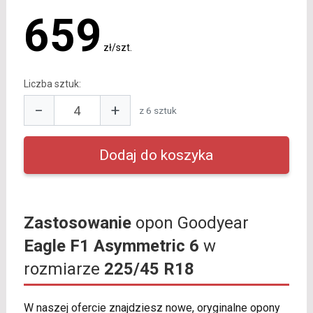
659
zł/szt.
Liczba sztuk:
−
+
z 6 sztuk
Zastosowanie
opon Goodyear
Eagle F1 Asymmetric 6
w
rozmiarze
225/45 R18
W naszej ofercie znajdziesz nowe, oryginalne opony