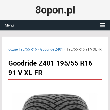
8opon.pl
Menu
 całoroczne 195/55 R16
Goodride Z401
195/55 R16 91 V XL FR
Goodride Z401 195/55 R16
91 V XL FR