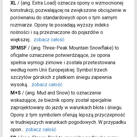
XL
/
(ang. Extra Load) oznacza opony o wzmocnionej
konstrukcji, pozwalającej na zwiększone obciążenie w
porównaniu do standardowych opon o tym samym
rozmiarze. Opony te posiadają wyższy indeks
nośności i są przeznaczone do pojazdów o
większej
...
zobacz całość
3PMSF
/
(ang. Three-Peak Mountain Snowflake) to
oficjalne oznaczenie potwierdzające, że opona
spełnia wymogi zimowe i została przetestowana
według norm Unii Europejskiej. Symbol trzech
szczytów górskich z płatkiem śniegu zapewnia
wysoką
...
zobacz całość
M+S
/
(ang. Mud and Snow) to oznaczenie
wskazujące, że bieżnik opony został specjalnie
zaprojektowany do jazdy w warunkach błota i śniegu.
Opony z tym symbolem oferują lepszą przyczepność
w trudniejszych warunkach pogodowych. W przypadku
opon
...
zobacz całość