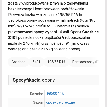
zostały wyprodukowane z myślą o zapewnieniu
bezpiecznego i komfortowego podróżowania.
Pierwsza liczba w rozmiarze 195/55 R16 to
szerokość opony podawana w milimetrach (tutaj 195
mm). Wysokość profilu to 55, natomiast średnica
prezentowanej opony wynosi 16 cali. Opona
Goodride
Z401
posiada indeks prędkości
V
(dopuszczalna
jazda do 240 km/h) oraz nośności
91
(najwyższa
wartość obciążenia 615 kg na jedną oponę).
Goodride
Z401
195/55 R16
Rant ochronny (FR)
Specyfikacja
opony
Rozmiar
195/55 R16
Sezon
opony całoroczne