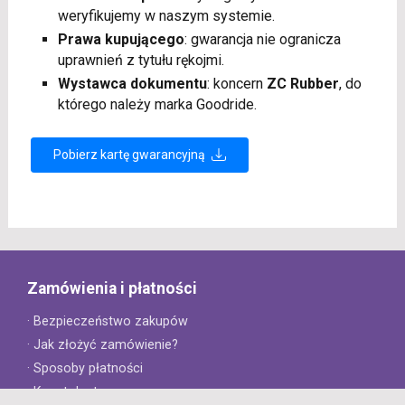
weryfikujemy w naszym systemie.
Prawa kupującego
: gwarancja nie ogranicza
uprawnień z tytułu rękojmi.
Wystawca dokumentu
: koncern
ZC Rubber
, do
którego należy marka Goodride.
Pobierz kartę gwarancyjną
Zamówienia i płatności
· Bezpieczeństwo zakupów
· Jak złożyć zamówienie?
· Sposoby płatności
· Koszt dostawy