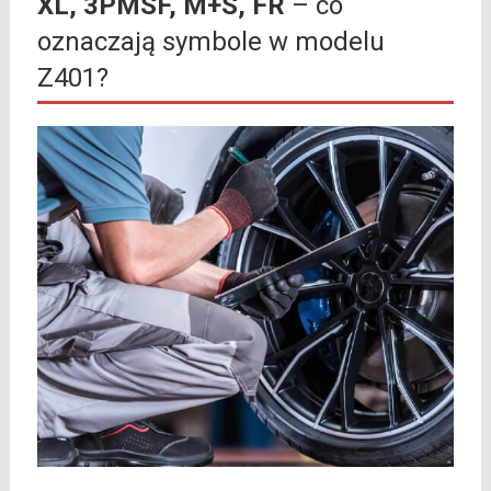
XL, 3PMSF, M+S, FR
– co
oznaczają symbole w modelu
Z401?