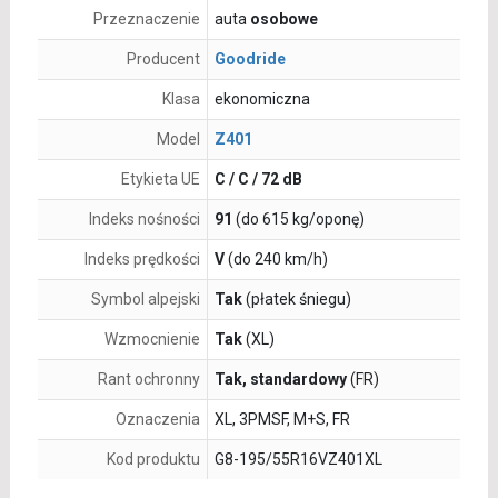
Przeznaczenie
auta
osobowe
Producent
Goodride
Klasa
ekonomiczna
Model
Z401
Etykieta UE
C / C / 72 dB
Indeks nośności
91
(do 615 kg/oponę)
Indeks prędkości
V
(do 240 km/h)
Symbol alpejski
Tak
(płatek śniegu)
Wzmocnienie
Tak
(XL)
Rant ochronny
Tak, standardowy
(FR)
Oznaczenia
XL, 3PMSF, M+S, FR
Kod produktu
G8-195/55R16VZ401XL