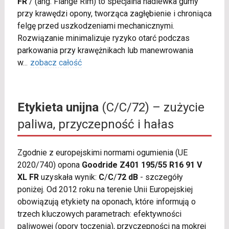
FR
/
(ang. Flange Rim) to specjalna nadlewka gumy
przy krawędzi opony, tworząca zagłębienie i chroniąca
felgę przed uszkodzeniami mechanicznymi.
Rozwiązanie minimalizuje ryzyko otarć podczas
parkowania przy krawężnikach lub manewrowania
w
...
zobacz całość
Etykieta unijna
(C/C/72) – zużycie
paliwa, przyczepność i hałas
Zgodnie z europejskimi normami ogumienia (UE
2020/740) opona
Goodride Z401 195/55 R16 91 V
XL FR
uzyskała wynik:
C
/
C
/
72 dB
- szczegóły
poniżej. Od 2012 roku na terenie Unii Europejskiej
obowiązują etykiety na oponach, które informują o
trzech kluczowych parametrach: efektywności
paliwowej (opory toczenia), przyczepności na mokrej