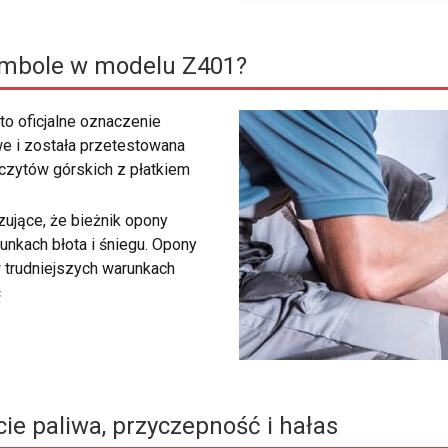
ymbole w modelu Z401?
to oficjalne oznaczenie
e i została przetestowana
zczytów górskich z płatkiem
ujące, że bieżnik opony
unkach błota i śniegu. Opony
 trudniejszych warunkach
ć
ie paliwa, przyczepność i hałas