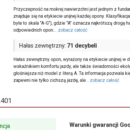
Przyczepność na mokrej nawierzchni jest jednym z fund
znajduje się na etykiecie unijnej każdej opony. Klasyfikacj
była to skala "A-G"), gdzie "A" oznacza najkrótszą drog
odpowiednich opon.
...
zobacz całość
Hałas zewnętrzny:
71 decybeli
Hałas zewnętrzny opon, wyrażony na etykiecie unijnej w de
wskaźnikiem komfortu jazdy, ale także świadomości ekolo
głośniejsza niż model z literą A. Ta informacja pozwala
zapewni nie tylko cichszą jazdę, ale
...
zobacz całość
Z401
Warunki gwarancji Go
ncja