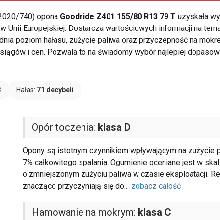
 2020/740) opona
Goodride Z401 155/80 R13 79 T
uzyskała wy
 Unii Europejskiej. Dostarcza wartościowych informacji na te
ia poziom hałasu, zużycie paliwa oraz przyczepność na mokrej 
iągów i cen. Pozwala to na świadomy wybór najlepiej dopasowa
C
Hałas:
71 decybeli
Opór toczenia:
klasa D
Opony są istotnym czynnikiem wpływającym na zużycie
7% całkowitego spalania. Ogumienie oceniane jest w skali
o zmniejszonym zużyciu paliwa w czasie eksploatacji. Red
znacząco przyczyniają się do
...
zobacz całość
Hamowanie na mokrym:
klasa C