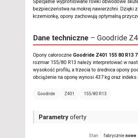
Specjalnie wyprofilowane rowki obwodowe skut
bezpieczeństwa na mokrej nawierzchni. Dzięki
krzemionkę, opony zachowują optymalną przyc
Dane techniczne
– Goodride Z4
Opony całoroczne
Goodride Z401 155 80 R13 
rozmiar 155/80 R13 należy interpretować w nast
wysokość profilu, a trzecia to średnica opony po
obciążenie na oponę wynosi 437 kg oraz indeks
Goodride
Z401
155/80 R13
Parametry
oferty
Stan
fabrycznie
nowe