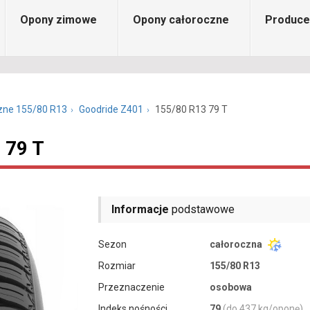
Opony zimowe
Opony całoroczne
Produce
zne 155/80 R13
Goodride Z401
155/80 R13 79 T
 79 T
Informacje
podstawowe
Sezon
całoroczna
Rozmiar
155/80 R13
Przeznaczenie
osobowa
Indeks nośności
79
(do 437 kg/oponę)