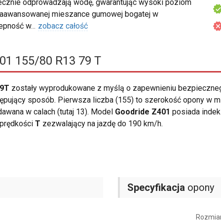
ecznie odprowadzają wodę, gwarantując wysoki poziom
 zaawansowanej mieszance gumowej bogatej w
zepność w
...
zobacz całość
01 155/80 R13 79 T
79T
zostały wyprodukowane z myślą o zapewnieniu bezpieczne
ępujący sposób. Pierwsza liczba (155) to szerokość opony w mil
dawana w calach (tutaj 13). Model
Goodride Z401
posiada indek
 prędkości
T
zezwalający na jazdę do 190 km/h.
Specyfikacja
opony
Rozmia