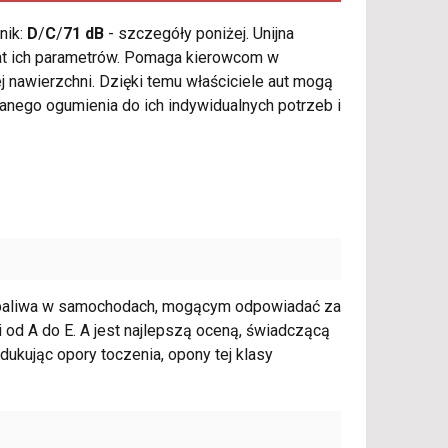
nik:
D
/
C
/
71 dB
- szczegóły poniżej. Unijna
mat ich parametrów. Pomaga kierowcom w
nawierzchni. Dzięki temu właściciele aut mogą
nego ogumienia do ich indywidualnych potrzeb i
 paliwa w samochodach, mogącym odpowiadać za
 od A do E. A jest najlepszą oceną, świadczącą
ukując opory toczenia, opony tej klasy