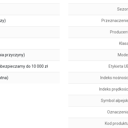
Sezo
szy)
Przeznaczeni
Producen
Klas
ia przyczyny)
Mode
ubezpieczamy do 10 000 zł
Etykieta U
atna)
Indeks nośnośc
Indeks prędkośc
Symbol alpejsk
Oznaczeni
Kod produkt