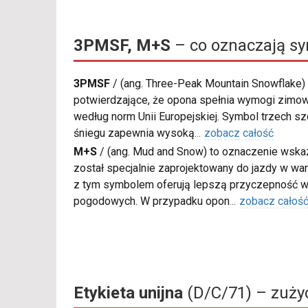
3PMSF, M+S
– co oznaczają s
3PMSF
/
(ang. Three-Peak Mountain Snowflake) 
potwierdzające, że opona spełnia wymogi zimow
według norm Unii Europejskiej. Symbol trzech s
śniegu zapewnia wysoką
...
zobacz całość
M+S
/
(ang. Mud and Snow) to oznaczenie wskaz
został specjalnie zaprojektowany do jazdy w war
z tym symbolem oferują lepszą przyczepność w
pogodowych. W przypadku opon
...
zobacz całoś
Etykieta unijna
(D/C/71) – zużyc