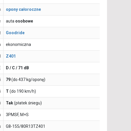
n
opony całoroczne
e
auta
osobowe
t
Goodride
a
ekonomiczna
l
Z401
E
D / C / 71 dB
i
79
(do 437 kg/oponę)
i
T
(do 190 km/h)
i
Tak
(płatek śniegu)
a
3PMSF, M+S
u
G8-155/80R13TZ401