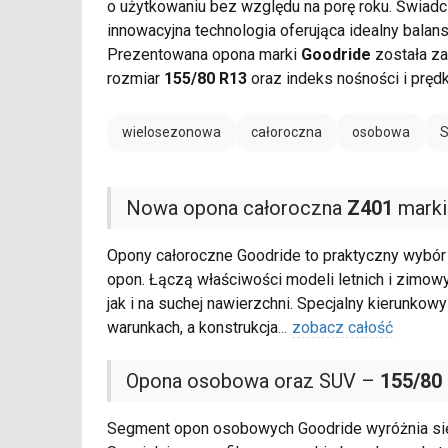
o użytkowaniu bez względu na porę roku. Świadcz
innowacyjna technologia oferująca idealny bala
Prezentowana opona marki
Goodride
została za
rozmiar
155/80 R13
oraz indeks nośności i pręd
wielosezonowa
całoroczna
osobowa
Nowa opona całoroczna
Z401
marki
Opony całoroczne Goodride to praktyczny wybór
opon. Łączą właściwości modeli letnich i zimow
jak i na suchej nawierzchni. Specjalny kierunko
warunkach, a konstrukcja
...
zobacz całość
Opona osobowa oraz SUV –
155/80
Segment opon osobowych Goodride wyróżnia się