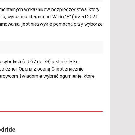
amentalnych wskaźników bezpieczeństwa, który
a ta, wyrażona literami od "A" do "E" (przed 2021
ę hamowania, jest niezwykle pomocna przy wyborze
cybelach (od 67 do 78) jest nie tylko
gicznej. Opona z oceną C jest znacznie
 kierowcom świadomie wybrać ogumienie, które
odride