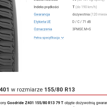
Indeks prędkości
T
(do 190 km/h)
Gwarancja
dożywotnia
(120 miesi
Etykieta UE
D / C / 71 dB
Oznaczenia
3PMSF, M+S
Pełna specyfikacja
401
w rozmiarze
155/80 R13
opony
Goodride Z401 155/80 R13 79 T
objęte dożywotnią gwara