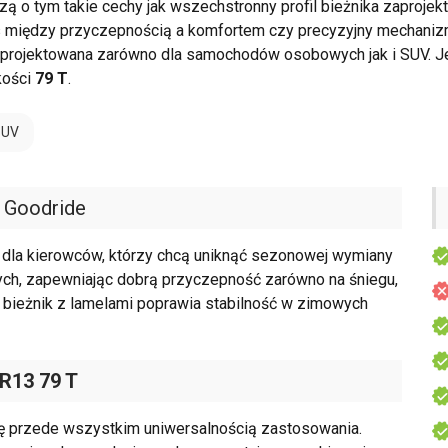
ą o tym takie cechy jak wszechstronny profil bieżnika zaprojekt
ns między przyczepnością a komfortem czy precyzyjny mechaniz
projektowana zarówno dla samochodów osobowych jak i SUV. Je
kości
79 T
.
SUV
 Goodride
 dla kierowców, którzy chcą uniknąć sezonowej wymiany
ych, zapewniając dobrą przyczepność zarówno na śniegu,
wy bieżnik z lamelami poprawia stabilność w zimowych
 R13 79 T
 przede wszystkim uniwersalnością zastosowania.