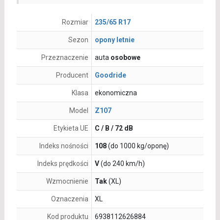
Rozmiar
235/65 R17
Sezon
opony letnie
Przeznaczenie
auta
osobowe
Producent
Goodride
Klasa
ekonomiczna
Model
Z107
Etykieta UE
C / B / 72 dB
Indeks nośności
108
(do 1000 kg/oponę)
Indeks prędkości
V
(do 240 km/h)
Wzmocnienie
Tak
(XL)
Oznaczenia
XL
Kod produktu
6938112626884