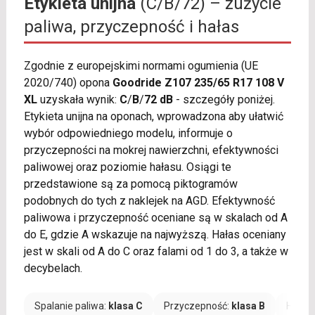
Etykieta unijna
(C/B/72) – zużycie
paliwa, przyczepność i hałas
Zgodnie z europejskimi normami ogumienia (UE
2020/740) opona
Goodride Z107 235/65 R17 108 V
XL
uzyskała wynik:
C
/
B
/
72 dB
- szczegóły poniżej.
Etykieta unijna na oponach, wprowadzona aby ułatwić
wybór odpowiedniego modelu, informuje o
przyczepności na mokrej nawierzchni, efektywności
paliwowej oraz poziomie hałasu. Osiągi te
przedstawione są za pomocą piktogramów
podobnych do tych z naklejek na AGD. Efektywność
paliwowa i przyczepność oceniane są w skalach od A
do E, gdzie A wskazuje na najwyższą. Hałas oceniany
jest w skali od A do C oraz falami od 1 do 3, a także w
decybelach.
Spalanie paliwa:
klasa C
Przyczepność:
klasa B
Hałas