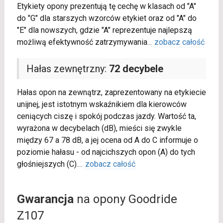
Etykiety opony prezentują tę cechę w klasach od "A"
do "G" dla starszych wzorców etykiet oraz od "A" do
"E" dla nowszych, gdzie "A" reprezentuje najlepszą
możliwą efektywność zatrzymywania
...
zobacz całość
Hałas zewnętrzny:
72 decybele
Hałas opon na zewnątrz, zaprezentowany na etykiecie
unijnej, jest istotnym wskaźnikiem dla kierowców
ceniących ciszę i spokój podczas jazdy. Wartość ta,
wyrażona w decybelach (dB), mieści się zwykle
między 67 a 78 dB, a jej ocena od A do C informuje o
poziomie hałasu - od najcichszych opon (A) do tych
głośniejszych (C).
...
zobacz całość
Gwarancja
na opony Goodride
Z107