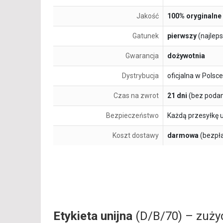
Jakość
100% oryginalne
Gatunek
pierwszy
(najlep
Gwarancja
dożywotnia
Dystrybucja
oficjalna w Polsce
Czas na zwrot
21 dni
(bez podan
Bezpieczeństwo
Każdą przesyłkę 
Koszt dostawy
darmowa
(bezpł
Etykieta unijna
(D/B/70) – zużyc