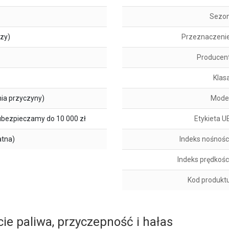
Sezo
szy)
Przeznaczeni
Producen
Klas
ia przyczyny)
Mode
ubezpieczamy do 10 000 zł
Etykieta U
atna)
Indeks nośnośc
Indeks prędkośc
Kod produkt
ie paliwa, przyczepność i hałas