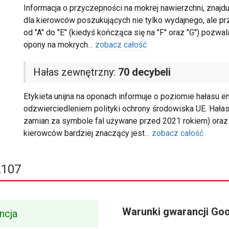
Informacja o przyczepności na mokrej nawierzchni, znajduj
dla kierowców poszukujących nie tylko wydajnego, ale 
od "A" do "E" (kiedyś kończąca się na "F" oraz "G") pozw
opony na mokrych
...
zobacz całość
Hałas zewnętrzny:
70 decybeli
Etykieta unijna na oponach informuje o poziomie hałasu e
odzwierciedleniem polityki ochrony środowiska UE. Hałas 
zamian za symbole fal używane przed 2021 rokiem) oraz 
kierowców bardziej znaczący jest
...
zobacz całość
Z107
Warunki gwarancji Go
ncja