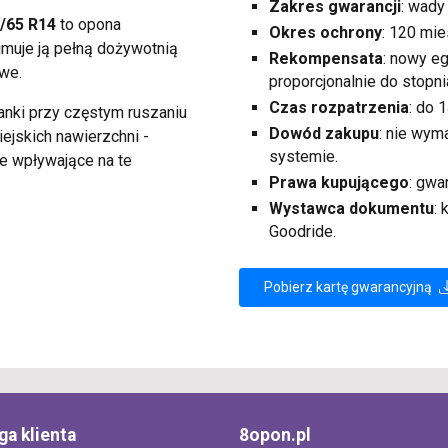
Zakres gwarancji
: wady
/65 R14
to opona
Okres ochrony
: 120 mie
jmuje ją pełną dożywotnią
Rekompensata
: nowy e
we.
proporcjonalnie do stopni
Czas rozpatrzenia
: do 
anki przy częstym ruszaniu
Dowód zakupu
: nie wy
ejskich nawierzchni -
systemie.
e wpływające na te
Prawa kupującego
: gwa
Wystawca dokumentu
:
Goodride.
Pobierz kartę gwarancyjną
ga klienta
8opon.pl