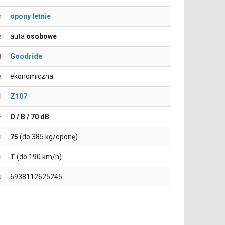
n
opony letnie
e
auta
osobowe
t
Goodride
a
ekonomiczna
l
Z107
E
D / B / 70 dB
i
75
(do 385 kg/oponę)
i
T
(do 190 km/h)
u
6938112625245