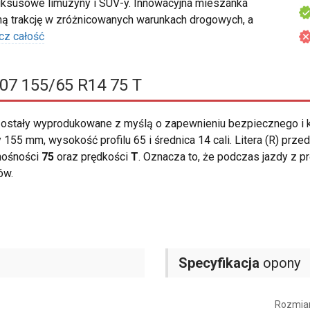
uksusowe limuzyny i SUV-y. Innowacyjna mieszanka
 trakcję w zróżnicowanych warunkach drogowych, a
cz całość
07 155/65 R14 75 T
ostały wyprodukowane z myślą o zapewnieniu bezpiecznego i
155 mm, wysokość profilu 65 i średnica 14 cali. Litera (R) prze
nośności
75
oraz prędkości
T
. Oznacza to, że podczas jazdy z 
ów.
Specyfikacja
opony
Rozmia