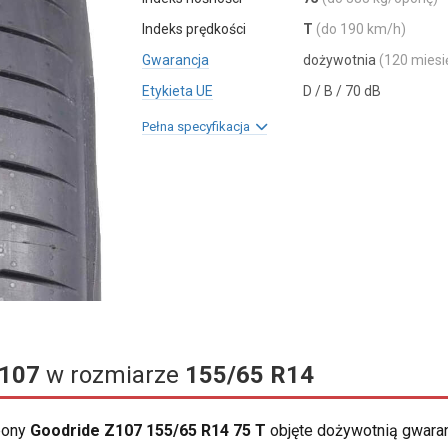
Indeks prędkości
T
(do 190 km/h)
Gwarancja
dożywotnia
(120 miesi
Etykieta UE
D / B / 70 dB
Pełna specyfikacja
107
w rozmiarze
155/65 R14
opony
Goodride Z107 155/65 R14 75 T
objęte dożywotnią gwara