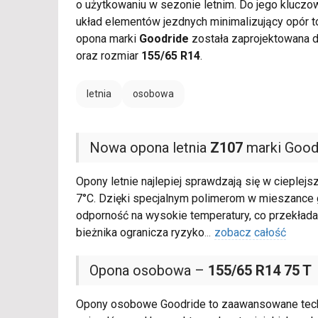
o użytkowaniu w sezonie letnim. Do jego klucz
układ elementów jezdnych minimalizujący opór
opona marki
Goodride
została zaprojektowana d
oraz rozmiar
155/65 R14
.
letnia
osobowa
Nowa opona letnia
Z107
marki Good
Opony letnie najlepiej sprawdzają się w cieplej
7°C. Dzięki specjalnym polimerom w mieszance
odporność na wysokie temperatury, co przekłada
bieżnika ogranicza ryzyko
...
zobacz całość
Opona osobowa –
155/65 R14 75 T
Opony osobowe Goodride to zaawansowane techn