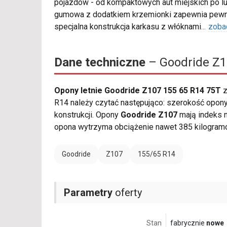
pojazdów - od kompaktowych aut miejskich po l
gumowa z dodatkiem krzemionki zapewnia pewną
specjalna konstrukcja karkasu z włóknami
...
zoba
Dane techniczne
– Goodride Z1
Opony letnie Goodride Z107 155 65 R14 75T
z
R14 należy czytać następująco: szerokość opony 
konstrukcji. Opony
Goodride Z107
mają indeks 
opona wytrzyma obciążenie nawet 385 kilogram
Goodride
Z107
155/65 R14
Parametry
oferty
Stan
fabrycznie
nowe