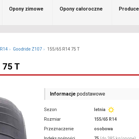
Opony zimowe
Opony całoroczne
Produce
 R14
Goodride Z107
155/65 R14 75 T
 75 T
Informacje
podstawowe
Sezon
letnia
Rozmiar
155/65 R14
Przeznaczenie
osobowa
Indeks nośności
75
(do 385 kg/oponę)