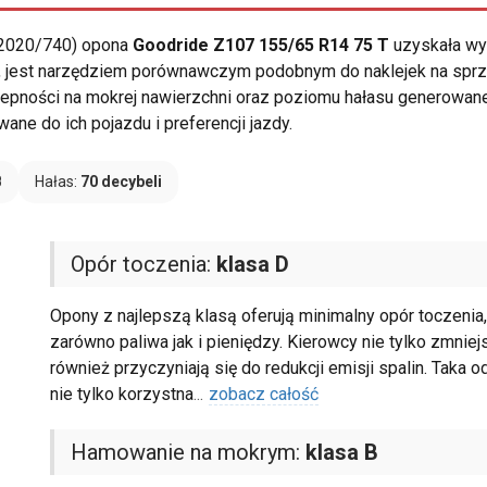
 2020/740) opona
Goodride Z107 155/65 R14 75 T
uzyskała wy
u, jest narzędziem porównawczym podobnym do naklejek na sprzę
zepności na mokrej nawierzchni oraz poziomu hałasu generowan
ne do ich pojazdu i preferencji jazdy.
B
Hałas:
70 decybeli
Opór toczenia:
klasa D
Opony z najlepszą klasą oferują minimalny opór toczenia
zarówno paliwa jak i pieniędzy. Kierowcy nie tylko zmniej
również przyczyniają się do redukcji emisji spalin. Taka 
nie tylko korzystna
...
zobacz całość
Hamowanie na mokrym:
klasa B