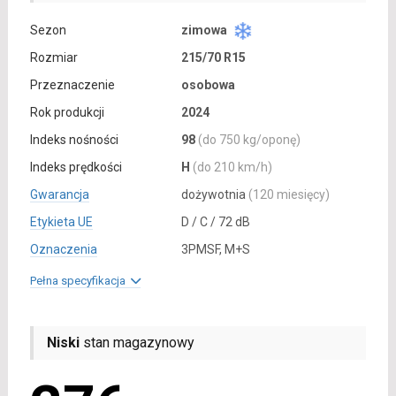
Sezon
zimowa
Rozmiar
215/70 R15
Przeznaczenie
osobowa
Rok produkcji
2024
Indeks nośności
98
(do 750 kg/oponę)
Indeks prędkości
H
(do 210 km/h)
Gwarancja
dożywotnia
(120 miesięcy)
Etykieta UE
D / C / 72 dB
Oznaczenia
3PMSF, M+S
Pełna specyfikacja
Niski
stan magazynowy