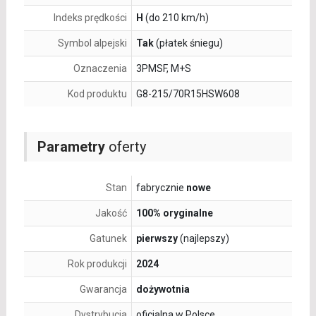
Indeks prędkości
H
(do 210 km/h)
Symbol alpejski
Tak
(płatek śniegu)
Oznaczenia
3PMSF, M+S
Kod produktu
G8-215/70R15HSW608
Parametry
oferty
Stan
fabrycznie
nowe
Jakość
100% oryginalne
Gatunek
pierwszy
(najlepszy)
Rok produkcji
2024
Gwarancja
dożywotnia
Dystrybucja
oficjalna w Polsce