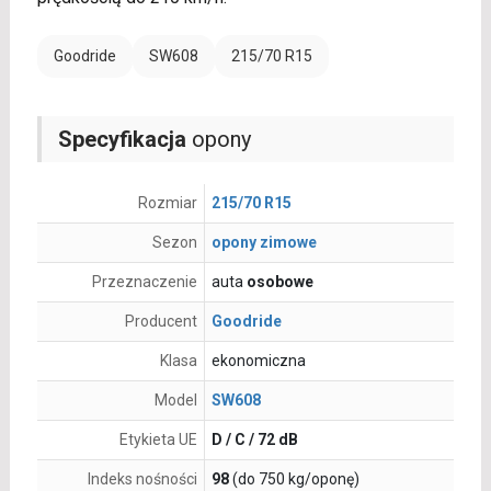
Goodride
SW608
215/70 R15
Specyfikacja
opony
Rozmiar
215/70 R15
Sezon
opony zimowe
Przeznaczenie
auta
osobowe
Producent
Goodride
Klasa
ekonomiczna
Model
SW608
Etykieta UE
D / C / 72 dB
Indeks nośności
98
(do 750 kg/oponę)