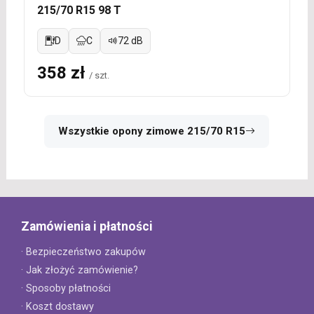
215/70 R15 98 T
D
C
72 dB
358 zł
/ szt.
Wszystkie opony zimowe 215/70 R15
Zamówienia i płatności
· Bezpieczeństwo zakupów
· Jak złożyć zamówienie?
· Sposoby płatności
· Koszt dostawy