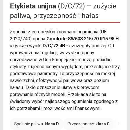
Etykieta unijna
(D/C/72) – zużycie
paliwa, przyczepność i hałas
Zgodnie z europejskimi normami ogumienia (UE
2020/740) opona
Goodride SW608 215/70 R15 98 H
uzyskała wynik:
D
/
C
/
72 dB
- szczegóły poniżej. Od
wprowadzenia regulacji, wszystkie opony
sprzedawane w Unii Europejskiej muszą posiadać
etykiety z ujednoliconym wyglądem, prezentujące trzy
podstawowe parametry. To przyczepność na mokrej
nawierzchni, efektywność paliwowa oraz poziom
hałasu. Takie oznaczenie ułatwia kierowcom
porównanie różnych modeli. Przekłada się to na
świadomy wybór najlepszego ogumienia zgodnego z
ich potrzebami i możliwościami finansowymi.
Spalanie paliwa:
klasa D
Przyczepność:
klasa C
Hałas