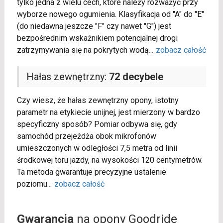
tylko jedna z wielu cech, które należy rozważyć przy
wyborze nowego ogumienia. Klasyfikacja od "A" do "E"
(do niedawna jeszcze "F" czy nawet "G") jest
bezpośrednim wskaźnikiem potencjalnej drogi
zatrzymywania się na pokrytych wodą
...
zobacz całość
Hałas zewnętrzny:
72 decybele
Czy wiesz, że hałas zewnętrzny opony, istotny
parametr na etykiecie unijnej, jest mierzony w bardzo
specyficzny sposób? Pomiar odbywa się, gdy
samochód przejeżdża obok mikrofonów
umieszczonych w odległości 7,5 metra od linii
środkowej toru jazdy, na wysokości 120 centymetrów.
Ta metoda gwarantuje precyzyjne ustalenie
poziomu
...
zobacz całość
Gwarancja
na opony Goodride