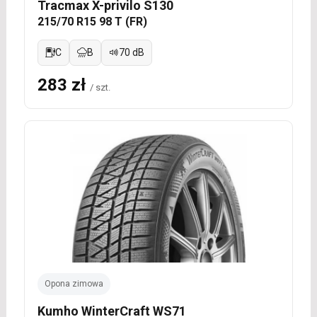
Tracmax X-privilo S130
215/70 R15 98 T (FR)
C
B
70 dB
283 zł
/ szt.
Opona zimowa
Kumho WinterCraft WS71