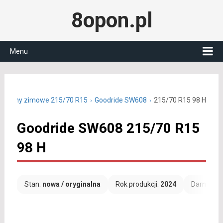
8opon.pl
Menu
Opony zimowe 215/70 R15
Goodride SW608
215/70 R15 98 H
Goodride SW608 215/70 R15
98 H
Stan:
nowa / oryginalna
Rok produkcji:
2024
Darmowa 