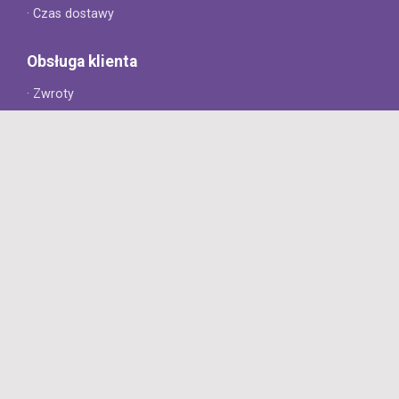
· Czas dostawy
Obsługa klienta
· Zwroty
· Reklamacje
· Najczęściej zadawane pytania
· Gwarancja na opony
· Kontakt
8opon.pl
· O firmie
· Opinie klientów
· Dlaczego warto u nas kupić?
· Polityka prywatności
· Regulamin