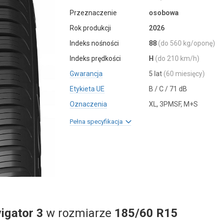
Przeznaczenie
osobowa
Rok produkcji
2026
Indeks nośności
88
(do 560 kg/oponę)
Indeks prędkości
H
(do 210 km/h)
Gwarancja
5 lat
(60 miesięcy)
Etykieta UE
B / C / 71 dB
Oznaczenia
XL, 3PMSF, M+S
Pełna specyfikacja
igator 3
w rozmiarze
185/60 R15