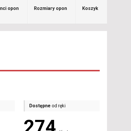
nci opon
Rozmiary opon
Koszyk
Dostępne
od ręki
274