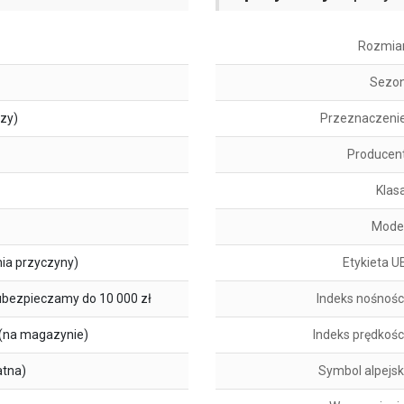
Rozmia
Sezo
szy)
Przeznaczeni
Producen
Klas
Mode
ia przyczyny)
Etykieta U
ubezpieczamy do 10 000 zł
Indeks nośnośc
(na magazynie)
Indeks prędkośc
atna)
Symbol alpejsk