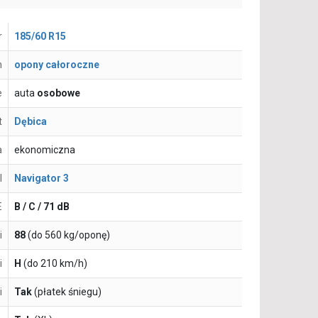
r
185/60 R15
n
opony całoroczne
e
auta
osobowe
t
Dębica
a
ekonomiczna
l
Navigator 3
E
B / C / 71 dB
i
88
(do 560 kg/oponę)
i
H
(do 210 km/h)
i
Tak
(płatek śniegu)