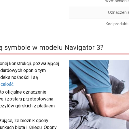
Wzmocnieni
Oznaczeni
Kod produkt
ą symbole w modelu Navigator 3?
nej konstrukcji, pozwalającej
ndardowych opon o tym
deks nośności i są
 całość
to oficjalne oznaczenie
e i została przetestowana
zczytów górskich z płatkiem
ujące, że bieżnik opony
unkach błota i śniegu. Opony