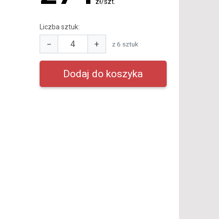
zł/szt.
Liczba sztuk:
−
+
z 6 sztuk