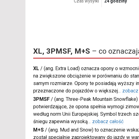
Czas wysyłki
24 godziny
XL, 3PMSF, M+S
– co oznaczaj
XL
/
(ang. Extra Load) oznacza opony o wzmocnio
na zwiększone obciążenie w porównaniu do sta
samym rozmiarze. Opony te posiadają wyższy in
przeznaczone do pojazdów o większej
...
zobacz
3PMSF
/
(ang. Three-Peak Mountain Snowflake) 
potwierdzające, że opona spełnia wymogi zimow
według norm Unii Europejskiej. Symbol trzech s
śniegu zapewnia wysoką
...
zobacz całość
M+S
/
(ang. Mud and Snow) to oznaczenie wskaz
został specjalnie zaprojektowany do jazdy w war