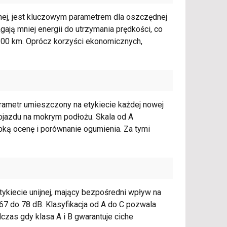
jnej, jest kluczowym parametrem dla oszczędnej
ają mniej energii do utrzymania prędkości, co
a 100 km. Oprócz korzyści ekonomicznych,
rametr umieszczony na etykiecie każdej nowej
pojazdu na mokrym podłożu. Skala od A
ybką ocenę i porównanie ogumienia. Za tymi
ykiecie unijnej, mający bezpośredni wpływ na
67 do 78 dB. Klasyfikacja od A do C pozwala
zas gdy klasa A i B gwarantuje ciche