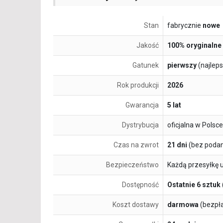
Stan
fabrycznie
nowe
Jakość
100% oryginalne
Gatunek
pierwszy
(najlep
Rok produkcji
2026
Gwarancja
5 lat
Dystrybucja
oficjalna w Polsce
Czas na zwrot
21 dni
(bez podan
Bezpieczeństwo
Każdą przesyłkę 
Dostępność
Ostatnie 6 sztuk
Koszt dostawy
darmowa
(bezpł