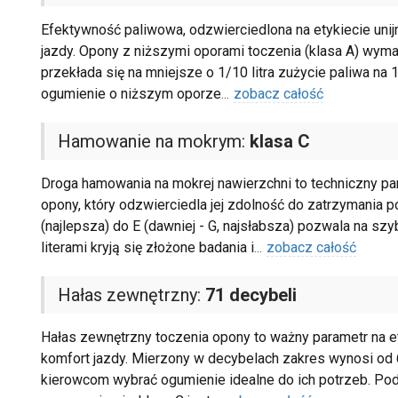
Efektywność paliwowa, odzwierciedlona na etykiecie uni
jazdy. Opony z niższymi oporami toczenia (klasa A) wymag
przekłada się na mniejsze o 1/10 litra zużycie paliwa n
ogumienie o niższym oporze
...
zobacz całość
Hamowanie na mokrym:
klasa C
Droga hamowania na mokrej nawierzchni to techniczny pa
opony, który odzwierciedla jej zdolność do zatrzymania 
(najlepsza) do E (dawniej - G, najsłabsza) pozwala na sz
literami kryją się złożone badania i
...
zobacz całość
Hałas zewnętrzny:
71 decybeli
Hałas zewnętrzny toczenia opony to ważny parametr na et
komfort jazdy. Mierzony w decybelach zakres wynosi od 
kierowcom wybrać ogumienie idealne do ich potrzeb. Podc