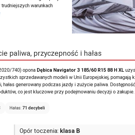
 trudniejszych warunkach
ć
ie paliwa, przyczepność i hałas
 2020/740) opona
Dębica Navigator 3 185/60 R15 88 H XL
uzys
zystkich sprzedawanych modeli w Unii Europejskiej, pomagają 
i, hałas generowany podczas jazdy i zużycie paliwa. Dostępność
oduktów, co jest kluczowe przy podejmowaniu decyzji o zakupie.
C
Hałas:
71 decybeli
Opór toczenia:
klasa B