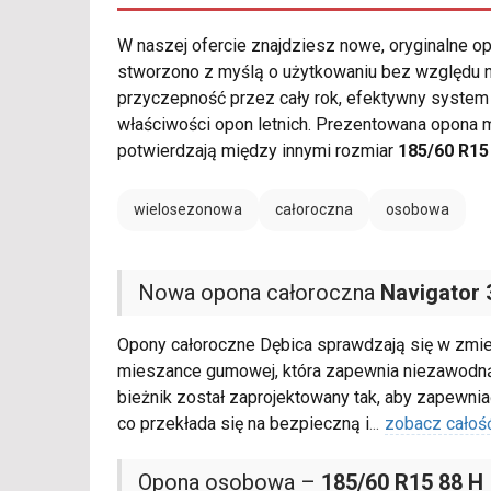
W naszej ofercie znajdziesz nowe, oryginalne 
stworzono z myślą o użytkowaniu bez względu n
przyczepność przez cały rok, efektywny system
właściwości opon letnich. Prezentowana opona 
potwierdzają między innymi rozmiar
185/60 R15
wielosezonowa
całoroczna
osobowa
Nowa opona całoroczna
Navigator 
Opony całoroczne Dębica sprawdzają się w zmie
mieszance gumowej, która zapewnia niezawodną
bieżnik został zaprojektowany tak, aby zapewniać
co przekłada się na bezpieczną i
...
zobacz całoś
Opona osobowa –
185/60 R15 88 H