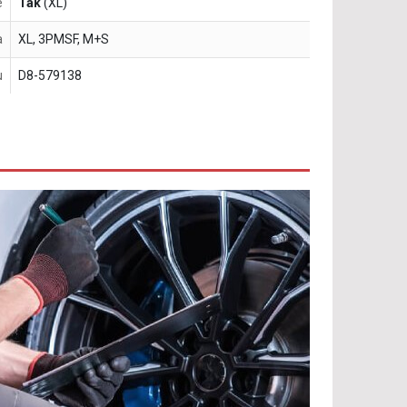
e
Tak
(XL)
a
XL, 3PMSF, M+S
u
D8-579138