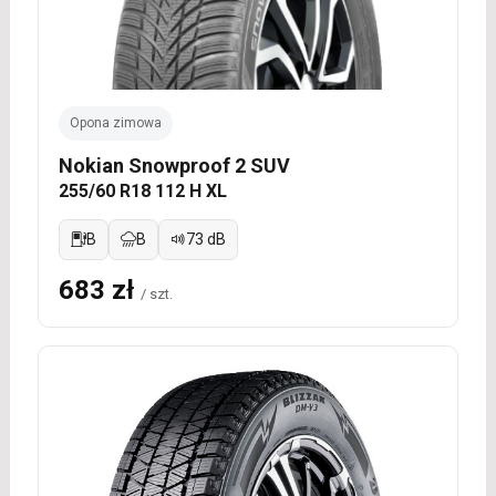
Opona zimowa
Nokian Snowproof 2 SUV
255/60 R18 112 H XL
B
B
73 dB
683 zł
/ szt.