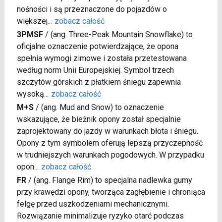
nośności i są przeznaczone do pojazdów o
większej
...
zobacz całość
3PMSF
/
(ang. Three-Peak Mountain Snowflake) to
oficjalne oznaczenie potwierdzające, że opona
spełnia wymogi zimowe i została przetestowana
według norm Unii Europejskiej. Symbol trzech
szczytów górskich z płatkiem śniegu zapewnia
wysoką
...
zobacz całość
M+S
/
(ang. Mud and Snow) to oznaczenie
wskazujące, że bieżnik opony został specjalnie
zaprojektowany do jazdy w warunkach błota i śniegu.
Opony z tym symbolem oferują lepszą przyczepność
w trudniejszych warunkach pogodowych. W przypadku
opon
...
zobacz całość
FR
/
(ang. Flange Rim) to specjalna nadlewka gumy
przy krawędzi opony, tworząca zagłębienie i chroniąca
felgę przed uszkodzeniami mechanicznymi.
Rozwiązanie minimalizuje ryzyko otarć podczas