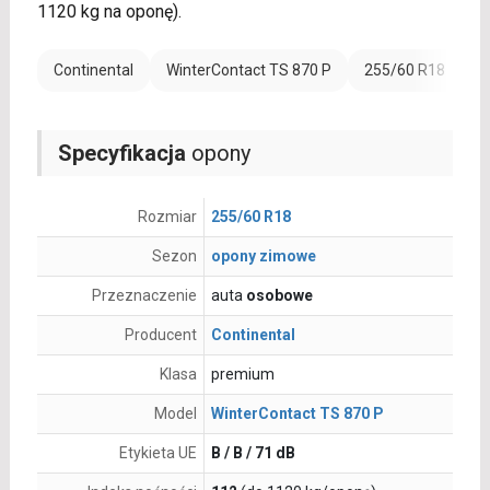
1120 kg na oponę).
Continental
WinterContact TS 870 P
255/60 R18
R
Specyfikacja
opony
Rozmiar
255/60 R18
Sezon
opony zimowe
Przeznaczenie
auta
osobowe
Producent
Continental
Klasa
premium
Model
WinterContact TS 870 P
Etykieta UE
B / B / 71 dB