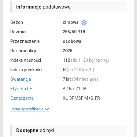
Informacje
podstawowe
Sezon
zimowa
Rozmiar
255/60 R18
Przeznaczenie
osobowa
Rok produkcji
2025
Indeks nośności
112
(do 1120 kg/oponę)
Indeks prędkości
H
(do 210 km/h)
Gwarancja
7 lat
(84 miesiące)
Etykieta UE
B / B / 71 dB
Oznaczenia
XL, 3PMSF, M+S, FR
Pełna specyfikacja
Dostępne
od ręki