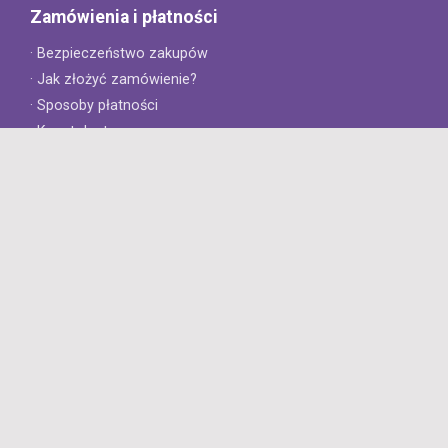
Zamówienia i płatności
· Bezpieczeństwo zakupów
· Jak złożyć zamówienie?
· Sposoby płatności
· Koszt dostawy
· Czas dostawy
Obsługa klienta
· Zwroty
· Reklamacje
· Najczęściej zadawane pytania
· Gwarancja na opony
· Kontakt
8opon.pl
· O firmie