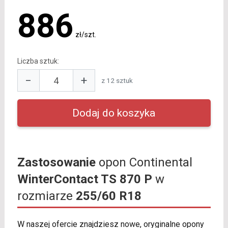
886
zł/szt.
Liczba sztuk:
−
+
z 12 sztuk
Zastosowanie
opon Continental
WinterContact TS 870 P
w
rozmiarze
255/60 R18
W naszej ofercie znajdziesz nowe, oryginalne opony