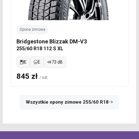
Opona zimowa
Bridgestone Blizzak DM-V3
255/60 R18 112 S XL
E
E
73 dB
845 zł
/ szt.
Wszystkie opony zimowe 255/60 R18