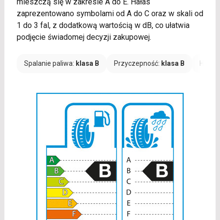
mieszczą się w zakresie A do E. Hałas
zaprezentowano symbolami od A do C oraz w skali od
1 do 3 fal, z dodatkową wartością w dB, co ułatwia
podjęcie świadomej decyzji zakupowej.
Spalanie paliwa:
klasa B
Przyczepność:
klasa B
Hałas: