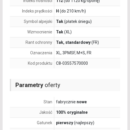
Indeks nośności
112
(do 1120 kg/oponę)
Indeks prędkości
H
(do 210 km/h)
Symbol alpejski
Tak
(płatek śniegu)
Wzmocnienie
Tak
(XL)
Rant ochronny
Tak, standardowy
(FR)
Oznaczenia
XL, 3PMSF, M+S, FR
Kod produktu
C8-03557570000
Parametry
oferty
Stan
fabrycznie
nowe
Jakość
100% oryginalne
Gatunek
pierwszy
(najlepszy)