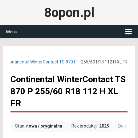
8opon.pl
Menu
18
Continental WinterContact TS 870 P
255/60 R18 112 H XL FR
Continental WinterContact TS
870 P 255/60 R18 112 H XL
FR
Stan:
nowa / oryginalna
Rok produkcji:
2025
Darmowa 