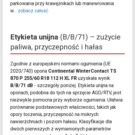
parkowania przy krawężnikach lub manewrowania
w
...
zobacz całość
Etykieta unijna
(B/B/71) – zużycie
paliwa, przyczepność i hałas
Zgodnie z europejskimi normami ogumienia (UE
2020/740) opona
Continental WinterContact TS
870 P 255/60 R18 112 H XL FR
uzyskała wynik:
B
/
B
/
71 dB
- szczegóły poniżej. Etykieta unijna na
oponach, podobna do tych na sprzęcie AGD/RTV, jest
niezwykle pomocna przy wyborze ogumienia. Ułatwia
porównanie podstawowych właściwości, takich jak
opory toczenia, przyczepność na mokrych
nawierzchniach i poziom hałasu. Klasyfikacje dla
dwóch pierwszych z wymienionych parametrów