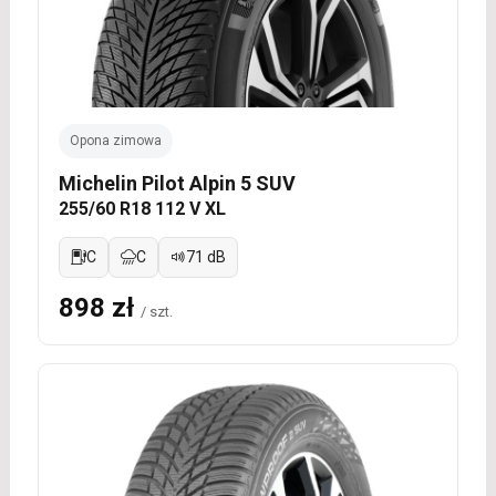
Opona zimowa
Michelin Pilot Alpin 5 SUV
255/60 R18 112 V XL
C
C
71 dB
898 zł
/ szt.