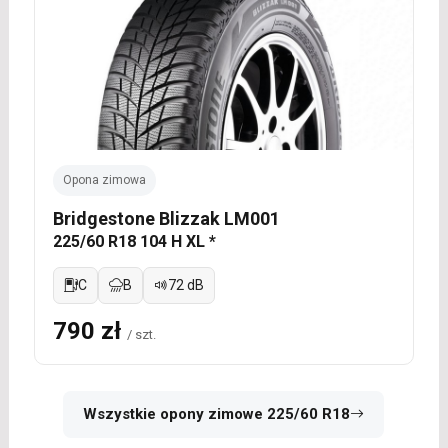
Opona zimowa
Bridgestone Blizzak LM001
225/60 R18 104 H XL *
C
B
72 dB
790 zł
/ szt.
Wszystkie opony zimowe 225/60 R18