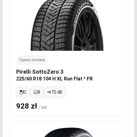
Opona zimowa
Pirelli SottoZero 3
225/60 R18 104 H XL Run Flat * FR
C
B
72 dB
928 zł
/ szt.