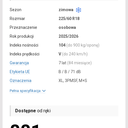
Sezon
zimowa
Rozmiar
225/60 R18
Przeznaczenie
osobowa
Rok produkcji
2025/2026
Indeks nośności
104
(do 900 kg/oponę)
Indeks prędkości
V
(do 240 km/h)
Gwarancja
7 lat
(84 miesiące)
Etykieta UE
B / B / 71 dB
Oznaczenia
XL, 3PMSF, M+S
Pełna specyfikacja
Dostępne
od ręki