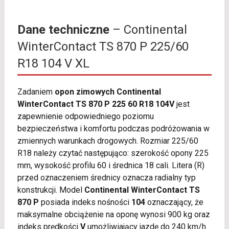
Dane techniczne
– Continental
WinterContact TS 870 P 225/60
R18 104 V XL
Zadaniem
opon zimowych Continental
WinterContact TS 870 P 225 60 R18 104V
jest
zapewnienie odpowiedniego poziomu
bezpieczeństwa i komfortu podczas podróżowania w
zmiennych warunkach drogowych. Rozmiar 225/60
R18 należy czytać następująco: szerokość opony 225
mm, wysokość profilu 60 i średnica 18 cali. Litera (R)
przed oznaczeniem średnicy oznacza radialny typ
konstrukcji. Model
Continental WinterContact TS
870 P
posiada indeks nośności
104
oznaczający, że
maksymalne obciążenie na oponę wynosi 900 kg oraz
indeks prędkości
V
umożliwiający jazdę do 240 km/h.