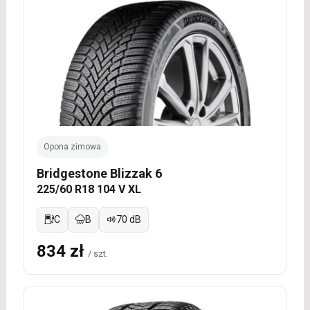
Opona zimowa
Bridgestone Blizzak 6
225/60 R18 104 V XL
C
B
70 dB
834 zł
/ szt.