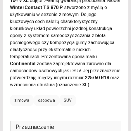
104 V XL
objęte 7-letnią gwarancją producenta. Model
WinterContact TS 870 P
stworzono z myślą o
użytkowaniu w sezonie zimowym. Do jego
kluczowych cech należą charakterystyczny
kierunkowy układ powierzchni jezdnej, konstrukcja
opony z systemem samooczyszczania z błota
pośniegowego czy kompozycja gumy zachowująca
elastyczność przy ekstremalnie niskich
temperaturach. Prezentowana opona marki
Continental
została zaprojektowana zarówno dla
samochodów osobowych jak i SUV. Jej przeznaczenie
potwierdzają między innymi rozmiar
225/60 R18
oraz
wzmocniona struktura (oznaczenie
XL
).
zimowa
osobowa
SUV
Przeznaczenie