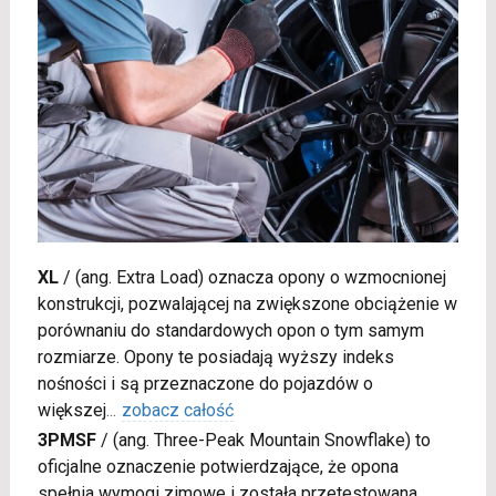
XL
/
(ang. Extra Load) oznacza opony o wzmocnionej
konstrukcji, pozwalającej na zwiększone obciążenie w
porównaniu do standardowych opon o tym samym
rozmiarze. Opony te posiadają wyższy indeks
nośności i są przeznaczone do pojazdów o
większej
...
zobacz całość
3PMSF
/
(ang. Three-Peak Mountain Snowflake) to
oficjalne oznaczenie potwierdzające, że opona
spełnia wymogi zimowe i została przetestowana