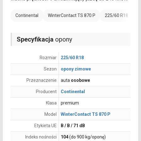
Continental
WinterContact TS 870 P
225/60 R18
W
Specyfikacja
opony
Rozmiar
225/60 R18
Sezon
opony zimowe
Przeznaczenie
auta
osobowe
Producent
Continental
Klasa
premium
Model
WinterContact TS 870 P
Etykieta UE
B / B / 71 dB
Indeks nośności
104
(do 900 kg/oponę)