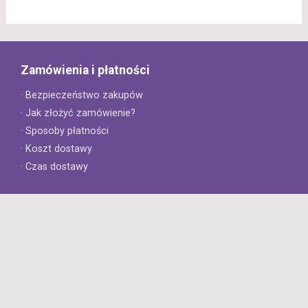
Zamówienia i płatności
· Bezpieczeństwo zakupów
· Jak złożyć zamówienie?
· Sposoby płatności
· Koszt dostawy
· Czas dostawy
Obsługa klienta
· Zwroty
· Reklamacje
· Najczęściej zadawane pytania
· Gwarancja na opony
· Kontakt