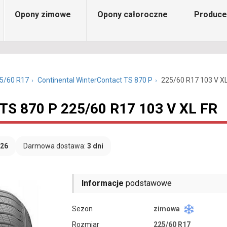
Opony zimowe
Opony całoroczne
Produce
5/60 R17
Continental WinterContact TS 870 P
225/60 R17 103 V X
 TS 870 P 225/60 R17 103 V XL FR
026
Darmowa dostawa:
3 dni
Informacje
podstawowe
Sezon
zimowa
Rozmiar
225/60 R17