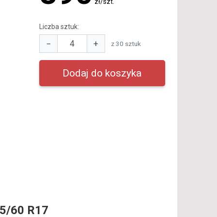
zł/szt.
Liczba sztuk:
−
+
z 30 sztuk
5/60 R17