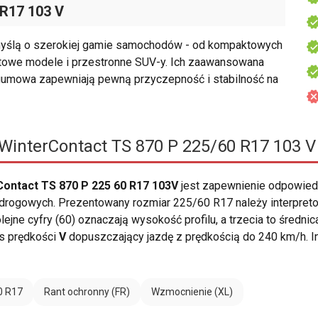
 R17 103 V
myślą o szerokiej gamie samochodów - od kompaktowych
rtowe modele i przestronne SUV-y. Ich zaawansowana
 gumowa zapewniają pewną przyczepność i stabilność na
WinterContact TS 870 P 225/60 R17 103 V
ontact TS 870 P 225 60 R17 103V
jest zapewnienie odpowied
rogowych. Prezentowany rozmiar 225/60 R17 należy interpreto
ejne cyfry (60) oznaczają wysokość profilu, a trzecia to średni
s prędkości
V
dopuszczający jazdę z prędkością do 240 km/h. 
0 R17
Rant ochronny (FR)
Wzmocnienie (XL)