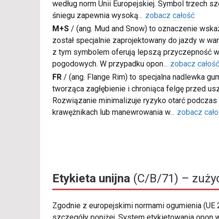
według norm Unii Europejskiej. Symbol trzech s
śniegu zapewnia wysoką
...
zobacz całość
M+S
/
(ang. Mud and Snow) to oznaczenie wskaz
został specjalnie zaprojektowany do jazdy w war
z tym symbolem oferują lepszą przyczepność w
pogodowych. W przypadku opon
...
zobacz całoś
FR
/
(ang. Flange Rim) to specjalna nadlewka gu
tworząca zagłębienie i chroniąca felgę przed u
Rozwiązanie minimalizuje ryzyko otarć podczas
krawężnikach lub manewrowania w
...
zobacz cało
Etykieta unijna
(C/B/71) – zużyc
Zgodnie z europejskimi normami ogumienia (UE
szczegóły poniżej. System etykietowania opon w