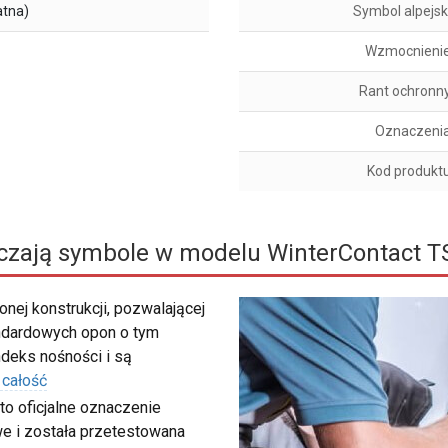
atna)
Symbol alpejsk
Wzmocnieni
Rant ochronn
Oznaczeni
Kod produkt
czają symbole w modelu WinterContact T
nej konstrukcji, pozwalającej
ndardowych opon o tym
deks nośności i są
 całość
to oficjalne oznaczenie
e i została przetestowana