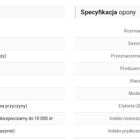
Specyfikacja
opony
Rozmia
Sezo
szy)
Przeznaczeni
Producen
Klas
Mode
ia przyczyny)
Etykieta U
ubezpieczamy do 10 000 zł
Indeks nośnośc
azynie)
Indeks prędkośc