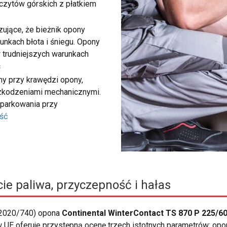
zczytów górskich z płatkiem
ujące, że bieżnik opony
unkach błota i śniegu. Opony
 trudniejszych warunkach
ć
my przy krawędzi opony,
szkodzeniami mechanicznymi.
 parkowania przy
ść
ie paliwa, przyczepność i hałas
 2020/740) opona
Continental WinterContact TS 870 P 225/60
 UE oferuje przystępną ocenę trzech istotnych parametrów: opo