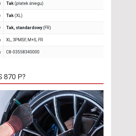
i
Tak
(płatek śniegu)
e
Tak
(XL)
y
Tak, standardowy
(FR)
a
XL, 3PMSF, M+S, FR
u
C8-03558340000
S 870 P?