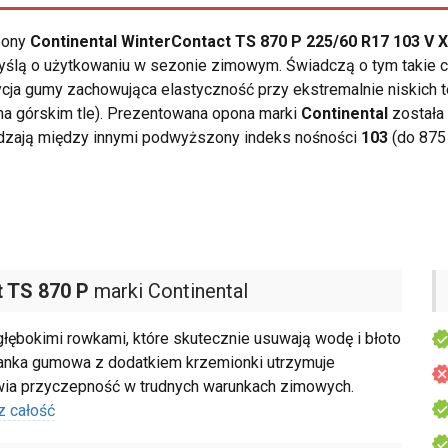
opony
Continental WinterContact TS 870 P 225/60 R17 103 V 
ślą o użytkowaniu w sezonie zimowym. Świadczą o tym takie c
zycja gumy zachowująca elastyczność przy ekstremalnie niskic
a górskim tle). Prezentowana opona marki
Continental
została
rdzają między innymi podwyższony indeks nośności
103
(do 875 
 TS 870 P
marki Continental
głębokimi rowkami, które skutecznie usuwają wodę i błoto
zanka gumowa z dodatkiem krzemionki utrzymuje
awia przyczepność w trudnych warunkach zimowych.
z całość