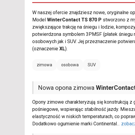
W naszej ofercie znajdziesz nowe, oryginalne 
Model
WinterContact TS 870 P
stworzono z my
zwiększające trakcję na śniegu i lodzie, kompo
potwierdzona symbolem 3PMSF (płatek śniegu n
osobowych jak i SUV. Jej przeznaczenie potwie
(oznaczenie
XL
).
zimowa
osobowa
SUV
Nowa opona zimowa
WinterContact
Opony zimowe charakteryzują się konstrukcją z 
pośniegowe, wspierając stabilność jazdy. Mies
elastyczność w niskich temperaturach, co popr
Dodatkowo ogumienie marki Continental
...
zobac