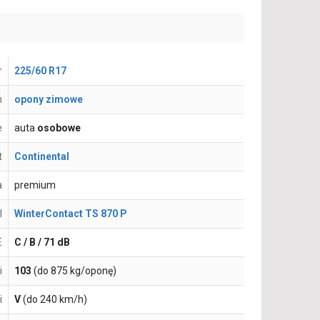
r
225/60 R17
n
opony zimowe
e
auta
osobowe
t
Continental
a
premium
l
WinterContact TS 870 P
E
C / B / 71 dB
i
103
(do 875 kg/oponę)
i
V
(do 240 km/h)