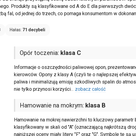
go. Produkty są klasyfikowane od A do E dla pierwszych dwóch 
czbą fal, od jednej do trzech, co pomaga konsumentom w dokon
B
Hałas:
71 decybeli
Opór toczenia:
klasa C
Informacje o oszczędności paliwowej opon, prezentowane 
kierowców. Opony z klasy A (czyli te o najlepszej efekty
paliwa i minimalizują emisję szkodliwych spalin do atmo
nie tylko przynosi korzyści
...
zobacz całość
Hamowanie na mokrym:
klasa B
Hamowanie na mokrej nawierzchni to kluczowy parametr b
klasyfikowany w skali od "A" (oznaczającą najkrótszą dro
najniższej oceny miały litery "F" oraz "G". Symbole te s