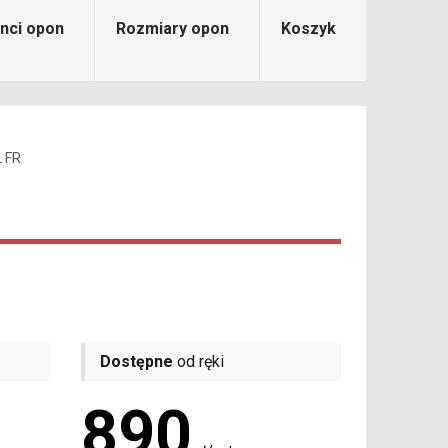
nci opon
Rozmiary opon
Koszyk
L FR
Dostępne
od ręki
890