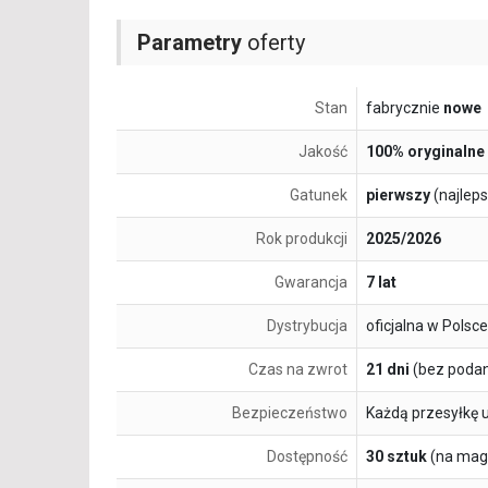
Parametry
oferty
Stan
fabrycznie
nowe
Jakość
100% oryginalne
Gatunek
pierwszy
(najlep
Rok produkcji
2025/2026
Gwarancja
7 lat
Dystrybucja
oficjalna w Polsce
Czas na zwrot
21 dni
(bez podan
Bezpieczeństwo
Każdą przesyłkę 
Dostępność
30 sztuk
(na mag