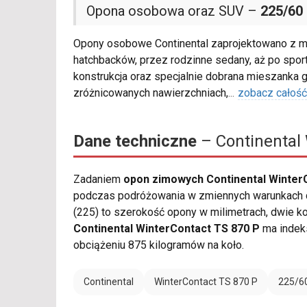
Opona osobowa oraz SUV –
225/60
Opony osobowe Continental zaprojektowano z 
hatchbacków, przez rodzinne sedany, aż po spo
konstrukcja oraz specjalnie dobrana mieszanka
zróżnicowanych nawierzchniach,
...
zobacz całość
Dane techniczne
– Continental 
Zadaniem
opon zimowych Continental WinterC
podczas podróżowania w zmiennych warunkach d
(225) to szerokość opony w milimetrach, dwie kol
Continental WinterContact TS 870 P
ma indek
obciążeniu 875 kilogramów na koło.
Continental
WinterContact TS 870 P
225/6