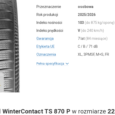
Przeznaczenie
osobowa
Rok produkcji
2025/2026
Indeks nośności
103
(do 875 kg/oponę)
Indeks prędkości
V
(do 240 km/h)
Gwarancja
7 lat
(84 miesiące)
Etykieta UE
C / B / 71 dB
Oznaczenia
XL, 3PMSF, M+S, FR
Pełna specyfikacja
l
WinterContact TS 870 P
w rozmiarze
22