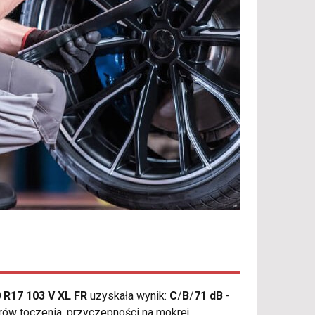
 R17 103 V XL FR
uzyskała wynik:
C
/
B
/
71 dB
-
rów toczenia, przyczepności na mokrej