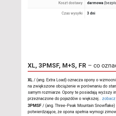
Koszt dostawy
darmowa
(bezpł
Czas wysyłki
3 dni
XL, 3PMSF, M+S, FR
– co ozna
XL
/
(ang. Extra Load) oznacza opony o wzmocnio
na zwiększone obciążenie w porównaniu do sta
samym rozmiarze. Opony te posiadają wyższy in
przeznaczone do pojazdów o większej
...
zobacz
3PMSF
/
(ang. Three-Peak Mountain Snowflake) 
potwierdzające, że opona spełnia wymogi zimow