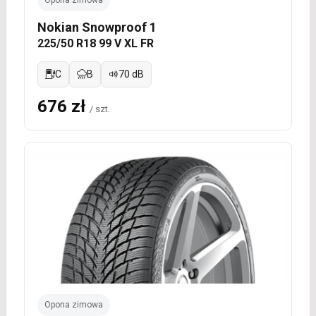
Opona zimowa
Nokian Snowproof 1
225/50 R18 99 V XL FR
C
B
70 dB
676 zł
/ szt.
Opona zimowa