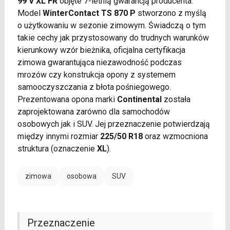
99 V XL FR
objęte 7-letnią gwarancją producenta.
Model
WinterContact TS 870 P
stworzono z myślą
o użytkowaniu w sezonie zimowym. Świadczą o tym
takie cechy jak przystosowany do trudnych warunków
kierunkowy wzór bieżnika, oficjalna certyfikacja
zimowa gwarantująca niezawodność podczas
mrozów czy konstrukcja opony z systemem
samooczyszczania z błota pośniegowego.
Prezentowana opona marki
Continental
została
zaprojektowana zarówno dla samochodów
osobowych jak i SUV. Jej przeznaczenie potwierdzają
między innymi rozmiar
225/50 R18
oraz wzmocniona
struktura (oznaczenie
XL
).
zimowa
osobowa
SUV
Przeznaczenie