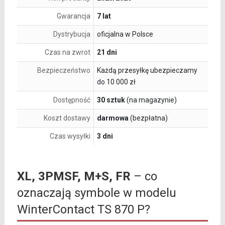
Gwarancja
7 lat
Dystrybucja
oficjalna w Polsce
Czas na zwrot
21 dni
Bezpieczeństwo
Każdą przesyłkę ubezpieczamy
do 10 000 zł
Dostępność
30 sztuk
(na magazynie)
Koszt dostawy
darmowa
(bezpłatna)
Czas wysyłki
3 dni
XL, 3PMSF, M+S, FR
– co
oznaczają symbole w modelu
WinterContact TS 870 P?