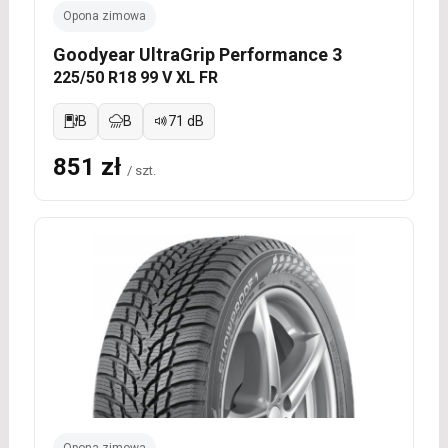
Opona zimowa
Goodyear UltraGrip Performance 3
225/50 R18 99 V XL FR
B
B
71 dB
851 zł
/ szt.