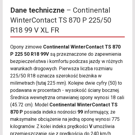
Dane techniczne
– Continental
WinterContact TS 870 P 225/50
R18 99 V XL FR
Opony zimowe
Continental WinterContact TS 870
P 225 50 R18 99V
są przeznaczone do zapewnienia
bezpieczeństwa i komfortu podczas jazdy w różnych
warunkach drogowych. Pierwsza liczba rozmiaru
225/50 R18 oznacza szerokość bieżnika w
milimetrach (tutaj 225 mm). Kolejne dwie cyfry (50) to
podawana w procentach - wysokość ściany bocznej.
Średnica wewnętrzna omawianej opony wynosi 18 cali
(45.72 cm). Model
Continental WinterContact TS
870 P
posiada indeks nośności
99
informujący, że
maksymalne obciążenie na jedną oponę wynosi 775
kilogramów. Z kolei indeks prędkości
V
umożliwia
przemieszczanie się z prędkością do 240 km/h.