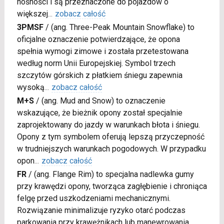
nośności i są przeznaczone do pojazdów o
większej
...
zobacz całość
3PMSF
/
(ang. Three-Peak Mountain Snowflake) to
oficjalne oznaczenie potwierdzające, że opona
spełnia wymogi zimowe i została przetestowana
według norm Unii Europejskiej. Symbol trzech
szczytów górskich z płatkiem śniegu zapewnia
wysoką
...
zobacz całość
M+S
/
(ang. Mud and Snow) to oznaczenie
wskazujące, że bieżnik opony został specjalnie
zaprojektowany do jazdy w warunkach błota i śniegu.
Opony z tym symbolem oferują lepszą przyczepność
w trudniejszych warunkach pogodowych. W przypadku
opon
...
zobacz całość
FR
/
(ang. Flange Rim) to specjalna nadlewka gumy
przy krawędzi opony, tworząca zagłębienie i chroniąca
felgę przed uszkodzeniami mechanicznymi.
Rozwiązanie minimalizuje ryzyko otarć podczas
parkowania przy krawężnikach lub manewrowania