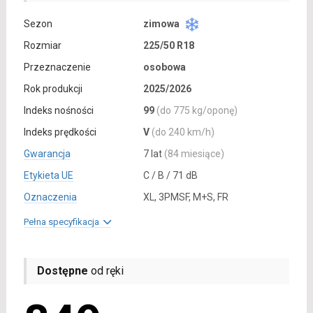
Sezon
zimowa
Rozmiar
225/50 R18
Przeznaczenie
osobowa
Rok produkcji
2025/2026
Indeks nośności
99
(do 775 kg/oponę)
Indeks prędkości
V
(do 240 km/h)
Gwarancja
7 lat
(84 miesiące)
Etykieta UE
C / B / 71 dB
Oznaczenia
XL, 3PMSF, M+S, FR
Pełna specyfikacja
Dostępne
od ręki