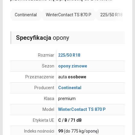
Continental
WinterContact TS 870 P
225/50 R18
R
Specyfikacja
opony
Rozmiar
225/50 R18
Sezon
opony zimowe
Przeznaczenie
auta
osobowe
Producent
Continental
Klasa
premium
Model
WinterContact TS 870 P
Etykieta UE
C / B / 71 dB
Indeks nośności
99
(do 775 kg/oponę)