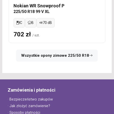
Nokian WR Snowproof P
225/50 R18 99 V XL
C
B
70 dB
702 zł
/ szt.
Wszystkie opony zimowe 225/50 R18
Zamówienia i płatności
· Bezpieczeństwo zakupów
· Jak złożyć zamówienie?
· Sposoby płatności