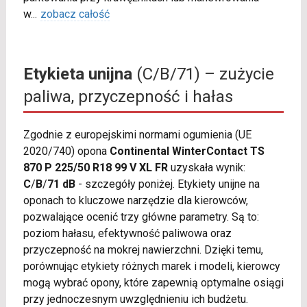
w
...
zobacz całość
Etykieta unijna
(C/B/71) – zużycie
paliwa, przyczepność i hałas
Zgodnie z europejskimi normami ogumienia (UE
2020/740) opona
Continental WinterContact TS
870 P 225/50 R18 99 V XL FR
uzyskała wynik:
C
/
B
/
71 dB
- szczegóły poniżej. Etykiety unijne na
oponach to kluczowe narzędzie dla kierowców,
pozwalające ocenić trzy główne parametry. Są to:
poziom hałasu, efektywność paliwowa oraz
przyczepność na mokrej nawierzchni. Dzięki temu,
porównując etykiety różnych marek i modeli, kierowcy
mogą wybrać opony, które zapewnią optymalne osiągi
przy jednoczesnym uwzględnieniu ich budżetu.