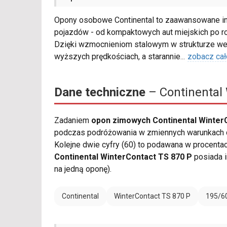
Opony osobowe Continental to zaawansowane inż
pojazdów - od kompaktowych aut miejskich po r
Dzięki wzmocnieniom stalowym w strukturze wew
wyższych prędkościach, a starannie
...
zobacz cał
Dane techniczne
– Continental 
Zadaniem
opon zimowych Continental WinterC
podczas podróżowania w zmiennych warunkach dr
Kolejne dwie cyfry (60) to podawana w procenta
Continental WinterContact TS 870 P
posiada 
na jedną oponę).
Continental
WinterContact TS 870 P
195/6