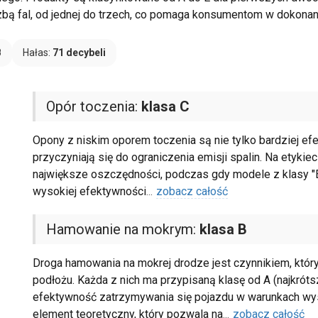
czbą fal, od jednej do trzech, co pomaga konsumentom w dokon
B
Hałas:
71 decybeli
Opór toczenia:
klasa C
Opony z niskim oporem toczenia są nie tylko bardziej ef
przyczyniają się do ograniczenia emisji spalin. Na etykiec
największe oszczędności, podczas gdy modele z klasy "
wysokiej efektywności
...
zobacz całość
Hamowanie na mokrym:
klasa B
Droga hamowania na mokrej drodze jest czynnikiem, któr
podłożu. Każda z nich ma przypisaną klasę od A (najkróts
efektywność zatrzymywania się pojazdu w warunkach wyso
element teoretyczny, który pozwala na
...
zobacz całość