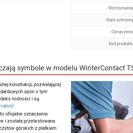
Wzmocnieni
Rant ochronn
Oznaczeni
Kod produkt
czają symbole w modelu WinterContact T
nej konstrukcji, pozwalającej
ndardowych opon o tym
deks nośności i są
 całość
to oficjalne oznaczenie
e i została przetestowana
zczytów górskich z płatkiem