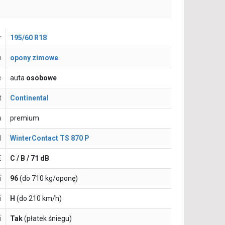
r
195/60 R18
n
opony zimowe
e
auta
osobowe
t
Continental
a
premium
l
WinterContact TS 870 P
E
C / B / 71 dB
i
96
(do 710 kg/oponę)
i
H
(do 210 km/h)
i
Tak
(płatek śniegu)