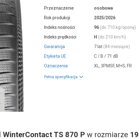
Przeznaczenie
osobowa
Rok produkcji
2025/2026
Indeks nośności
96
(do 710 kg/oponę)
Indeks prędkości
H
(do 210 km/h)
Gwarancja
7 lat
(84 miesiące)
Etykieta UE
C / B / 71 dB
Oznaczenia
XL, 3PMSF, M+S, FR
Pełna specyfikacja
l
WinterContact TS 870 P
w rozmiarze
19