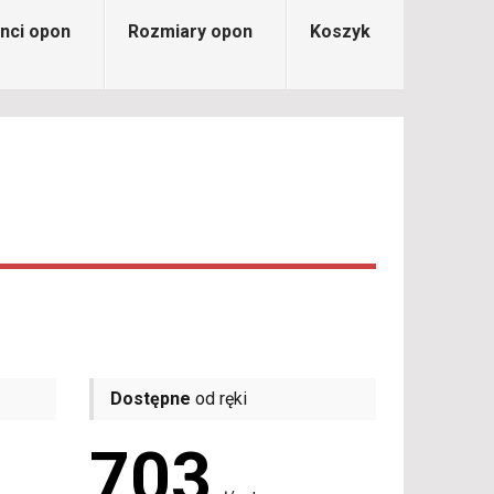
nci opon
Rozmiary opon
Koszyk
Dostępne
od ręki
703