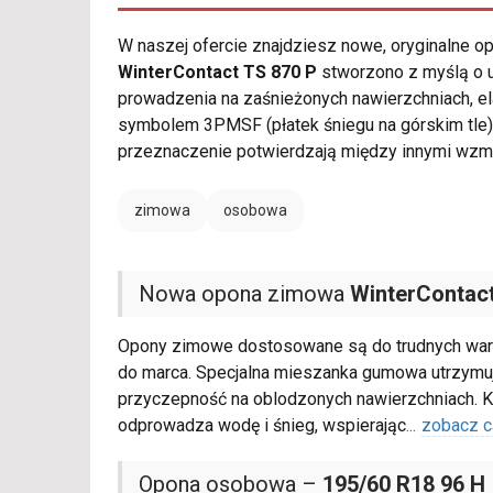
W naszej ofercie znajdziesz nowe, oryginalne 
WinterContact TS 870 P
stworzono z myślą o 
prowadzenia na zaśnieżonych nawierzchniach, 
symbolem 3PMSF (płatek śniegu na górskim tle
przeznaczenie potwierdzają między innymi wzm
zimowa
osobowa
Nowa opona zimowa
WinterContact
Opony zimowe dostosowane są do trudnych waru
do marca. Specjalna mieszanka gumowa utrzymuj
przyczepność na oblodzonych nawierzchniach. K
odprowadza wodę i śnieg, wspierając
...
zobacz c
Opona osobowa –
195/60 R18 96 H