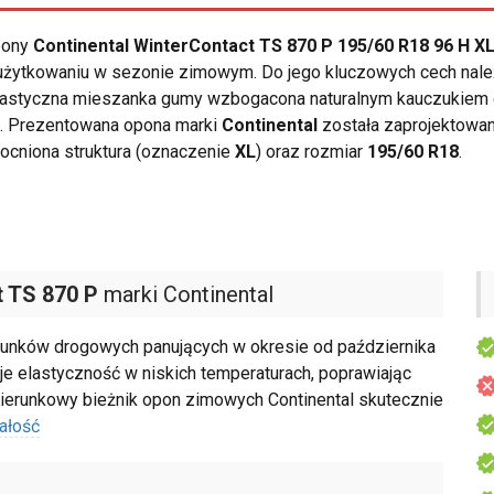
opony
Continental WinterContact TS 870 P 195/60 R18 96 H X
użytkowaniu w sezonie zimowym. Do jego kluczowych cech nale
elastyczna mieszanka gumy wzbogacona naturalnym kauczukiem
). Prezentowana opona marki
Continental
została zaprojektowa
ocniona struktura (oznaczenie
XL
) oraz rozmiar
195/60 R18
.
 TS 870 P
marki Continental
nków drogowych panujących w okresie od października
e elastyczność w niskich temperaturach, poprawiając
ierunkowy bieżnik opon zimowych Continental skutecznie
ałość