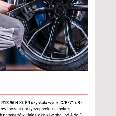
 R18 96 H XL FR
uzyskała wynik:
C
/
B
/
71 dB
-
rów toczenia, przyczepności na mokrej
parametrów. Hałas z kolei w skali od A do C.