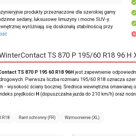
ynieryjnie produkty przeznaczone dla szerokiej gamy
odzinne sedany, luksusowe limuzyny i mocne SUV-y.
nętrznej wyróżniają się doskonałą stabilnością przy
ość
WinterContact TS 870 P 195/60 R18 96 H 
ontact TS 870 P 195 60 R18 96H
jest zapewnienie odpowiedn
ogowych. Pierwsza liczba rozmiaru 195/60 R18 oznacza szerok
ch - wysokość ściany bocznej. Średnica wewnętrzna omawianej o
indeks prędkości
H
(dopuszczalna jazda do 210 km/h) oraz noś
0 R18
Rant ochronny (FR)
Wzmocnienie (XL)