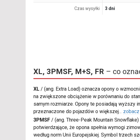
Czas wysyłki
3 dni
XL, 3PMSF, M+S, FR
– co ozna
XL
/
(ang. Extra Load) oznacza opony o wzmocnio
na zwiększone obciążenie w porównaniu do sta
samym rozmiarze. Opony te posiadają wyższy in
przeznaczone do pojazdów o większej
...
zobacz
3PMSF
/
(ang. Three-Peak Mountain Snowflake) 
potwierdzające, że opona spełnia wymogi zimow
według norm Unii Europejskiej. Symbol trzech s