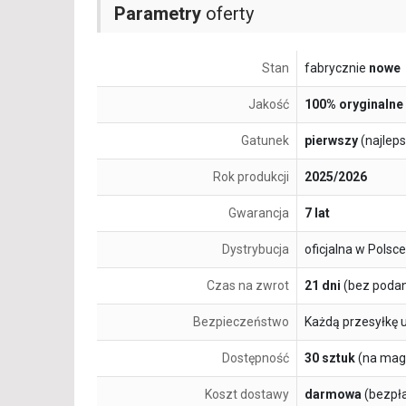
Parametry
oferty
Stan
fabrycznie
nowe
Jakość
100% oryginalne
Gatunek
pierwszy
(najlep
Rok produkcji
2025/2026
Gwarancja
7 lat
Dystrybucja
oficjalna w Polsce
Czas na zwrot
21 dni
(bez podan
Bezpieczeństwo
Każdą przesyłkę 
Dostępność
30 sztuk
(na mag
Koszt dostawy
darmowa
(bezpł