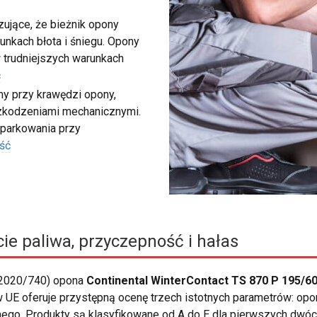
ujące, że bieżnik opony
unkach błota i śniegu. Opony
 trudniejszych warunkach
ć
my przy krawędzi opony,
szkodzeniami mechanicznymi.
 parkowania przy
ść
ie paliwa, przyczepność i hałas
 2020/740) opona
Continental WinterContact TS 870 P 195/60
 UE oferuje przystępną ocenę trzech istotnych parametrów: opo
go. Produkty są klasyfikowane od A do E dla pierwszych dwóch 