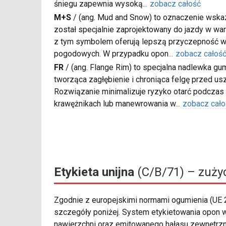
śniegu zapewnia wysoką
...
zobacz całość
M+S
/
(ang. Mud and Snow) to oznaczenie wskaz
został specjalnie zaprojektowany do jazdy w war
z tym symbolem oferują lepszą przyczepność w
pogodowych. W przypadku opon
...
zobacz całoś
FR
/
(ang. Flange Rim) to specjalna nadlewka gu
tworząca zagłębienie i chroniąca felgę przed u
Rozwiązanie minimalizuje ryzyko otarć podczas
krawężnikach lub manewrowania w
...
zobacz cało
Etykieta unijna
(C/B/71) – zużyc
Zgodnie z europejskimi normami ogumienia (UE
szczegóły poniżej. System etykietowania opon w
nawierzchni oraz emitowanego hałasu zewnętrzne