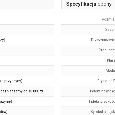
Specyfikacja
opony
Rozmia
Sezo
szy)
Przeznaczeni
Producen
Klas
Mode
ia przyczyny)
Etykieta U
ubezpieczamy do 10 000 zł
Indeks nośnośc
azynie)
Indeks prędkośc
atna)
Symbol alpejsk