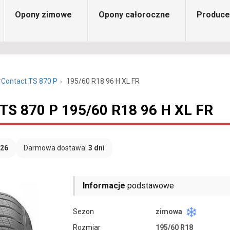
Opony zimowe
Opony całoroczne
Produce
rContact TS 870 P
195/60 R18 96 H XL FR
 TS 870 P 195/60 R18 96 H XL FR
026
Darmowa dostawa:
3 dni
Informacje
podstawowe
Sezon
zimowa
Rozmiar
195/60 R18