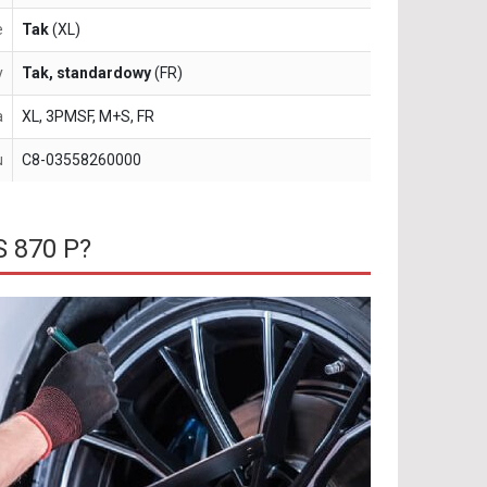
e
Tak
(XL)
y
Tak, standardowy
(FR)
a
XL, 3PMSF, M+S, FR
u
C8-03558260000
S 870 P?