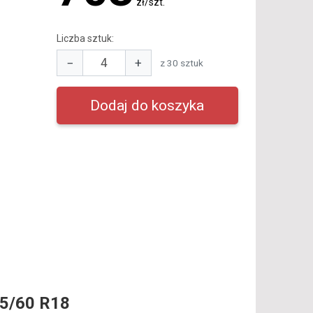
zł/szt.
Liczba sztuk:
−
+
z 30 sztuk
5/60 R18