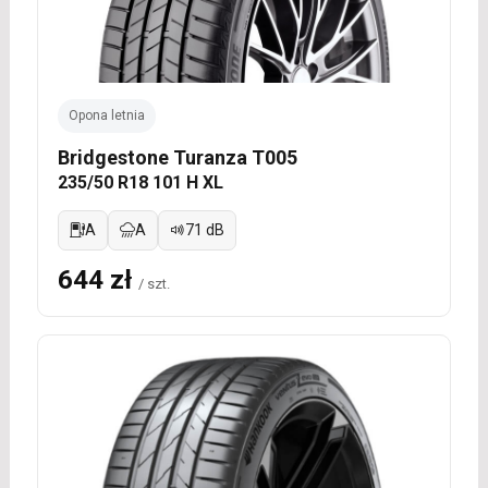
Opona letnia
Bridgestone Turanza T005
235/50 R18 101 H XL
A
A
71 dB
644 zł
/ szt.