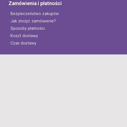
Zamówienia i płatności
· Bezpieczeństwo zakupów
· Jak złożyć zamówienie?
· Sposoby płatności
· Koszt dostawy
· Czas dostawy
Obsługa klienta
· Zwroty
· Reklamacje
· Najczęściej zadawane pytania
· Gwarancja na opony
· Kontakt
8opon.pl
· O firmie