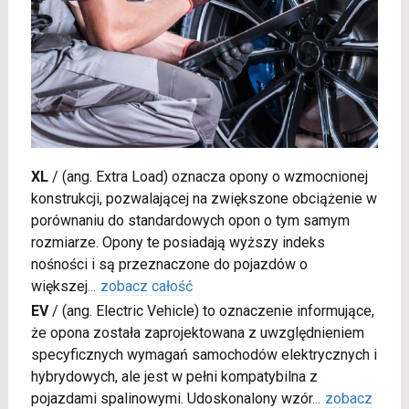
XL
/
(ang. Extra Load) oznacza opony o wzmocnionej
konstrukcji, pozwalającej na zwiększone obciążenie w
porównaniu do standardowych opon o tym samym
rozmiarze. Opony te posiadają wyższy indeks
nośności i są przeznaczone do pojazdów o
większej
...
zobacz całość
EV
/
(ang. Electric Vehicle) to oznaczenie informujące,
że opona została zaprojektowana z uwzględnieniem
specyficznych wymagań samochodów elektrycznych i
hybrydowych, ale jest w pełni kompatybilna z
pojazdami spalinowymi. Udoskonalony wzór
...
zobacz