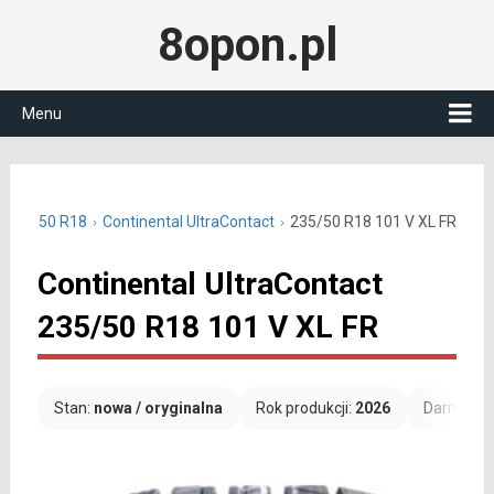
8opon.pl
Menu
e 235/50 R18
Continental UltraContact
235/50 R18 101 V XL FR
Continental UltraContact
235/50 R18 101 V XL FR
Stan:
nowa / oryginalna
Rok produkcji:
2026
Darmowa 