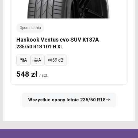
Opona letnia
Hankook Ventus evo SUV K137A
235/50 R18 101 H XL
A
A
69 dB
548 zł
/ szt.
Wszystkie opony letnie 235/50 R18