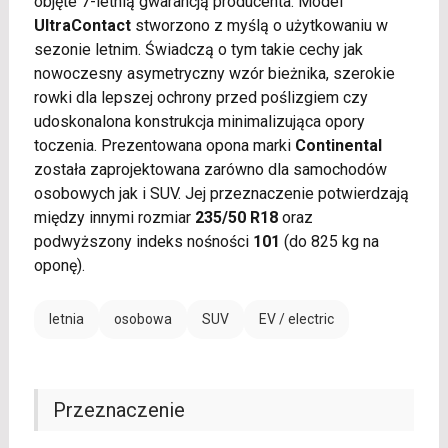
objęte 7-letnią gwarancją producenta. Model
UltraContact
stworzono z myślą o użytkowaniu w
sezonie letnim. Świadczą o tym takie cechy jak
nowoczesny asymetryczny wzór bieżnika, szerokie
rowki dla lepszej ochrony przed poślizgiem czy
udoskonalona konstrukcja minimalizująca opory
toczenia. Prezentowana opona marki
Continental
została zaprojektowana zarówno dla samochodów
osobowych jak i SUV. Jej przeznaczenie potwierdzają
między innymi rozmiar
235/50 R18
oraz
podwyższony indeks nośności
101
(do 825 kg na
oponę).
letnia
osobowa
SUV
EV / electric
Przeznaczenie