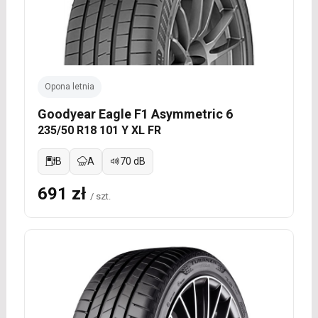
Opona letnia
Goodyear Eagle F1 Asymmetric 6
235/50 R18 101 Y XL FR
B
A
70 dB
691 zł
/ szt.