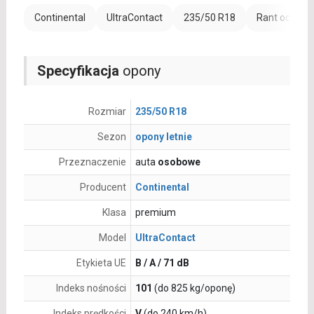
Continental
UltraContact
235/50 R18
Rant ochronn
Specyfikacja
opony
Rozmiar
235/50 R18
Sezon
opony letnie
Przeznaczenie
auta
osobowe
Producent
Continental
Klasa
premium
Model
UltraContact
Etykieta UE
B / A / 71 dB
Indeks nośności
101
(do 825 kg/oponę)
Indeks prędkości
V
(do 240 km/h)