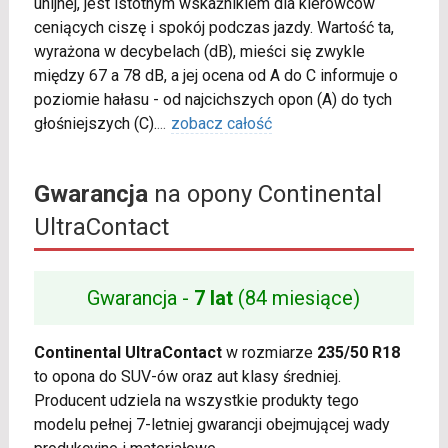
unijnej, jest istotnym wskaźnikiem dla kierowców
ceniących ciszę i spokój podczas jazdy. Wartość ta,
wyrażona w decybelach (dB), mieści się zwykle
między 67 a 78 dB, a jej ocena od A do C informuje o
poziomie hałasu - od najcichszych opon (A) do tych
głośniejszych (C).
...
zobacz całość
Gwarancja
na opony Continental
UltraContact
Gwarancja -
7 lat
(84 miesiące)
Continental UltraContact
w rozmiarze
235/50 R18
to opona do SUV-ów oraz aut klasy średniej.
Producent udziela na wszystkie produkty tego
modelu pełnej 7-letniej gwarancji obejmującej wady