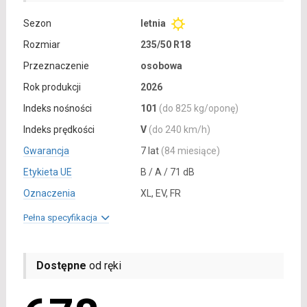
Sezon
letnia
Rozmiar
235/50 R18
Przeznaczenie
osobowa
Rok produkcji
2026
Indeks nośności
101
(do 825 kg/oponę)
Indeks prędkości
V
(do 240 km/h)
Gwarancja
7 lat
(84 miesiące)
Etykieta UE
B / A / 71 dB
Oznaczenia
XL, EV, FR
Pełna specyfikacja
Dostępne
od ręki