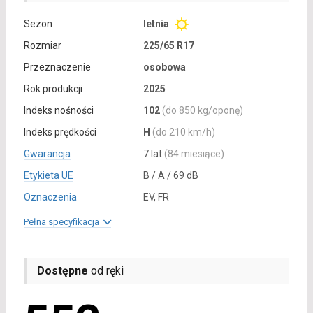
Sezon
letnia
Rozmiar
225/65 R17
Przeznaczenie
osobowa
Rok produkcji
2025
Indeks nośności
102
(do 850 kg/oponę)
Indeks prędkości
H
(do 210 km/h)
Gwarancja
7 lat
(84 miesiące)
Etykieta UE
B / A / 69 dB
Oznaczenia
EV, FR
Pełna specyfikacja
Dostępne
od ręki