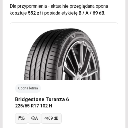
Dla przypomnienia - aktualnie przeglądana opona
kosztuje
552 zł
i posiada etykietę
B / A / 69 dB
.
Opona letnia
Bridgestone Turanza 6
225/65 R17 102 H
B
A
69 dB