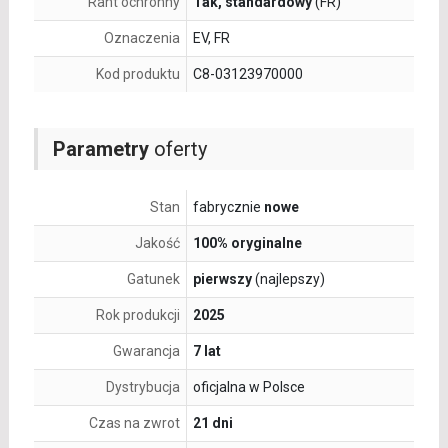
Rant ochronny
Tak, standardowy
(FR)
Oznaczenia
EV, FR
Kod produktu
C8-03123970000
Parametry
oferty
Stan
fabrycznie
nowe
Jakość
100% oryginalne
Gatunek
pierwszy
(najlepszy)
Rok produkcji
2025
Gwarancja
7 lat
Dystrybucja
oficjalna w Polsce
Czas na zwrot
21 dni