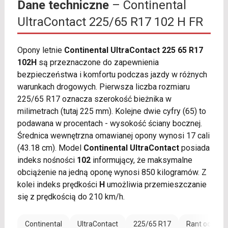
Dane techniczne
– Continental
UltraContact 225/65 R17 102 H FR
Opony letnie
Continental UltraContact 225 65 R17
102H
są przeznaczone do zapewnienia
bezpieczeństwa i komfortu podczas jazdy w różnych
warunkach drogowych. Pierwsza liczba rozmiaru
225/65 R17 oznacza szerokość bieżnika w
milimetrach (tutaj 225 mm). Kolejne dwie cyfry (65) to
podawana w procentach - wysokość ściany bocznej.
Średnica wewnętrzna omawianej opony wynosi 17 cali
(43.18 cm). Model
Continental UltraContact
posiada
indeks nośności
102
informujący, że maksymalne
obciążenie na jedną oponę wynosi 850 kilogramów. Z
kolei indeks prędkości
H
umożliwia przemieszczanie
się z prędkością do 210 km/h.
Continental
UltraContact
225/65 R17
Rant ochronn