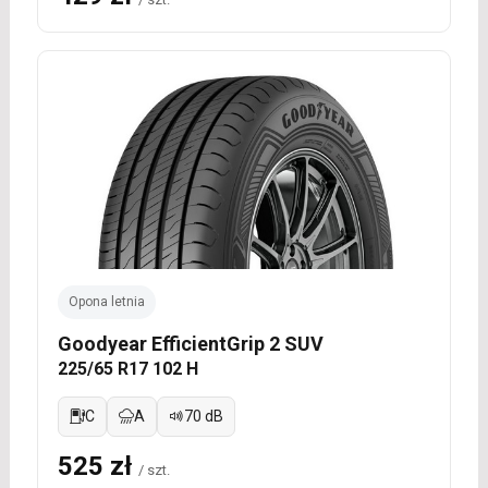
Opona letnia
Goodyear EfficientGrip 2 SUV
225/65 R17 102 H
C
A
70 dB
525 zł
/ szt.