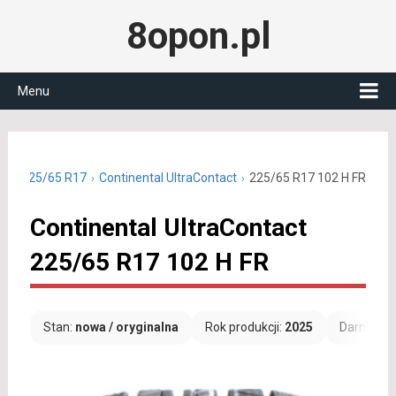
8opon.pl
Menu
tnie 225/65 R17
Continental UltraContact
225/65 R17 102 H FR
Continental UltraContact
225/65 R17 102 H FR
Stan:
nowa / oryginalna
Rok produkcji:
2025
Darmowa 