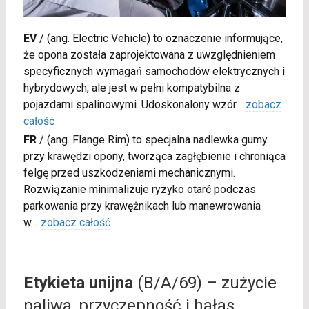
EV
/
(ang. Electric Vehicle) to oznaczenie informujące,
że opona została zaprojektowana z uwzględnieniem
specyficznych wymagań samochodów elektrycznych i
hybrydowych, ale jest w pełni kompatybilna z
pojazdami spalinowymi. Udoskonalony wzór
...
zobacz
całość
FR
/
(ang. Flange Rim) to specjalna nadlewka gumy
przy krawędzi opony, tworząca zagłębienie i chroniąca
felgę przed uszkodzeniami mechanicznymi.
Rozwiązanie minimalizuje ryzyko otarć podczas
parkowania przy krawężnikach lub manewrowania
w
...
zobacz całość
Etykieta unijna
(B/A/69) – zużycie
paliwa, przyczepność i hałas