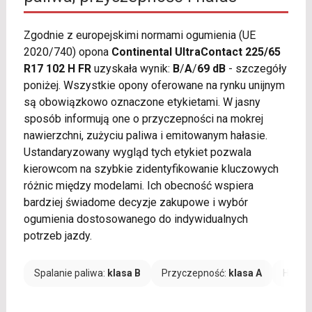
Zgodnie z europejskimi normami ogumienia (UE
2020/740) opona
Continental UltraContact 225/65
R17 102 H FR
uzyskała wynik:
B
/
A
/
69 dB
- szczegóły
poniżej. Wszystkie opony oferowane na rynku unijnym
są obowiązkowo oznaczone etykietami. W jasny
sposób informują one o przyczepności na mokrej
nawierzchni, zużyciu paliwa i emitowanym hałasie.
Ustandaryzowany wygląd tych etykiet pozwala
kierowcom na szybkie zidentyfikowanie kluczowych
różnic między modelami. Ich obecność wspiera
bardziej świadome decyzje zakupowe i wybór
ogumienia dostosowanego do indywidualnych
potrzeb jazdy.
Spalanie paliwa:
klasa B
Przyczepność:
klasa A
Hałas: