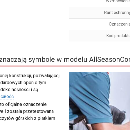
Wzmocnieni
Rant ochronn
Oznaczeni
Kod produkt
znaczają symbole w modelu AllSeasonCon
nej konstrukcji, pozwalającej
ndardowych opon o tym
deks nośności i są
 całość
to oficjalne oznaczenie
e i została przetestowana
zczytów górskich z płatkiem