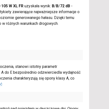
0 105 W XL FR
uzyskała wynik:
B
/
B
/
72 dB
-
ykiety zawierające najważniejsze informacje o
z poziomie generowanego hałasu. Dzięki temu
o w różnych warunkach drogowych.
oczenia, stanowi istotny parametr
od A do E bezpośrednio odzwierciedla wydajność
czenia charakteryzują się opony klasy A, co
ść
ontroli nad pojazdem w deszczowe dni. Opony