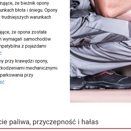
ujące, że bieżnik opony
unkach błota i śniegu. Opony
 trudniejszych warunkach
ć
ujące, że opona została
ych wymagań samochodów
ompatybilna z pojazdami
ć
my przy krawędzi opony,
szkodzeniami mechanicznymi.
 parkowania przy
ść
ie paliwa, przyczepność i hałas