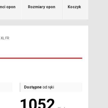
nci opon
Rozmiary opon
Koszyk
 XL FR
Dostępne
od ręki
1052