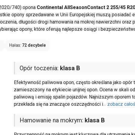
 2020/740) opona
Continental AllSeasonContact 2 255/45 R2
stkie opony sprzedawane w Unii Europejskiej muszą posiadać et
h toczenia, długości drogi hamowania na mokrej nawierzchni ora
erając opony, które oferują najlepsze osiągi i bezpieczeństw
B
Hałas:
72 decybele
Opór toczenia:
klasa B
Efektywność paliwowa opon, często określana jako opór t
zamieszczony na etykiecie unijnej opon. Ocena w skali 
paliwową i emisję spalin pojazdów. Najniższym oporem to
przekłada się na znaczące oszczędności i
...
zobacz cało
Hamowanie na mokrym:
klasa B
Przyczepność na mokrym jest kluczowa dla utrzymania k