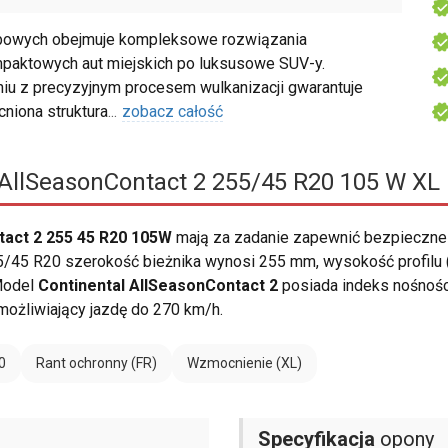
bowych obejmuje kompleksowe rozwiązania
paktowych aut miejskich po luksusowe SUV-y.
iu z precyzyjnym procesem wulkanizacji gwarantuje
niona struktura
...
zobacz całość
 AllSeasonContact 2 255/45 R20 105 W XL
tact 2 255 45 R20 105W
mają za zadanie zapewnić bezpieczne 
45 R20 szerokość bieżnika wynosi 255 mm, wysokość profilu (4
 Model
Continental AllSeasonContact 2
posiada indeks nośnoś
ożliwiający jazdę do 270 km/h.
0
Rant ochronny (FR)
Wzmocnienie (XL)
Specyfikacja
opony