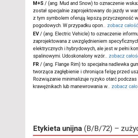
M+S
/
(ang. Mud and Snow) to oznaczenie wskaz
został specjalnie zaprojektowany do jazdy w war
z tym symbolem oferują lepszą przyczepność w
pogodowych. W przypadku opon
...
zobacz całoś
EV
/
(ang. Electric Vehicle) to oznaczenie inform
zaprojektowana z uwzględnieniem specyficzn
elektrycznych i hybrydowych, ale jest w pełni k
spalinowymi. Udoskonalony wzór
...
zobacz całoś
FR
/
(ang. Flange Rim) to specjalna nadlewka gu
tworząca zagłębienie i chroniąca felgę przed u
Rozwiązanie minimalizuje ryzyko otarć podczas
krawężnikach lub manewrowania w
...
zobacz cało
Etykieta unijna
(B/B/72) – zużyc