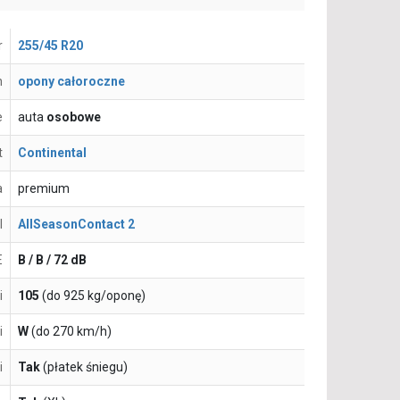
r
255/45 R20
n
opony całoroczne
e
auta
osobowe
t
Continental
a
premium
l
AllSeasonContact 2
E
B / B / 72 dB
i
105
(do 925 kg/oponę)
i
W
(do 270 km/h)
i
Tak
(płatek śniegu)