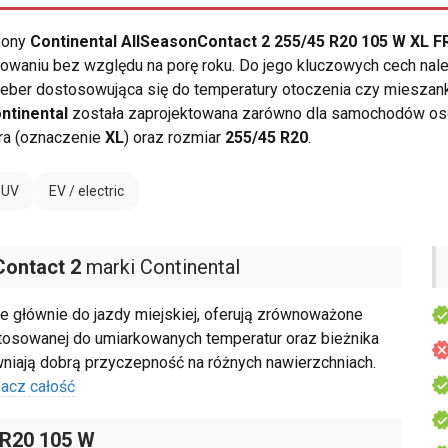
opony
Continental AllSeasonContact 2 255/45 R20 105 W XL F
owaniu bez względu na porę roku. Do jego kluczowych cech nale
w i żeber dostosowująca się do temperatury otoczenia czy mies
ntinental
została zaprojektowana zarówno dla samochodów oso
ra (oznaczenie
XL
) oraz rozmiar
255/45 R20
.
SUV
EV / electric
Contact 2
marki Continental
 głównie do jazdy miejskiej, oferują zrównoważone
tosowanej do umiarkowanych temperatur oraz bieżnika
niają dobrą przyczepność na różnych nawierzchniach.
acz całość
 R20 105 W