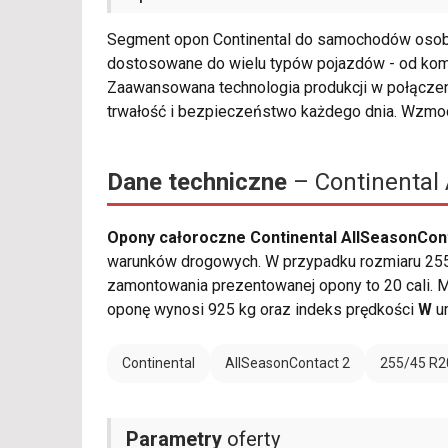
Segment opon Continental do samochodów oso
dostosowane do wielu typów pojazdów - od kom
Zaawansowana technologia produkcji w połączen
trwałość i bezpieczeństwo każdego dnia. Wzmoc
Dane techniczne
– Continental
Opony całoroczne Continental AllSeasonCon
warunków drogowych. W przypadku rozmiaru 255/
zamontowania prezentowanej opony to 20 cali.
oponę wynosi 925 kg oraz indeks prędkości
W
um
Continental
AllSeasonContact 2
255/45 R2
Parametry
oferty