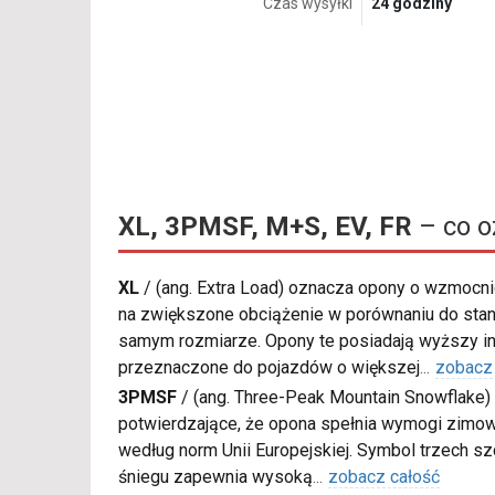
Czas wysyłki
24 godziny
XL, 3PMSF, M+S, EV, FR
– co o
XL
/
(ang. Extra Load) oznacza opony o wzmocnio
na zwiększone obciążenie w porównaniu do sta
samym rozmiarze. Opony te posiadają wyższy in
przeznaczone do pojazdów o większej
...
zobacz
3PMSF
/
(ang. Three-Peak Mountain Snowflake) 
potwierdzające, że opona spełnia wymogi zimow
według norm Unii Europejskiej. Symbol trzech s
śniegu zapewnia wysoką
...
zobacz całość