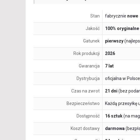
Stan
fabrycznie
nowe
Jakość
100% oryginalne
Gatunek
pierwszy
(najlep
Rok produkcji
2026
Gwarancja
7 lat
Dystrybucja
oficjalna w Polsce
Czas na zwrot
21 dni
(bez podan
Bezpieczeństwo
Każdą przesyłkę 
Dostępność
16 sztuk
(na mag
Koszt dostawy
darmowa
(bezpł