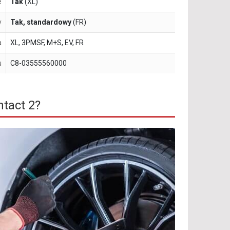
e
Tak
(XL)
y
Tak, standardowy
(FR)
a
XL, 3PMSF, M+S, EV, FR
u
C8-03555560000
tact 2?