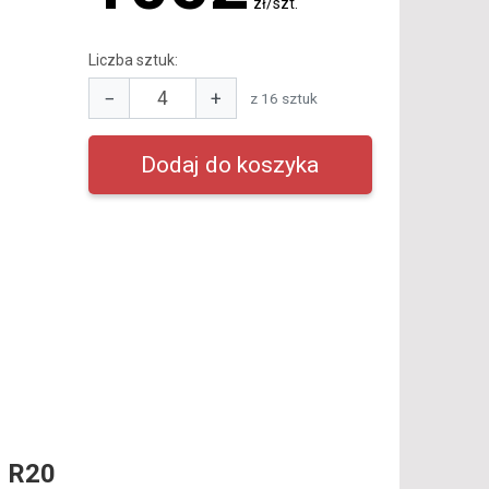
zł/szt.
Liczba sztuk:
−
+
z 16 sztuk
 R20