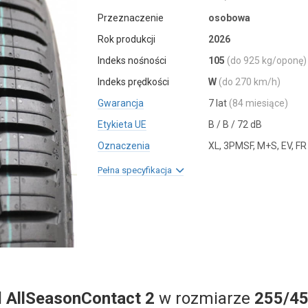
Przeznaczenie
osobowa
Rok produkcji
2026
Indeks nośności
105
(do 925 kg/oponę)
Indeks prędkości
W
(do 270 km/h)
Gwarancja
7 lat
(84 miesiące)
Etykieta UE
B / B / 72 dB
Oznaczenia
XL, 3PMSF, M+S, EV, FR
Pełna specyfikacja
l
AllSeasonContact 2
w rozmiarze
255/45