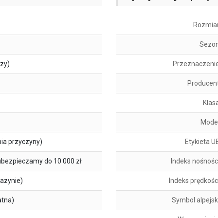
Rozmia
Sezo
szy)
Przeznaczeni
Producen
Klas
Mode
ia przyczyny)
Etykieta U
ubezpieczamy do 10 000 zł
Indeks nośnośc
azynie)
Indeks prędkośc
atna)
Symbol alpejsk