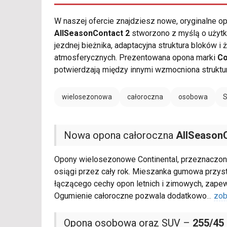
W naszej ofercie znajdziesz nowe, oryginalne 
AllSeasonContact 2
stworzono z myślą o użytk
jezdnej bieżnika, adaptacyjna struktura blokó
atmosferycznych. Prezentowana opona marki
Co
potwierdzają między innymi wzmocniona struktu
wielosezonowa
całoroczna
osobowa
Nowa opona całoroczna
AllSeason
Opony wielosezonowe Continental, przeznaczone
osiągi przez cały rok. Mieszanka gumowa przys
łączącego cechy opon letnich i zimowych, zapew
Ogumienie całoroczne pozwala dodatkowo
...
zob
Opona osobowa oraz SUV –
255/45