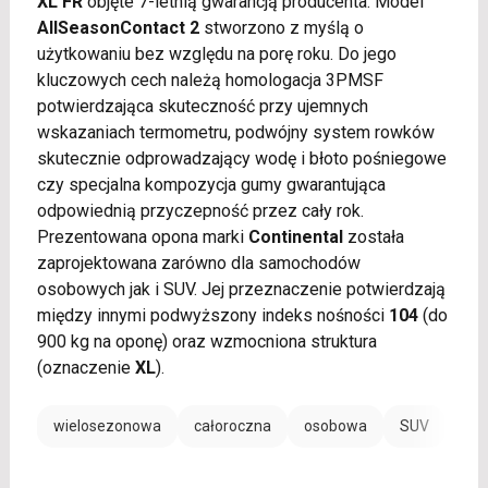
XL FR
objęte 7-letnią gwarancją producenta. Model
AllSeasonContact 2
stworzono z myślą o
użytkowaniu bez względu na porę roku. Do jego
kluczowych cech należą homologacja 3PMSF
potwierdzająca skuteczność przy ujemnych
wskazaniach termometru, podwójny system rowków
skutecznie odprowadzający wodę i błoto pośniegowe
czy specjalna kompozycja gumy gwarantująca
odpowiednią przyczepność przez cały rok.
Prezentowana opona marki
Continental
została
zaprojektowana zarówno dla samochodów
osobowych jak i SUV. Jej przeznaczenie potwierdzają
między innymi podwyższony indeks nośności
104
(do
900 kg na oponę) oraz wzmocniona struktura
(oznaczenie
XL
).
wielosezonowa
całoroczna
osobowa
SUV
EV /