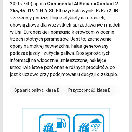
2020/740) opona
Continental AllSeasonContact 2
255/45 R19 104 Y XL FR
uzyskała wynik:
B
/
B
/
72 dB
-
szczegóły poniżej. Unijne etykiety na oponach,
obowiązkowe dla wszystkich sprzedawanych modeli
w Unii Europejskiej, pomagają kierowcom w ocenie
trzech istotnych parametrów. Jest to: zachowanie
opony na mokrej nawierzchni, hałas generowany
podczas jazdy i zużycie paliwa. Dostępność tych
informacji na widocznie umieszczonej naklejce
umożliwia łatwe porównanie różnych produktów, co
jest kluczowe przy podejmowaniu decyzji o zakupie.
Spalanie paliwa:
klasa B
Przyczepność:
klasa B
Hałas: