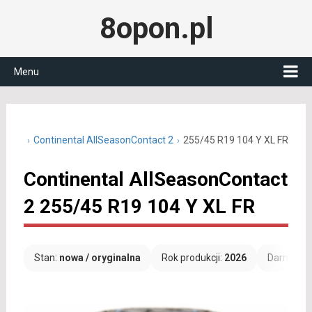
8opon.pl
Menu
5 R19
Continental AllSeasonContact 2
255/45 R19 104 Y XL FR
Continental AllSeasonContact
2 255/45 R19 104 Y XL FR
Stan:
nowa / oryginalna
Rok produkcji:
2026
Darmowa 