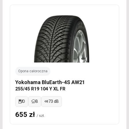
Opona całoroczna
Yokohama BluEarth-4S AW21
255/45 R19 104 Y XL FR
D
B
73 dB
655 zł
/ szt.