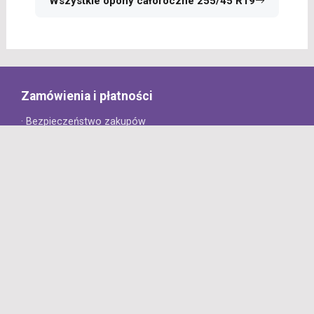
Wszystkie opony całoroczne 255/45 R19
Zamówienia i płatności
· Bezpieczeństwo zakupów
· Jak złożyć zamówienie?
· Sposoby płatności
· Koszt dostawy
· Czas dostawy
Obsługa klienta
· Zwroty
· Reklamacje
· Najczęściej zadawane pytania
· Gwarancja na opony