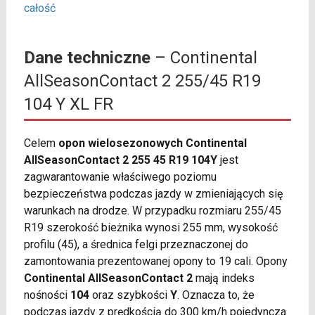
całość
Dane techniczne
– Continental
AllSeasonContact 2 255/45 R19
104 Y XL FR
Celem
opon wielosezonowych Continental
AllSeasonContact 2 255 45 R19 104Y
jest
zagwarantowanie właściwego poziomu
bezpieczeństwa podczas jazdy w zmieniających się
warunkach na drodze. W przypadku rozmiaru 255/45
R19 szerokość bieżnika wynosi 255 mm, wysokość
profilu (45), a średnica felgi przeznaczonej do
zamontowania prezentowanej opony to 19 cali. Opony
Continental AllSeasonContact 2
mają indeks
nośności
104
oraz szybkości
Y
. Oznacza to, że
podczas jazdy z prędkością do 300 km/h pojedyncza