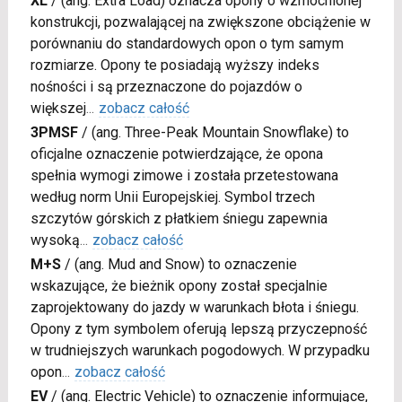
XL
/
(ang. Extra Load) oznacza opony o wzmocnionej
konstrukcji, pozwalającej na zwiększone obciążenie w
porównaniu do standardowych opon o tym samym
rozmiarze. Opony te posiadają wyższy indeks
nośności i są przeznaczone do pojazdów o
większej
...
zobacz całość
3PMSF
/
(ang. Three-Peak Mountain Snowflake) to
oficjalne oznaczenie potwierdzające, że opona
spełnia wymogi zimowe i została przetestowana
według norm Unii Europejskiej. Symbol trzech
szczytów górskich z płatkiem śniegu zapewnia
wysoką
...
zobacz całość
M+S
/
(ang. Mud and Snow) to oznaczenie
wskazujące, że bieżnik opony został specjalnie
zaprojektowany do jazdy w warunkach błota i śniegu.
Opony z tym symbolem oferują lepszą przyczepność
w trudniejszych warunkach pogodowych. W przypadku
opon
...
zobacz całość
EV
/
(ang. Electric Vehicle) to oznaczenie informujące,