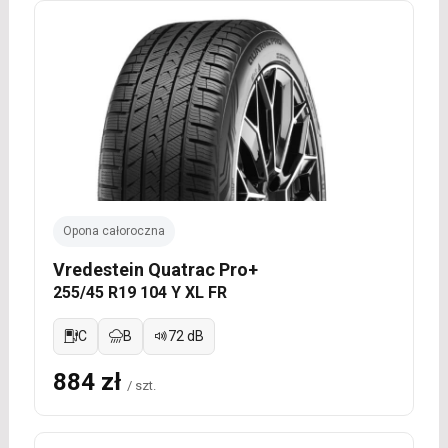
Opona całoroczna
Vredestein Quatrac Pro+
255/45 R19 104 Y XL FR
C
B
72 dB
884 zł
/ szt.