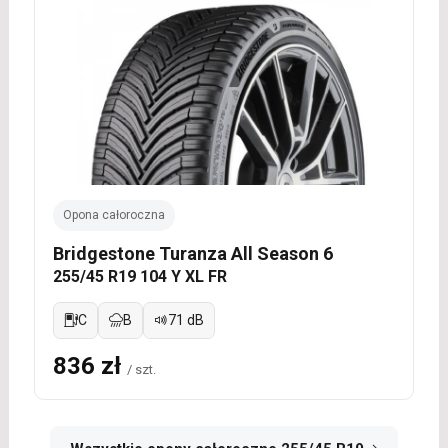
Opona całoroczna
Bridgestone Turanza All Season 6
255/45 R19 104 Y XL FR
C
B
71 dB
836 zł
/ szt.