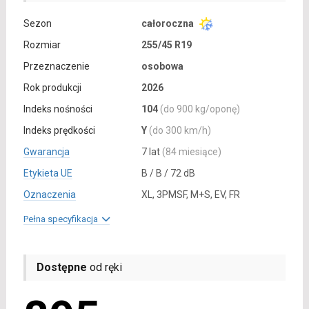
Sezon
całoroczna
Rozmiar
255/45 R19
Przeznaczenie
osobowa
Rok produkcji
2026
Indeks nośności
104
(do 900 kg/oponę)
Indeks prędkości
Y
(do 300 km/h)
Gwarancja
7 lat
(84 miesiące)
Etykieta UE
B / B / 72 dB
Oznaczenia
XL, 3PMSF, M+S, EV, FR
Pełna specyfikacja
Dostępne
od ręki