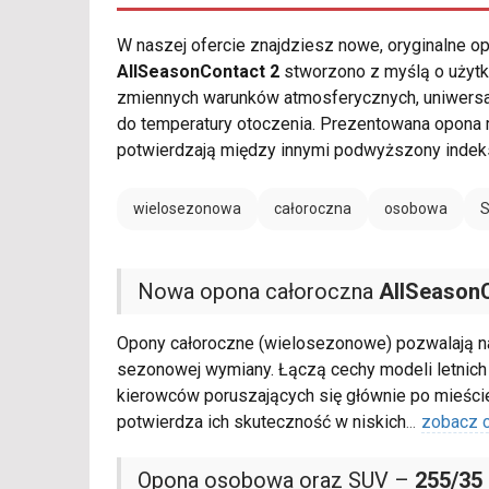
W naszej ofercie znajdziesz nowe, oryginalne 
AllSeasonContact 2
stworzono z myślą o użytk
zmiennych warunków atmosferycznych, uniwersaln
do temperatury otoczenia. Prezentowana opona
potwierdzają między innymi podwyższony indek
wielosezonowa
całoroczna
osobowa
Nowa opona całoroczna
AllSeason
Opony całoroczne (wielosezonowe) pozwalają na
sezonowej wymiany. Łączą cechy modeli letnich
kierowców poruszających się głównie po mieści
potwierdza ich skuteczność w niskich
...
zobacz 
Opona osobowa oraz SUV –
255/35