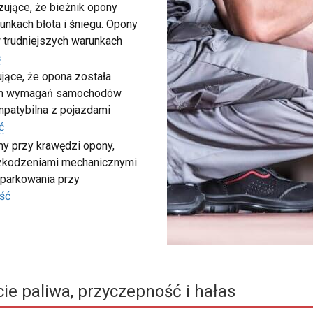
ujące, że bieżnik opony
unkach błota i śniegu. Opony
 trudniejszych warunkach
ć
ujące, że opona została
ych wymagań samochodów
ompatybilna z pojazdami
ć
my przy krawędzi opony,
szkodzeniami mechanicznymi.
 parkowania przy
ść
ie paliwa, przyczepność i hałas