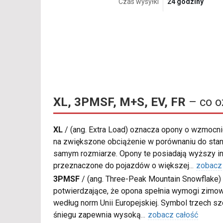
Czas wysyłki
24 godziny
XL, 3PMSF, M+S, EV, FR
– co o
XL
/
(ang. Extra Load) oznacza opony o wzmocnio
na zwiększone obciążenie w porównaniu do sta
samym rozmiarze. Opony te posiadają wyższy in
przeznaczone do pojazdów o większej
...
zobacz
3PMSF
/
(ang. Three-Peak Mountain Snowflake) 
potwierdzające, że opona spełnia wymogi zimow
według norm Unii Europejskiej. Symbol trzech s
śniegu zapewnia wysoką
...
zobacz całość