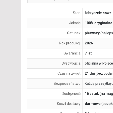
Stan
fabrycznie
nowe
Jakość
100% oryginalne
Gatunek
pierwszy
(najlep
Rok produkcji
2026
Gwarancja
7 lat
Dystrybucja
oficjalna w Polsce
Czas na zwrot
21 dni
(bez podan
Bezpieczeństwo
Każdą przesyłkę 
Dostępność
16 sztuk
(na mag
Koszt dostawy
darmowa
(bezpł