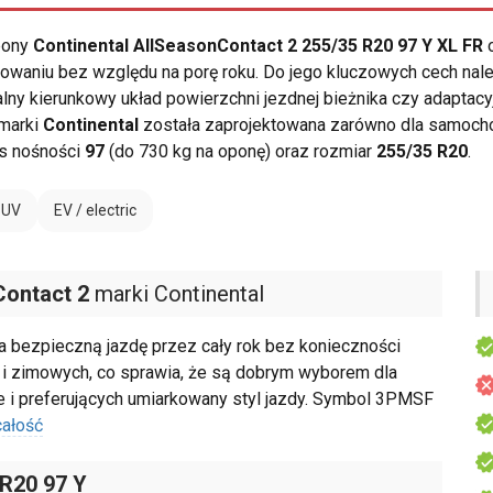
opony
Continental AllSeasonContact 2 255/35 R20 97 Y XL FR
o
owaniu bez względu na porę roku. Do jego kluczowych cech na
y kierunkowy układ powierzchni jezdnej bieżnika czy adaptacyj
 marki
Continental
została zaprojektowana zarówno dla samocho
s nośności
97
(do 730 kg na oponę) oraz rozmiar
255/35 R20
.
SUV
EV / electric
Contact 2
marki Continental
 bezpieczną jazdę przez cały rok bez konieczności
 i zimowych, co sprawia, że są dobrym wyborem dla
e i preferujących umiarkowany styl jazdy. Symbol 3PMSF
całość
 R20 97 Y