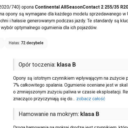
 2020/740) opona
Continental AllSeasonContact 2 255/35 R20
ty na opony są wymagane dla każdego modelu sprzedawanego w Uni
zchni i hałasie generowanym podczas jazdy. Te standardy są klu
wybór optymalnego ogumienia dla ich pojazdów.
B
Hałas:
72 decybele
Opór toczenia:
klasa B
Opony są istotnym czynnikiem wpływającym na zużycie
7% całkowitego spalania. Ogumienie oceniane jest w skali
o zmniejszonym zużyciu paliwa w czasie eksploatacji. Red
znacząco przyczyniają się do
...
zobacz całość
Hamowanie na mokrym:
klasa B
Droga hamowania na mokrej drodze jest czynnikiem, któr