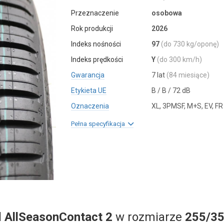
Przeznaczenie
osobowa
Rok produkcji
2026
Indeks nośności
97
(do 730 kg/oponę)
Indeks prędkości
Y
(do 300 km/h)
Gwarancja
7 lat
(84 miesiące)
Etykieta UE
B / B / 72 dB
Oznaczenia
XL, 3PMSF, M+S, EV, FR
Pełna specyfikacja
l
AllSeasonContact 2
w rozmiarze
255/35