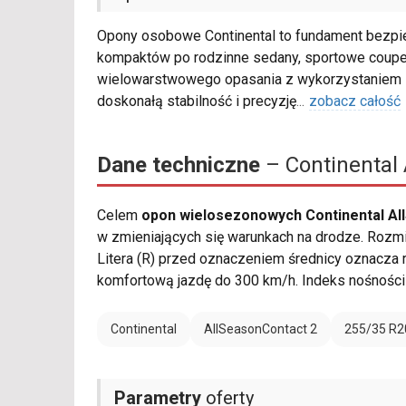
Opony osobowe Continental to fundament bezpie
kompaktów po rodzinne sedany, sportowe coupe 
wielowarstwowego opasania z wykorzystaniem s
doskonałą stabilność i precyzję
...
zobacz całość
Dane techniczne
– Continental 
Celem
opon wielosezonowych Continental Al
w zmieniających się warunkach na drodze. Rozmi
Litera (R) przed oznaczeniem średnicy oznacza r
komfortową jazdę do 300 km/h. Indeks nośnośc
Continental
AllSeasonContact 2
255/35 R2
Parametry
oferty