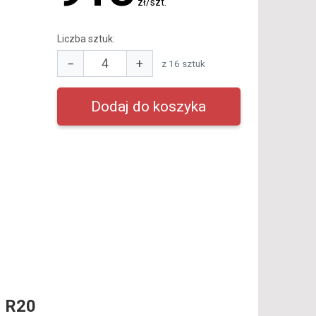
zł/szt.
Liczba sztuk:
−
+
z 16 sztuk
 R20