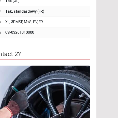
e
Tak
(XL)
y
Tak, standardowy
(FR)
a
XL, 3PMSF, M+S, EV, FR
u
C8-03201010000
tact 2?