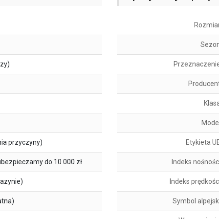
Rozmia
Sezo
szy)
Przeznaczeni
Producen
Klas
Mode
ia przyczyny)
Etykieta U
ubezpieczamy do 10 000 zł
Indeks nośnośc
azynie)
Indeks prędkośc
atna)
Symbol alpejsk