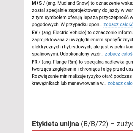
M+S
/
(ang. Mud and Snow) to oznaczenie wskaz
został specjalnie zaprojektowany do jazdy w war
z tym symbolem oferują lepszą przyczepność w
pogodowych. W przypadku opon
...
zobacz całoś
EV
/
(ang. Electric Vehicle) to oznaczenie inform
zaprojektowana z uwzględnieniem specyficzn
elektrycznych i hybrydowych, ale jest w pełni k
spalinowymi. Udoskonalony wzór
...
zobacz całoś
FR
/
(ang. Flange Rim) to specjalna nadlewka gu
tworząca zagłębienie i chroniąca felgę przed u
Rozwiązanie minimalizuje ryzyko otarć podczas
krawężnikach lub manewrowania w
...
zobacz cało
Etykieta unijna
(B/B/72) – zużyc