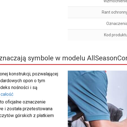
Wzmocnieni
Rant ochronn
Oznaczeni
Kod produkt
znaczają symbole w modelu AllSeasonCon
nej konstrukcji, pozwalającej
ndardowych opon o tym
deks nośności i są
 całość
to oficjalne oznaczenie
e i została przetestowana
zczytów górskich z płatkiem