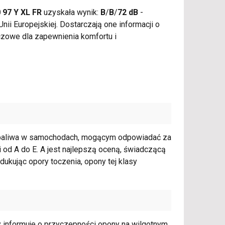
 97 Y XL FR
uzyskała wynik:
B
/
B
/
72 dB
-
i Europejskiej. Dostarczają one informacji o
czowe dla zapewnienia komfortu i
 paliwa w samochodach, mogącym odpowiadać za
 od A do E. A jest najlepszą oceną, świadczącą
ukując opory toczenia, opony tej klasy
y informuje o przyczepności opony na wilgotnym