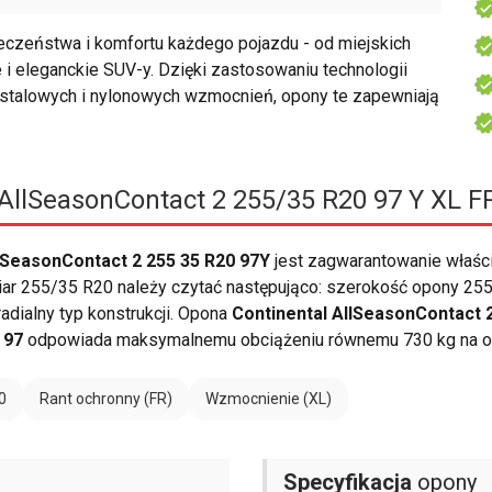
czeństwa i komfortu każdego pojazdu - od miejskich
i eleganckie SUV-y. Dzięki zastosowaniu technologii
talowych i nylonowych wzmocnień, opony te zapewniają
AllSeasonContact 2 255/35 R20 97 Y XL F
lSeasonContact 2 255 35 R20 97Y
jest zagwarantowanie właś
ar 255/35 R20 należy czytać następująco: szerokość opony 255 m
adialny typ konstrukcji. Opona
Continental AllSeasonContact 
i
97
odpowiada maksymalnemu obciążeniu równemu 730 kg na o
0
Rant ochronny (FR)
Wzmocnienie (XL)
Specyfikacja
opony