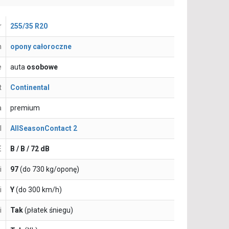
r
255/35 R20
n
opony całoroczne
e
auta
osobowe
t
Continental
a
premium
l
AllSeasonContact 2
E
B / B / 72 dB
i
97
(do 730 kg/oponę)
i
Y
(do 300 km/h)
i
Tak
(płatek śniegu)