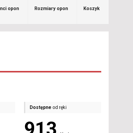
nci opon
Rozmiary opon
Koszyk
Dostępne
od ręki
913