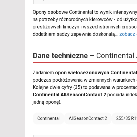
Opony osobowe Continental to wynik intensywny
na potrzeby różnorodnych kierowców - od użytk
prestiżowych limuzyn i wszechstronnych cros
dodatkiem sadzy zapewnia doskonałą
...
zobacz 
Dane techniczne
– Continental 
Zadaniem
opon wielosezonowych Continental
podczas podróżowania w zmiennych warunkach dr
Kolejne dwie cyfry (35) to podawana w procenta
Continental AllSeasonContact 2
posiada inde
jedną oponę).
Continental
AllSeasonContact 2
255/35 R1