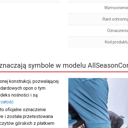
Wzmocnieni
Rant ochronn
Oznaczeni
Kod produkt
znaczają symbole w modelu AllSeasonCon
nej konstrukcji, pozwalającej
ndardowych opon o tym
deks nośności i są
 całość
to oficjalne oznaczenie
e i została przetestowana
zczytów górskich z płatkiem