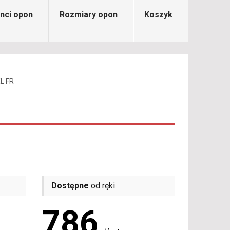
nci opon
Rozmiary opon
Koszyk
L FR
Dostępne
od ręki
786