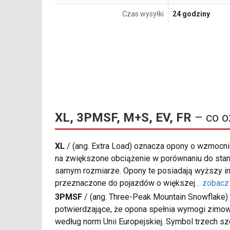
Czas wysyłki
24 godziny
XL, 3PMSF, M+S, EV, FR
– co o
XL
/
(ang. Extra Load) oznacza opony o wzmocnio
na zwiększone obciążenie w porównaniu do sta
samym rozmiarze. Opony te posiadają wyższy in
przeznaczone do pojazdów o większej
...
zobacz
3PMSF
/
(ang. Three-Peak Mountain Snowflake) 
potwierdzające, że opona spełnia wymogi zimow
według norm Unii Europejskiej. Symbol trzech s