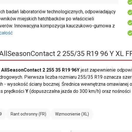
ch badań laboratoriów technologicznych, odpowiadający
owników miejskich hatchbacków po właścicieli
soverów. Innowacyjna kompozycja kauczukowo-gumowa z
całość
AllSeasonContact 2 255/35 R19 96 Y XL F
 AllSeasonContact 2 255 35 R19 96Y
jest zapewnienie odpow
ogowych. Pierwsza liczba rozmiaru 255/35 R19 oznacza szerok
ch - wysokość ściany bocznej. Średnica wewnętrzna omawianej o
ks prędkości
Y
(dopuszczalna jazda do 300 km/h) oraz nośności
9
Rant ochronny (FR)
Wzmocnienie (XL)