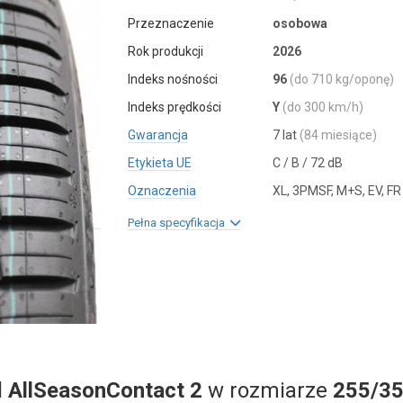
Przeznaczenie
osobowa
Rok produkcji
2026
Indeks nośności
96
(do 710 kg/oponę)
Indeks prędkości
Y
(do 300 km/h)
Gwarancja
7 lat
(84 miesiące)
Etykieta UE
C / B / 72 dB
Oznaczenia
XL, 3PMSF, M+S, EV, FR
Pełna specyfikacja
l
AllSeasonContact 2
w rozmiarze
255/35