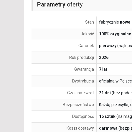
Parametry
oferty
Stan
fabrycznie
nowe
Jakość
100% oryginalne
Gatunek
pierwszy
(najlep
Rok produkcji
2026
Gwarancja
7 lat
Dystrybucja
oficjalna w Polsce
Czas na zwrot
21 dni
(bez podan
Bezpieczeństwo
Każdą przesyłkę 
Dostępność
16 sztuk
(na mag
Koszt dostawy
darmowa
(bezpł