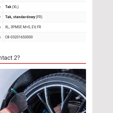
e
Tak
(XL)
y
Tak, standardowy
(FR)
a
XL, 3PMSF, M+S, EV, FR
u
C8-03201650000
tact 2?