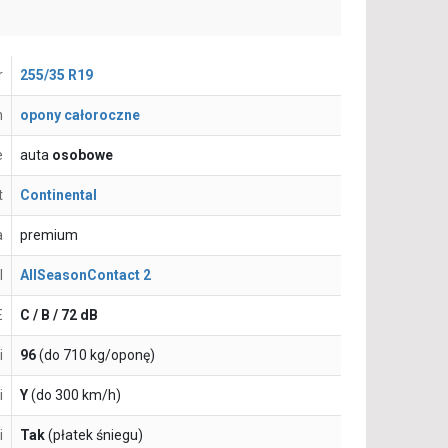
r
255/35 R19
n
opony całoroczne
e
auta
osobowe
t
Continental
a
premium
l
AllSeasonContact 2
E
C / B / 72 dB
i
96
(do 710 kg/oponę)
i
Y
(do 300 km/h)
i
Tak
(płatek śniegu)