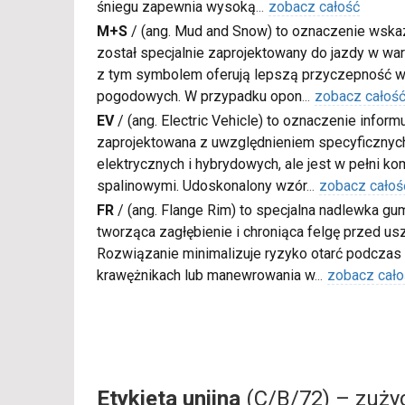
śniegu zapewnia wysoką
...
zobacz całość
M+S
/
(ang. Mud and Snow) to oznaczenie wskaz
został specjalnie zaprojektowany do jazdy w war
z tym symbolem oferują lepszą przyczepność w
pogodowych. W przypadku opon
...
zobacz całoś
EV
/
(ang. Electric Vehicle) to oznaczenie inform
zaprojektowana z uwzględnieniem specyficzn
elektrycznych i hybrydowych, ale jest w pełni k
spalinowymi. Udoskonalony wzór
...
zobacz całoś
FR
/
(ang. Flange Rim) to specjalna nadlewka gu
tworząca zagłębienie i chroniąca felgę przed u
Rozwiązanie minimalizuje ryzyko otarć podczas
krawężnikach lub manewrowania w
...
zobacz cało
Etykieta unijna
(C/B/72) – zużyc