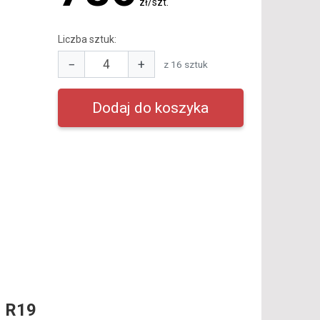
zł/szt.
Liczba sztuk:
−
+
z 16 sztuk
 R19