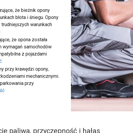
ujące, że bieżnik opony
unkach błota i śniegu. Opony
 trudniejszych warunkach
ć
ujące, że opona została
ych wymagań samochodów
ompatybilna z pojazdami
ć
my przy krawędzi opony,
szkodzeniami mechanicznymi.
 parkowania przy
ść
ie paliwa, przyczepność i hałas