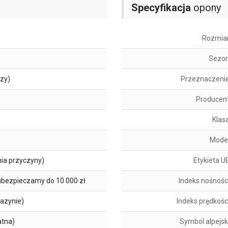
Specyfikacja
opony
Rozmia
Sezo
szy)
Przeznaczeni
Producen
Klas
Mode
ia przyczyny)
Etykieta U
ubezpieczamy do 10 000 zł
Indeks nośnośc
azynie)
Indeks prędkośc
atna)
Symbol alpejsk