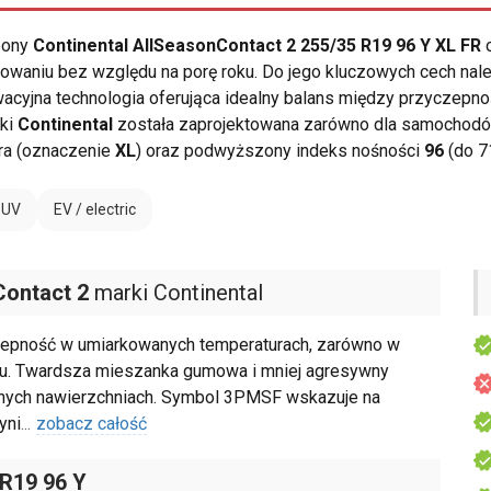
opony
Continental AllSeasonContact 2 255/35 R19 96 Y XL FR
o
owaniu bez względu na porę roku. Do jego kluczowych cech nal
wacyjna technologia oferująca idealny balans między przyczep
rki
Continental
została zaprojektowana zarówno dla samochodów
ra (oznaczenie
XL
) oraz podwyższony indeks nośności
96
(do 7
SUV
EV / electric
Contact 2
marki Continental
epność w umiarkowanych temperaturach, zarówno w
roku. Twardsza mieszanka gumowa i mniej agresywny
óżnych nawierzchniach. Symbol 3PMSF wskazuje na
yni
...
zobacz całość
 R19 96 Y