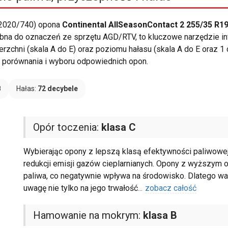
 2020/740) opona
Continental AllSeasonContact 2 255/35 R19
dobna do oznaczeń ze sprzętu AGD/RTV, to kluczowe narzędzie i
rzchni (skala A do E) oraz poziomu hałasu (skala A do E oraz 
ać porównania i wyboru odpowiednich opon.
B
Hałas:
72 decybele
Opór toczenia:
klasa C
Wybierając opony z lepszą klasą efektywności paliwowej
redukcji emisji gazów cieplarnianych. Opony z wyższym 
paliwa, co negatywnie wpływa na środowisko. Dlatego wa
uwagę nie tylko na jego trwałość
...
zobacz całość
Hamowanie na mokrym:
klasa B