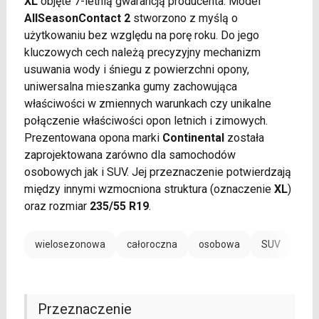
XL
objęte 7-letnią gwarancją producenta. Model
AllSeasonContact 2
stworzono z myślą o
użytkowaniu bez względu na porę roku. Do jego
kluczowych cech należą precyzyjny mechanizm
usuwania wody i śniegu z powierzchni opony,
uniwersalna mieszanka gumy zachowująca
właściwości w zmiennych warunkach czy unikalne
połączenie właściwości opon letnich i zimowych.
Prezentowana opona marki
Continental
została
zaprojektowana zarówno dla samochodów
osobowych jak i SUV. Jej przeznaczenie potwierdzają
między innymi wzmocniona struktura (oznaczenie
XL
)
oraz rozmiar
235/55 R19
.
wielosezonowa
całoroczna
osobowa
SUV
EV /
Przeznaczenie