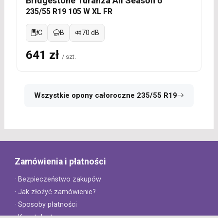
Bridgestone Turanza All Season 6
235/55 R19 105 W XL FR
C
B
70 dB
641 zł
/ szt.
Wszystkie opony całoroczne 235/55 R19
Zamówienia i płatności
· Bezpieczeństwo zakupów
· Jak złożyć zamówienie?
· Sposoby płatności
· Koszt dostawy