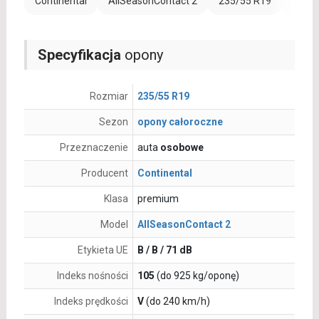
Continental
AllSeasonContact 2
235/55 R19
Wzmoc
Specyfikacja
opony
Rozmiar
235/55 R19
Sezon
opony całoroczne
Przeznaczenie
auta
osobowe
Producent
Continental
Klasa
premium
Model
AllSeasonContact 2
Etykieta UE
B / B / 71 dB
Indeks nośności
105
(do 925 kg/oponę)
Indeks prędkości
V
(do 240 km/h)