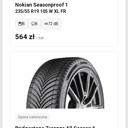
Nokian Seasonproof 1
235/55 R19 105 W XL FR
B
B
72 dB
564 zł
/ szt.
Opona całoroczna