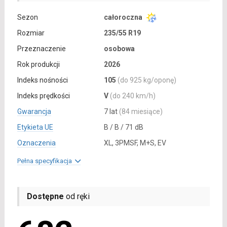
Sezon
całoroczna
Rozmiar
235/55 R19
Przeznaczenie
osobowa
Rok produkcji
2026
Indeks nośności
105
(do 925 kg/oponę)
Indeks prędkości
V
(do 240 km/h)
Gwarancja
7 lat
(84 miesiące)
Etykieta UE
B / B / 71 dB
Oznaczenia
XL, 3PMSF, M+S, EV
Pełna specyfikacja
Dostępne
od ręki