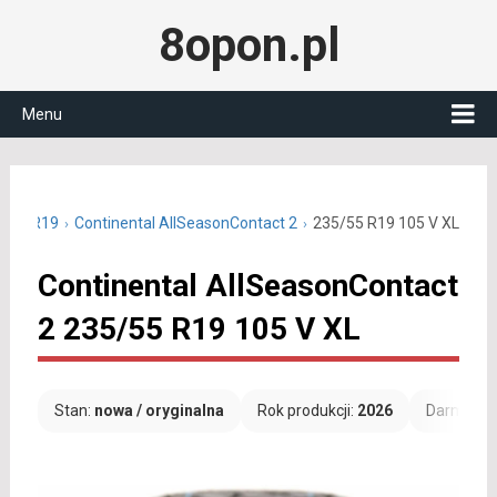
8opon.pl
Menu
5/55 R19
Continental AllSeasonContact 2
235/55 R19 105 V XL
Continental AllSeasonContact
2 235/55 R19 105 V XL
Stan:
nowa / oryginalna
Rok produkcji:
2026
Darmowa 