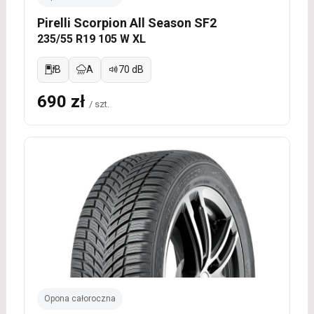
Pirelli Scorpion All Season SF2
235/55 R19 105 W XL
B
A
70 dB
690 zł
/ szt.
Opona całoroczna