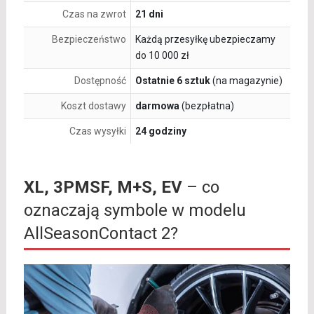
Czas na zwrot
21 dni
Bezpieczeństwo
Każdą przesyłkę ubezpieczamy
do 10 000 zł
Dostępność
Ostatnie 6 sztuk
(na magazynie)
Koszt dostawy
darmowa
(bezpłatna)
Czas wysyłki
24 godziny
XL, 3PMSF, M+S, EV
– co
oznaczają symbole w modelu
AllSeasonContact 2?