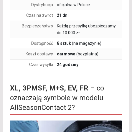
Dystrybucja
oficjalna w Polsce
Czas na zwrot
21 dni
Bezpieczeństwo
Każdą przesyłkę ubezpieczamy
do 10 000 zł
Dostępność
8 sztuk
(na magazynie)
Koszt dostawy
darmowa
(bezpłatna)
Czas wysyłki
24 godziny
XL, 3PMSF, M+S, EV, FR
– co
oznaczają symbole w modelu
AllSeasonContact 2?