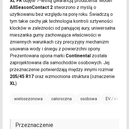
XL FR
objęte 7-letnią gwarancją producenta. Model
AllSeasonContact 2
stworzono z myślą o
użytkowaniu bez względu na porę roku. Świadczą o
tym takie cechy jak technologia kontroli sztywności
klocków w zależności od panującej aury, uniwersalna
mieszanka gumy zachowująca właściwości w
zmiennych warunkach czy precyzyjny mechanizm
usuwania wody i śniegu z powierzchni opony.
Prezentowana opona marki
Continental
została
zaprojektowana dla samochodów osobowych. Jej
przeznaczenie potwierdzają między innymi rozmiar
205/45 R17
oraz wzmocniona struktura (oznaczenie
XL
).
wielosezonowa
całoroczna
osobowa
EV / electric
Przeznaczenie