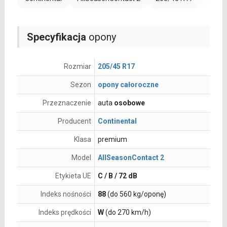
Specyfikacja
opony
Rozmiar
205/45 R17
Sezon
opony całoroczne
Przeznaczenie
auta
osobowe
Producent
Continental
Klasa
premium
Model
AllSeasonContact 2
Etykieta UE
C / B / 72 dB
Indeks nośności
88
(do 560 kg/oponę)
Indeks prędkości
W
(do 270 km/h)