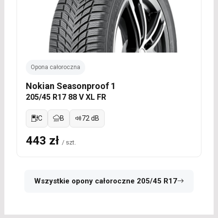
Opona całoroczna
Nokian Seasonproof 1
205/45 R17 88 V XL FR
C
B
72 dB
443 zł
/ szt.
Wszystkie opony całoroczne 205/45 R17