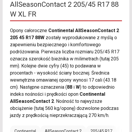
AllSeasonContact 2 205/45 R17 88
W XL FR
Opony całoroczne
Continental AllSeasonContact 2
205 45 R17 88W
zostały wyprodukowane z myślą o
zapewnieniu bezpiecznego i komfortowego
podróżowania. Pierwsza liczba rozmiaru 205/45 R17
oznacza szerokość bieżnika w milimetrach (tutaj 205
mm). Kolejne dwie cyfry (45) to podawana w
procentach - wysokość ściany bocznej. Średnica
wewnętrzna omawianej opony wynosi 17 cali (43.18
cm). Następne oznaczenia (
88
i
W
) to odpowiednio
indeks nośności i prędkości opon
Continental
AllSeasonContact 2
. Nośność to najwyższe
obciążenie (tutaj 560 kg/oponę) dozwolone podczas
jazdy z prędkością nieprzekraczającą 270 km/h.
Continental
AllSeasonContact 2
205/45 R17
Rant 