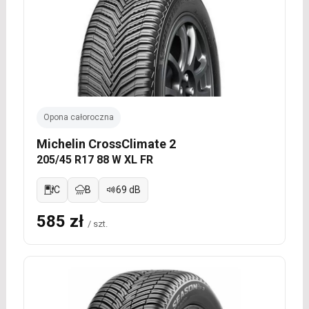
Opona całoroczna
Michelin CrossClimate 2
205/45 R17 88 W XL FR
C
B
69 dB
585 zł
/ szt.