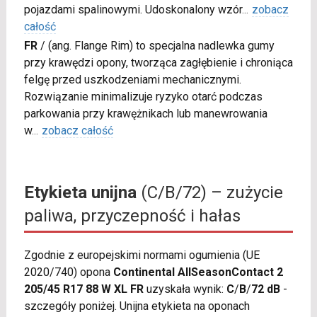
pojazdami spalinowymi. Udoskonalony wzór
...
zobacz
całość
FR
/
(ang. Flange Rim) to specjalna nadlewka gumy
przy krawędzi opony, tworząca zagłębienie i chroniąca
felgę przed uszkodzeniami mechanicznymi.
Rozwiązanie minimalizuje ryzyko otarć podczas
parkowania przy krawężnikach lub manewrowania
w
...
zobacz całość
Etykieta unijna
(C/B/72) – zużycie
paliwa, przyczepność i hałas
Zgodnie z europejskimi normami ogumienia (UE
2020/740) opona
Continental AllSeasonContact 2
205/45 R17 88 W XL FR
uzyskała wynik:
C
/
B
/
72 dB
-
szczegóły poniżej. Unijna etykieta na oponach