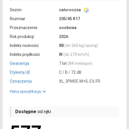
Sezon
całoroczna
Rozmiar
205/45 R17
Przeznaczenie
osobowa
Rok produkcji
2026
Indeks nośności
88
(do 560 kg/oponę)
Indeks prędkości
W
(do 270 km/h)
Gwarancja
7 lat
(84 miesiące)
Etykieta UE
C / B / 72 dB
Oznaczenia
XL, 3PMSF, M+S, EV, FR
Pełna specyfikacja
Dostępne
od ręki