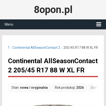
8opon.pl
Menu
45 R17
Continental AllSeasonContact 2
205/45 R17 88 W XL FR
Continental AllSeasonContact
2 205/45 R17 88 W XL FR
Stan:
nowa / oryginalna
Rok produkcji:
2026
Darmowa 