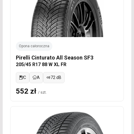
Opona całoroczna
Pirelli Cinturato All Season SF3
205/45 R17 88 W XL FR
C
A
72 dB
552 zł
/ szt.