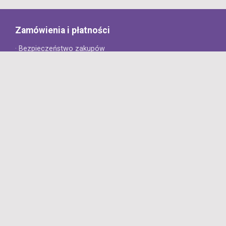
Zamówienia i płatności
· Bezpieczeństwo zakupów
· Jak złożyć zamówienie?
· Sposoby płatności
· Koszt dostawy
· Czas dostawy
Obsługa klienta
· Zwroty
· Reklamacje
· Najczęściej zadawane pytania
· Gwarancja na opony
· Kontakt