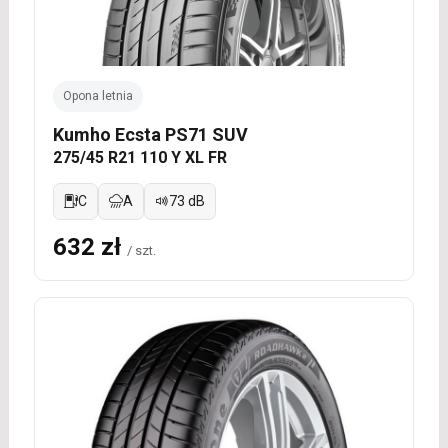
Opona letnia
Kumho Ecsta PS71 SUV
275/45 R21 110 Y XL FR
C
A
73 dB
632 zł
/ szt.