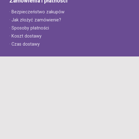
Zamówienia i płatności
· Bezpieczeństwo zakupów
· Jak złożyć zamówienie?
· Sposoby płatności
· Koszt dostawy
· Czas dostawy
Obsługa klienta
· Zwroty
· Reklamacje
· Najczęściej zadawane pytania
· Gwarancja na opony
· Kontakt
8opon.pl
· O firmie