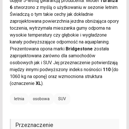
objęte 5-letnią gwarancją producenta. Model
Turanza
6
stworzono z myślą o użytkowaniu w sezonie letnim.
Świadczą o tym takie cechy jak dokładnie
zaprojektowana powierzchnia jezdna obniżająca opory
toczenia, wytrzymała mieszanka gumy odporna na
wysokie temperatury czy głębokie i wygładzone
kanały podwyższające odporność na aquaplaning.
Prezentowana opona marki
Bridgestone
została
zaprojektowana zarówno dla samochodów
osobowych jak i SUV. Jej przeznaczenie potwierdzają
między innymi podwyższony indeks nośności
110
(do
1060 kg na oponę) oraz wzmocniona struktura
(oznaczenie
XL
).
letnia
osobowa
SUV
Przeznaczenie