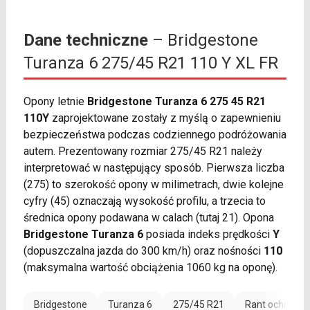
Dane techniczne
– Bridgestone
Turanza 6 275/45 R21 110 Y XL FR
Opony letnie
Bridgestone Turanza 6 275 45 R21
110Y
zaprojektowane zostały z myślą o zapewnieniu
bezpieczeństwa podczas codziennego podróżowania
autem. Prezentowany rozmiar 275/45 R21 należy
interpretować w następujący sposób. Pierwsza liczba
(275) to szerokość opony w milimetrach, dwie kolejne
cyfry (45) oznaczają wysokość profilu, a trzecia to
średnica opony podawana w calach (tutaj 21). Opona
Bridgestone Turanza 6
posiada indeks prędkości
Y
(dopuszczalna jazda do 300 km/h) oraz nośności
110
(maksymalna wartość obciążenia 1060 kg na oponę).
Bridgestone
Turanza 6
275/45 R21
Rant ochronny