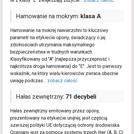
te z klasy "E" zwiększają zużycie
...
zobacz całość
Hamowanie na mokrym:
klasa A
Hamowanie na mokrej nawierzchni to kluczowy
parametr na etykiecie opony, świadczący o jej
zdolnościach utrzymania maksymalnego
bezpieczeństwa w trudnych warunkach.
Klasyfikowany od "A" (najlepsza przyczepność i
najkrótsza droga hamowania) do "E". Jest to pierwszy
wskaźnik, na który wielu kierowców zwraca obecnie
uwagę podczas
...
zobacz całość
Hałas zewnętrzny:
71 decybeli
Hałas zewnętrzny emitowany przez opony,
prezentowany na etykiecie unijnej, jest częścią
szerszej polityki UE dotyczącej ochrony środowiska.
Oceniany jest za pomocą systemu trzech liter (A, B, C)