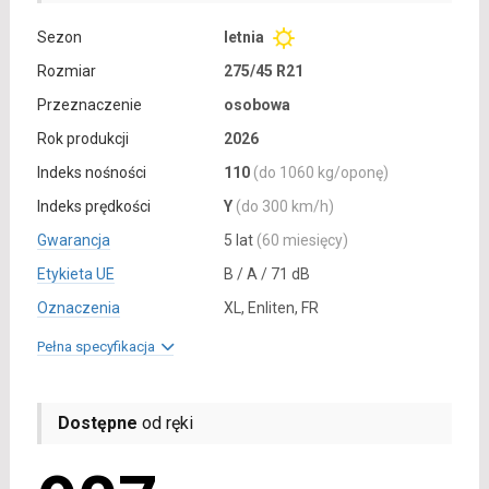
Sezon
letnia
Rozmiar
275/45 R21
Przeznaczenie
osobowa
Rok produkcji
2026
Indeks nośności
110
(do 1060 kg/oponę)
Indeks prędkości
Y
(do 300 km/h)
Gwarancja
5 lat
(60 miesięcy)
Etykieta UE
B / A / 71 dB
Oznaczenia
XL, Enliten, FR
Pełna specyfikacja
Dostępne
od ręki