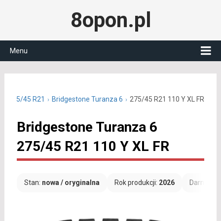
8opon.pl
Menu
nie 275/45 R21
Bridgestone Turanza 6
275/45 R21 110 Y XL FR
Bridgestone Turanza 6
275/45 R21 110 Y XL FR
Stan:
nowa / oryginalna
Rok produkcji:
2026
Darmowa 