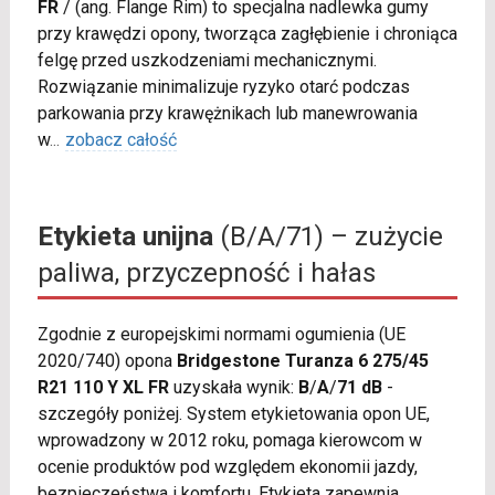
FR
/
(ang. Flange Rim) to specjalna nadlewka gumy
przy krawędzi opony, tworząca zagłębienie i chroniąca
felgę przed uszkodzeniami mechanicznymi.
Rozwiązanie minimalizuje ryzyko otarć podczas
parkowania przy krawężnikach lub manewrowania
w
...
zobacz całość
Etykieta unijna
(B/A/71) – zużycie
paliwa, przyczepność i hałas
Zgodnie z europejskimi normami ogumienia (UE
2020/740) opona
Bridgestone Turanza 6 275/45
R21 110 Y XL FR
uzyskała wynik:
B
/
A
/
71 dB
-
szczegóły poniżej. System etykietowania opon UE,
wprowadzony w 2012 roku, pomaga kierowcom w
ocenie produktów pod względem ekonomii jazdy,
bezpieczeństwa i komfortu. Etykieta zapewnia