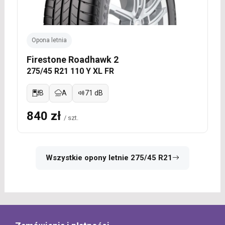
Opona letnia
Firestone Roadhawk 2
275/45 R21 110 Y XL FR
B
A
71 dB
840 zł
/ szt.
Wszystkie opony letnie 275/45 R21