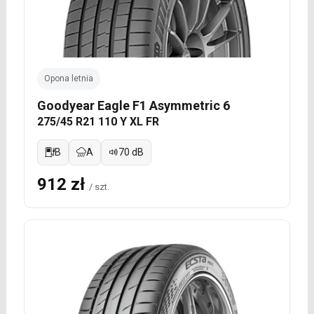
Opona letnia
Goodyear Eagle F1 Asymmetric 6
275/45 R21 110 Y XL FR
B
A
70 dB
912 zł
/ szt.