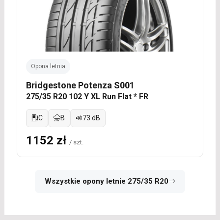
Opona letnia
Bridgestone Potenza S001
275/35 R20 102 Y XL Run Flat * FR
C
B
73 dB
1152 zł
/ szt.
Wszystkie opony letnie 275/35 R20