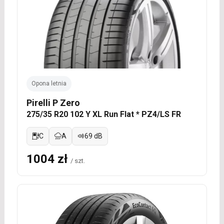
Opona letnia
Pirelli P Zero
275/35 R20 102 Y XL Run Flat * PZ4/LS FR
C
A
69 dB
1004 zł
/ szt.