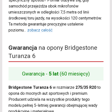
specyficzny sposób? Pomiar odbywa się, gdy
samochód przejeżdża obok mikrofonów
umieszczonych w odległości 7,5 metra od linii
środkowej toru jazdy, na wysokości 120 centymetrów.
Ta metoda gwarantuje precyzyjne ustalenie
poziomu
...
zobacz całość
Gwarancja
na opony Bridgestone
Turanza 6
Gwarancja -
5 lat
(60 miesięcy)
Bridgestone Turanza 6
w rozmiarze
275/35 R20
to
opona do mocnych aut sportowych i premium.
Producent udziela na wszystkie produkty tego
modelu pełnej 5-letniej gwarancji obejmującej wady
produkcyjne i materiałowe.