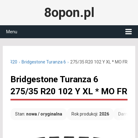
8opon.pl
Menu
75/35 R20
Bridgestone Turanza 6
275/35 R20 102 Y XL * MO FR
Bridgestone Turanza 6
275/35 R20 102 Y XL * MO FR
Stan:
nowa / oryginalna
Rok produkcji:
2026
Darmowa 