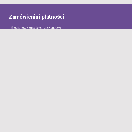
Zamówienia i płatności
· Bezpieczeństwo zakupów
· Jak złożyć zamówienie?
· Sposoby płatności
· Koszt dostawy
· Czas dostawy
Obsługa klienta
· Zwroty
· Reklamacje
· Najczęściej zadawane pytania
· Gwarancja na opony
· Kontakt
8opon.pl