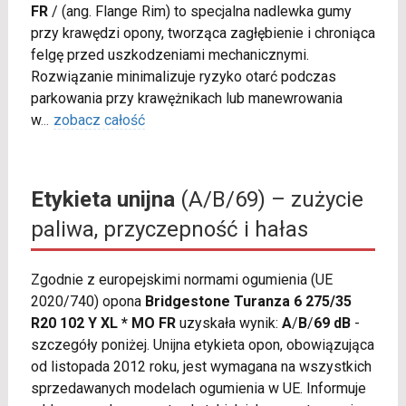
FR
/
(ang. Flange Rim) to specjalna nadlewka gumy
przy krawędzi opony, tworząca zagłębienie i chroniąca
felgę przed uszkodzeniami mechanicznymi.
Rozwiązanie minimalizuje ryzyko otarć podczas
parkowania przy krawężnikach lub manewrowania
w
...
zobacz całość
Etykieta unijna
(A/B/69) – zużycie
paliwa, przyczepność i hałas
Zgodnie z europejskimi normami ogumienia (UE
2020/740) opona
Bridgestone Turanza 6 275/35
R20 102 Y XL * MO FR
uzyskała wynik:
A
/
B
/
69 dB
-
szczegóły poniżej. Unijna etykieta opon, obowiązująca
od listopada 2012 roku, jest wymagana na wszystkich
sprzedawanych modelach ogumienia w UE. Informuje