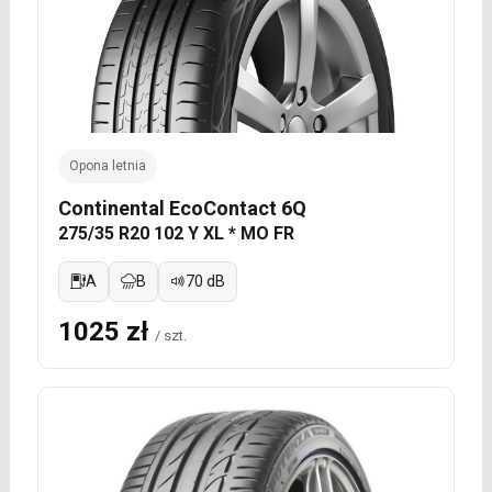
Opona letnia
Continental EcoContact 6Q
275/35 R20 102 Y XL * MO FR
A
B
70 dB
1025 zł
/ szt.