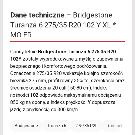
Dane techniczne
– Bridgestone
Turanza 6 275/35 R20 102 Y XL *
MO FR
Opony letnie
Bridgestone Turanza 6 275 35 R20
102Y
zostały wyprodukowane z myślą o zapewnieniu
bezpiecznego i komfortowego podróżowania.
Oznaczenie 275/35 R20 wskazuje kolejno szerokość
bieżnika 275 mm, profil równy 35% tej szerokości oraz
średnicę osadzenia 20 cali ( 50.80 cm). Indeks
nośności
102
odpowiada maksymalnemu obciążeniu
850 kg na oponę, a indeks prędkości
Y
dopuszcza
jazdę z prędkością do 300 km/h.
Bridgestone
Turanza 6
275/35 R20
Rant ochronny