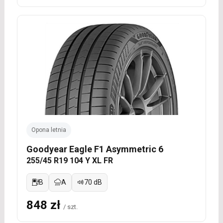
Opona letnia
Goodyear Eagle F1 Asymmetric 6
255/45 R19 104 Y XL FR
B
A
70 dB
848 zł
/ szt.