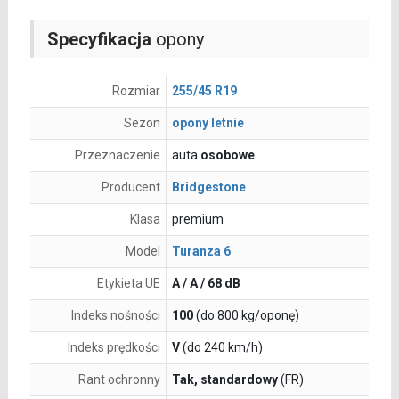
Specyfikacja
opony
Rozmiar
255/45 R19
Sezon
opony letnie
Przeznaczenie
auta
osobowe
Producent
Bridgestone
Klasa
premium
Model
Turanza 6
Etykieta UE
A / A / 68 dB
Indeks nośności
100
(do 800 kg/oponę)
Indeks prędkości
V
(do 240 km/h)
Rant ochronny
Tak, standardowy
(FR)