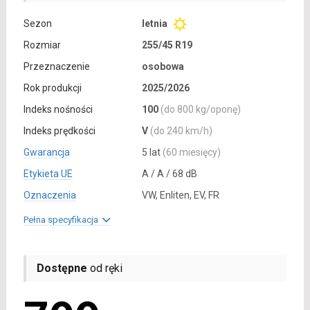
Sezon
letnia
Rozmiar
255/45 R19
Przeznaczenie
osobowa
Rok produkcji
2025/2026
Indeks nośności
100
(do 800 kg/oponę)
Indeks prędkości
V
(do 240 km/h)
Gwarancja
5 lat
(60 miesięcy)
Etykieta UE
A / A / 68 dB
Oznaczenia
VW, Enliten, EV, FR
Pełna specyfikacja
Dostępne
od ręki