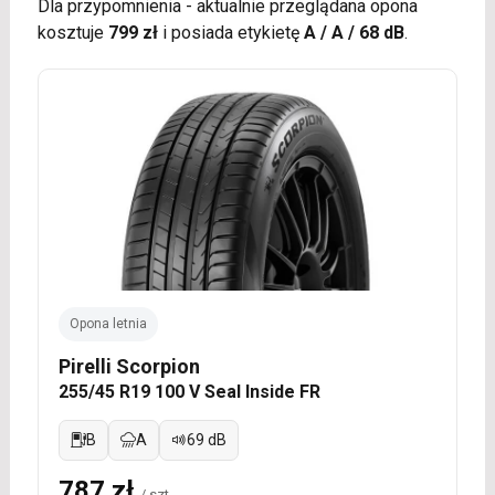
Dla przypomnienia - aktualnie przeglądana opona
kosztuje
799 zł
i posiada etykietę
A / A / 68 dB
.
Opona letnia
Pirelli Scorpion
255/45 R19 100 V Seal Inside FR
B
A
69 dB
787 zł
/ szt.