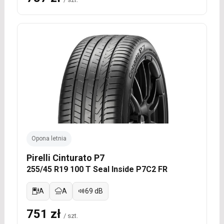
Opona letnia
Pirelli Cinturato P7
255/45 R19 100 T Seal Inside P7C2 FR
A
A
69 dB
751 zł
/ szt.