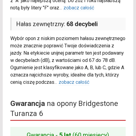
z "A" jako najlepszą oceną. Do 2021 roku najsłabszą
notą były litery "F" oraz
...
zobacz całość
Hałas zewnętrzny:
68 decybeli
Wybór opon z niskim poziomem hałasu zewnętrznego
może znacznie poprawić Twoje doświadczenia z
jazdy. Na etykiecie unijnej parametr ten jest podawany
w decybelach (dB), z wartościami od 67 do 78 dB.
Ogumienie jest klasyfikowane jako A, B, lub C, gdzie A
oznacza najcichsze wyroby, idealne dla tych, którzy
cenią ciszę podczas
...
zobacz całość
Gwarancja
na opony Bridgestone
Turanza 6
Gwarancja -
5 lat
(60 miesięcy)