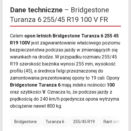
Dane techniczne
– Bridgestone
Turanza 6 255/45 R19 100 V FR
Celem
opon letnich Bridgestone Turanza 6 255 45
R19 100V
jest zagwarantowanie właściwego poziomu
bezpieczeństwa podczas jazdy w zmieniających się
warunkach na drodze. W przypadku rozmiaru 255/45
R19 szerokość bieżnika wynosi 255 mm, wysokość
profilu (45), a średnica felgi przeznaczonej do
zamontowania prezentowanej opony to 19 cali. Opony
Bridgestone Turanza 6
mają indeks nośności
100
oraz szybkości
V
. Oznacza to, że podczas jazdy z
prędkością do 240 km/h pojedyncza opona wytrzyma
obciążenie nawet 800 kg.
Bridgestone
Turanza 6
255/45 R19
Rant ochronny