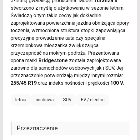
5-letnią gwarancją producenta. Model
Turanza 6
stworzono z myślą o użytkowaniu w sezonie letnim.
Świadczą o tym takie cechy jak dokładnie
zaprojektowana powierzchnia jezdna obniżająca opory
toczenia, wzmocniona struktura stopki zapewniająca
precyzyjne prowadzenie auta czy specjalna
krzemionkowa mieszanka zwiększająca
przyczepność na mokrym podłożu. Prezentowana
opona marki
Bridgestone
została zaprojektowana
zarówno dla samochodów osobowych jak i SUV. Jej
przeznaczenie potwierdzają między innymi rozmiar
255/45 R19
oraz indeks nośności i prędkości
100 V
.
letnia
osobowa
SUV
EV / electric
Przeznaczenie