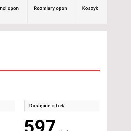
nci opon
Rozmiary opon
Koszyk
Dostępne
od ręki
597