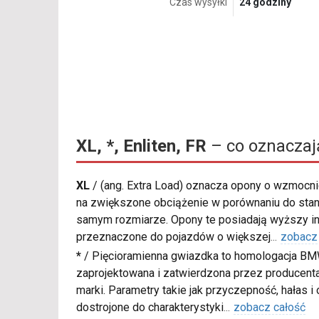
Czas wysyłki
24 godziny
XL, *, Enliten, FR
– co oznaczaj
XL
/
(ang. Extra Load) oznacza opony o wzmocnio
na zwiększone obciążenie w porównaniu do sta
samym rozmiarze. Opony te posiadają wyższy in
przeznaczone do pojazdów o większej
...
zobacz
*
/
Pięcioramienna gwiazdka to homologacja BM
zaprojektowana i zatwierdzona przez producenta
marki. Parametry takie jak przyczepność, hałas i
dostrojone do charakterystyki
...
zobacz całość