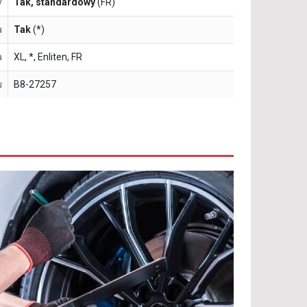
y
Tak, standardowy
(FR)
a
Tak
(*)
a
XL, *, Enliten, FR
u
B8-27257