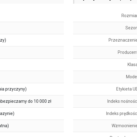
Rozmia
Sezo
szy)
Przeznaczeni
Producen
Klas
Mode
ia przyczyny)
Etykieta U
ubezpieczamy do 10 000 zł
Indeks nośnośc
azynie)
Indeks prędkośc
atna)
Wzmocnieni