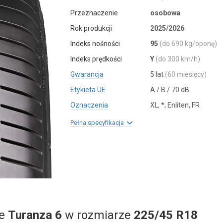
Przeznaczenie
osobowa
Rok produkcji
2025/2026
Indeks nośności
95
(do 690 kg/oponę)
Indeks prędkości
Y
(do 300 km/h)
Gwarancja
5 lat
(60 miesięcy)
Etykieta UE
A / B / 70 dB
Oznaczenia
XL, *, Enliten, FR
Pełna specyfikacja
ne
Turanza 6
w rozmiarze
225/45 R18