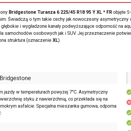
opony
Bridgestone Turanza 6 225/45 R18 95 Y XL * FR
objęte 5
im. Świadczą o tym takie cechy jak nowoczesny asymetryczny w
y głębokie i wygładzone kanały podwyższające odporność na aq
la samochodów osobowych jak i SUV. Jej przeznaczenie potwi
na struktura (oznaczenie
XL
).
Bridgestone
m jazdy w temperaturach powyżej 7°C. Asymetryczny
wierzchnię styku z nawierzchnią, co przekłada się na
i mokrym asfalcie. Specjalna mieszanka gumowa, odporna
ć