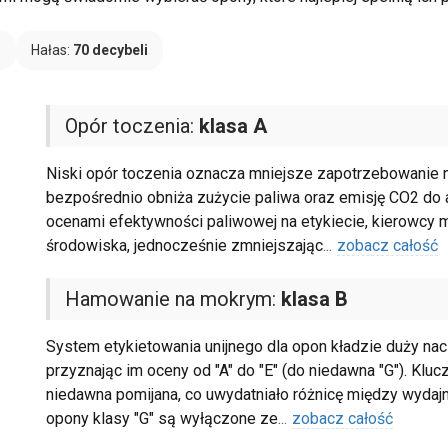
B
Hałas:
70 decybeli
Opór toczenia:
klasa A
Niski opór toczenia oznacza mniejsze zapotrzebowanie n
bezpośrednio obniża zużycie paliwa oraz emisję CO2 do 
ocenami efektywności paliwowej na etykiecie, kierowcy 
środowiska, jednocześnie zmniejszając
...
zobacz całość
Hamowanie na mokrym:
klasa B
System etykietowania unijnego dla opon kładzie duży nac
przyznając im oceny od "A" do "E" (do niedawna "G"). Kluc
niedawna pomijana, co uwydatniało różnicę między wydaj
opony klasy "G" są wyłączone ze
...
zobacz całość