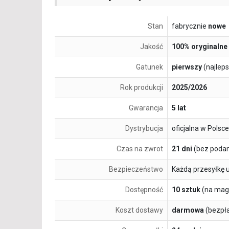
Stan
fabrycznie
nowe
Jakość
100% oryginalne
Gatunek
pierwszy
(najlep
Rok produkcji
2025/2026
Gwarancja
5 lat
Dystrybucja
oficjalna w Polsce
Czas na zwrot
21 dni
(bez podan
Bezpieczeństwo
Każdą przesyłkę 
Dostępność
10 sztuk
(na mag
Koszt dostawy
darmowa
(bezpł