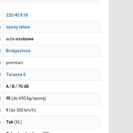
r
225/45 R18
n
opony letnie
e
auta
osobowe
t
Bridgestone
a
premium
l
Turanza 6
E
A / B / 70 dB
i
95
(do 690 kg/oponę)
i
Y
(do 300 km/h)
e
Tak
(XL)