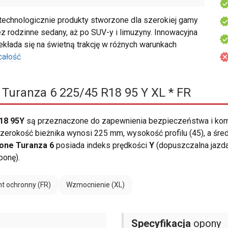
chnologicznie produkty stworzone dla szerokiej gamy
z rodzinne sedany, aż po SUV-y i limuzyny. Innowacyjna
łada się na świetną trakcję w różnych warunkach
całość
Turanza 6 225/45 R18 95 Y XL * FR
R18 95Y
są przeznaczone do zapewnienia bezpieczeństwa i kom
erokość bieżnika wynosi 225 mm, wysokość profilu (45), a śre
one Turanza 6
posiada indeks prędkości
Y
(dopuszczalna jazda
ponę).
t ochronny (FR)
Wzmocnienie (XL)
Specyfikacja
opony