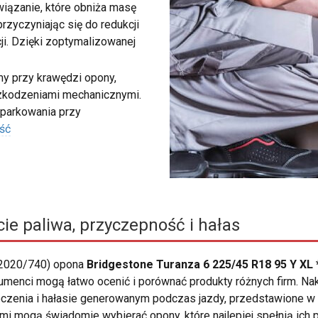
wiązanie, które obniża masę
rzyczyniając się do redukcji
ji. Dzięki zoptymalizowanej
my przy krawędzi opony,
szkodzeniami mechanicznymi.
 parkowania przy
ść
ie paliwa, przyczepność i hałas
 2020/740) opona
Bridgestone Turanza 6 225/45 R18 95 Y XL 
sumenci mogą łatwo ocenić i porównać produkty różnych firm. Nak
oczenia i hałasie generowanym podczas jazdy, przedstawione w 
i mogą świadomie wybierać opony, które najlepiej spełnią ich p