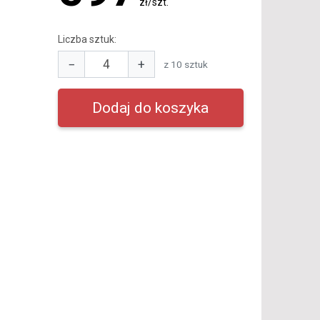
zł/szt.
Liczba sztuk:
−
+
z 10 sztuk