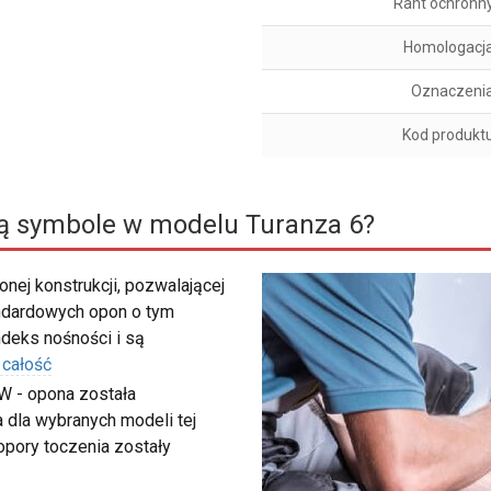
Rant ochronn
Homologacj
Oznaczeni
Kod produkt
ą symbole w modelu Turanza 6?
nej konstrukcji, pozwalającej
ndardowych opon o tym
deks nośności i są
 całość
W - opona została
 dla wybranych modeli tej
 opory toczenia zostały