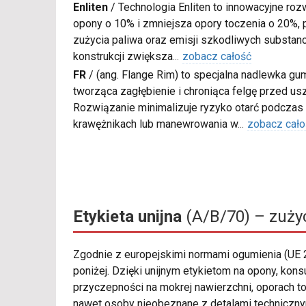
Enliten
/
Technologia Enliten to innowacyjne roz
opony o 10% i zmniejsza opory toczenia o 20%, p
zużycia paliwa oraz emisji szkodliwych substanc
konstrukcji zwiększa
...
zobacz całość
FR
/
(ang. Flange Rim) to specjalna nadlewka gu
tworząca zagłębienie i chroniąca felgę przed u
Rozwiązanie minimalizuje ryzyko otarć podczas
krawężnikach lub manewrowania w
...
zobacz cało
Etykieta unijna
(A/B/70) – zużyc
Zgodnie z europejskimi normami ogumienia (UE
poniżej. Dzięki unijnym etykietom na opony, kon
przyczepności na mokrej nawierzchni, oporach t
nawet osoby nieobeznane z detalami technicznym