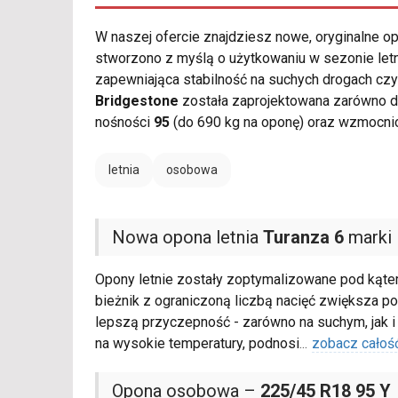
W naszej ofercie znajdziesz nowe, oryginalne 
stworzono z myślą o użytkowaniu w sezonie letn
zapewniająca stabilność na suchych drogach cz
Bridgestone
została zaprojektowana zarówno d
nośności
95
(do 690 kg na oponę) oraz wzmocnio
letnia
osobowa
Nowa opona letnia
Turanza 6
marki 
Opony letnie zostały zoptymalizowane pod kąte
bieżnik z ograniczoną liczbą nacięć zwiększa po
lepszą przyczepność - zarówno na suchym, jak 
na wysokie temperatury, podnosi
...
zobacz całoś
Opona osobowa –
225/45 R18 95 Y