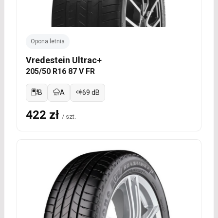
Opona letnia
Vredestein Ultrac+
205/50 R16 87 V FR
B
A
69 dB
422 zł
/ szt.