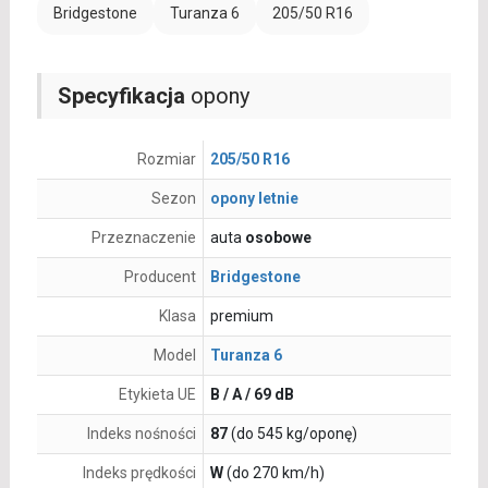
Bridgestone
Turanza 6
205/50 R16
Specyfikacja
opony
Rozmiar
205/50 R16
Sezon
opony letnie
Przeznaczenie
auta
osobowe
Producent
Bridgestone
Klasa
premium
Model
Turanza 6
Etykieta UE
B / A / 69 dB
Indeks nośności
87
(do 545 kg/oponę)
Indeks prędkości
W
(do 270 km/h)