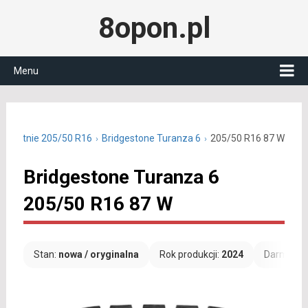
8opon.pl
Menu
ny letnie 205/50 R16
Bridgestone Turanza 6
205/50 R16 87 W
Bridgestone Turanza 6
205/50 R16 87 W
Stan:
nowa / oryginalna
Rok produkcji:
2024
Darmowa 