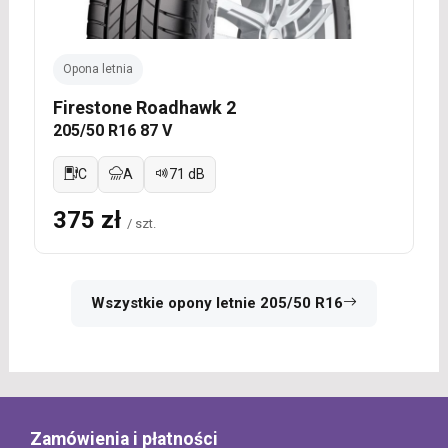
Opona letnia
Firestone Roadhawk 2
205/50 R16 87 V
C
A
71 dB
375 zł
/ szt.
Wszystkie opony letnie 205/50 R16
Zamówienia i płatności