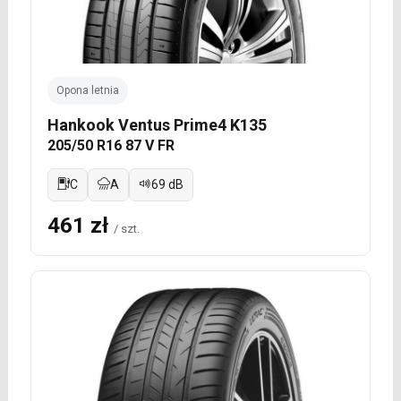
Opona letnia
Hankook Ventus Prime4 K135
205/50 R16 87 V FR
C
A
69 dB
461 zł
/ szt.