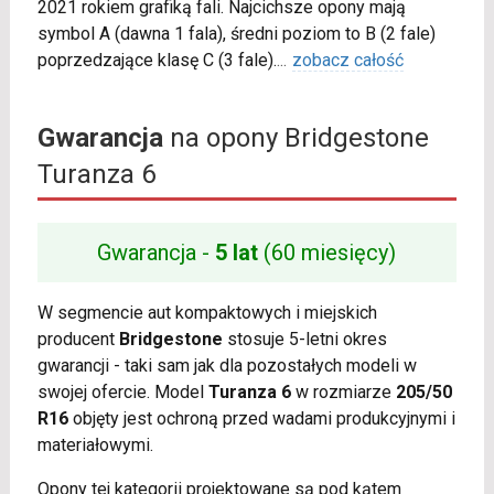
2021 rokiem grafiką fali. Najcichsze opony mają
symbol A (dawna 1 fala), średni poziom to B (2 fale)
poprzedzające klasę C (3 fale).
...
zobacz całość
Gwarancja
na opony Bridgestone
Turanza 6
Gwarancja -
5 lat
(60 miesięcy)
W segmencie aut kompaktowych i miejskich
producent
Bridgestone
stosuje 5-letni okres
gwarancji - taki sam jak dla pozostałych modeli w
swojej ofercie. Model
Turanza 6
w rozmiarze
205/50
R16
objęty jest ochroną przed wadami produkcyjnymi i
materiałowymi.
Opony tej kategorii projektowane są pod kątem