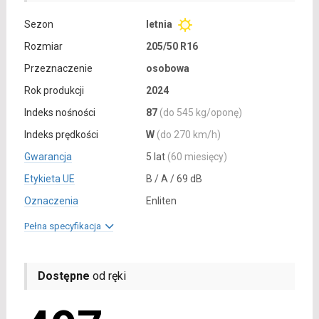
Sezon
letnia
Rozmiar
205/50 R16
Przeznaczenie
osobowa
Rok produkcji
2024
Indeks nośności
87
(do 545 kg/oponę)
Indeks prędkości
W
(do 270 km/h)
Gwarancja
5 lat
(60 miesięcy)
Etykieta UE
B / A / 69 dB
Oznaczenia
Enliten
Pełna specyfikacja
Dostępne
od ręki