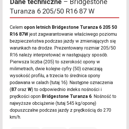
Dane techniczne
– Bridgestone
Turanza 6 205/50 R16 87 W
Celem
opon letnich Bridgestone Turanza 6 205 50
R16 87W
jest zagwarantowanie właściwego poziomu
bezpieczeństwa podczas jazdy w zmieniających się
warunkach na drodze. Prezentowany rozmiar 205/50
R16 należy interpretować w następujący sposób.
Pierwsza liczba (205) to szerokość opony w
milimetrach, dwie kolejne cyfry (50) oznaczają
wysokość profilu, a trzecia to średnica opony
podawana w calach (tutaj 16). Następne oznaczenia
(
87
oraz
W
) to odpowiednio indeks nośności i
prędkości opon
Bridgestone Turanza 6
. Nośność to
najwyższe obciążenie (tutaj 545 kg/oponę)
dopuszczalne podczas jazdy z prędkością do 270
km/h.