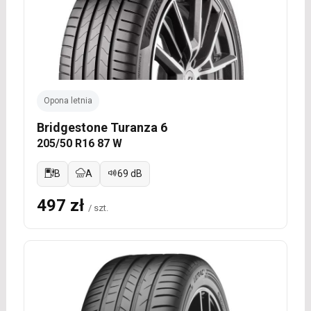
Opona letnia
Bridgestone Turanza 6
205/50 R16 87 W
B
A
69 dB
497 zł
/ szt.