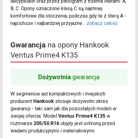
decybelach oraz przez piktogram z trzema literami: A,
B, C. Opony oznaczone klasą C są najmniej
komfortowe dla otoczenia, podczas gdy te z literą A -
najcichsze i najbardziej przyjazne
...
zobacz całość
Gwarancja
na opony Hankook
Ventus Prime4 K135
Dożywotnia
gwarancja
W segmencie aut kompaktowych i miejskich
producent
Hankook
stosuje dożywotni okres
gwarancji - taki sam jak dla pozostałych modeli w
swojej ofercie. Model
Ventus Prime4 K135
w
rozmiarze
205/50 R16
objęty jest ochroną przed
wadami produkcyjnymi i materiałowymi.