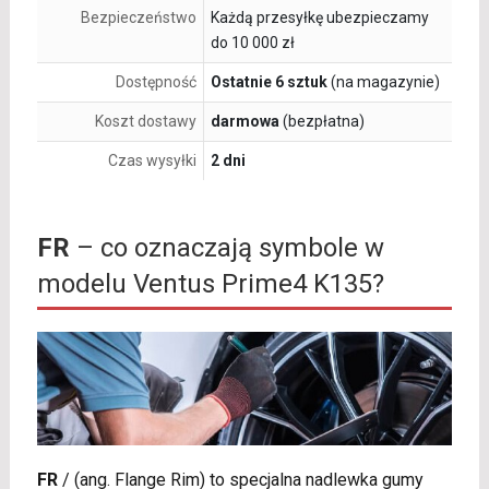
Bezpieczeństwo
Każdą przesyłkę ubezpieczamy
do 10 000 zł
Dostępność
Ostatnie 6 sztuk
(na magazynie)
Koszt dostawy
darmowa
(bezpłatna)
Czas wysyłki
2 dni
FR
– co oznaczają symbole w
modelu Ventus Prime4 K135?
FR
/
(ang. Flange Rim) to specjalna nadlewka gumy