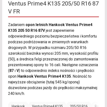
Ventus Prime4 K135 205/50 R16 87
V FR
Zadaniem
opon letnich Hankook Ventus Prime4
K135 205 50 R16 87V
jest zapewnienie
odpowiedniego poziomu bezpieczeństwa i komfortu
podczas podróżowania w zmiennych warunkach
drogowych. W przypadku rozmiaru 205/50 R16
szerokość bieżnika wynosi 205 mm, wysokość profilu
(50), a średnica felgi przeznaczonej do zamontowania
prezentowanej opony to 16 cali. Następne oznaczenia
(
87
i
V
) to odpowiednio indeks nośności i prędkości
opon
Hankook Ventus Prime4 K135
. Nośność to
najwyższe obciążenie (tutaj 545 kg/oponę)
dozwolone podczas jazdy do prędkości maksymalnej
240 km/h.
Hankook
Ventus Prime4 K135
205/50 R16
Rant oc