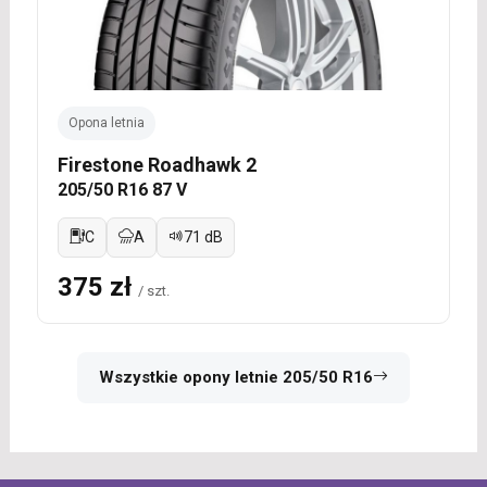
Opona letnia
Firestone Roadhawk 2
205/50 R16 87 V
C
A
71 dB
375 zł
/ szt.
Wszystkie opony letnie 205/50 R16