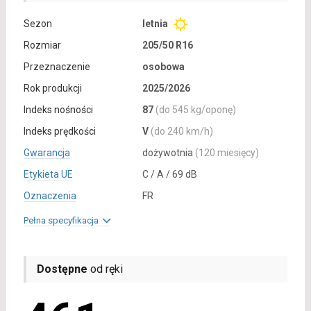
Sezon
letnia
Rozmiar
205/50 R16
Przeznaczenie
osobowa
Rok produkcji
2025/2026
Indeks nośności
87
(do 545 kg/oponę)
Indeks prędkości
V
(do 240 km/h)
Gwarancja
dożywotnia
(120 miesięcy)
Etykieta UE
C / A / 69 dB
Oznaczenia
FR
Pełna specyfikacja
Dostępne
od ręki