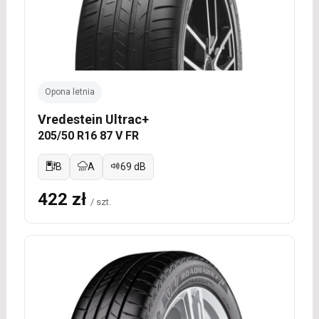
Opona letnia
Vredestein Ultrac+
205/50 R16 87 V FR
B
A
69 dB
422 zł
/ szt.