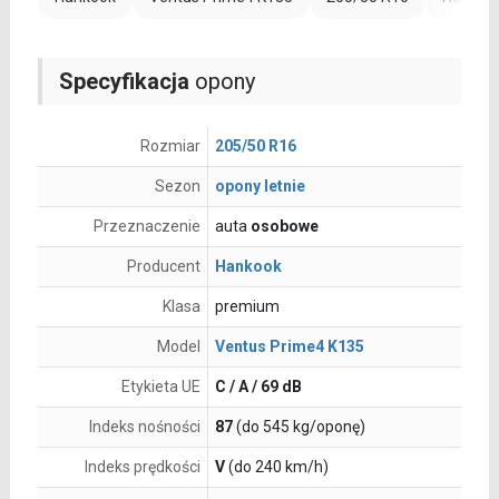
Specyfikacja
opony
Rozmiar
205/50 R16
Sezon
opony letnie
Przeznaczenie
auta
osobowe
Producent
Hankook
Klasa
premium
Model
Ventus Prime4 K135
Etykieta UE
C / A / 69 dB
Indeks nośności
87
(do 545 kg/oponę)
Indeks prędkości
V
(do 240 km/h)