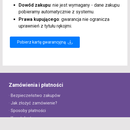
Dowód zakupu
: nie jest wymagany - dane zakupu
pobieramy automatycznie z systemu.
Prawa kupującego
: gwarancja nie ogranicza
uprawnień z tytułu rękojmi.
Pobierz kartę gwarancyjną
Zamówienia i płatności
· Bezpieczeństwo zakupów
· Jak złożyć zamówienie?
· Sposoby płatności
· Koszt dostawy
· Czas dostawy