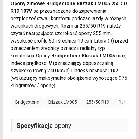
Opony zimowe Bridgestone Blizzak LM005 255 50
R19 107V
są przeznaczone do zapewnienia
bezpieczeństwa i komfortu podczas jazdy w różnych
warunkach drogowych. Rozmiar 255/50 R19 należy
czytać następująco: szerokość opony 255 mm,
wysokość profilu 50 i średnica 19 cali. Litera (R) przed
oznaczeniem średnicy oznacza radialny typ
konstrukcji. Opony
Bridgestone Blizzak LM005
mają
indeks prędkości
V
(oznaczający dopuszczalną
szybkość równą 240 km/h) i indeks nośności
107
(wskazujący maksymalne obciążenie wynoszące 975
kilogramów / oponę).
Bridgestone
Blizzak LM005
255/50 R19
Rant ochr
Specyfikacja
opony