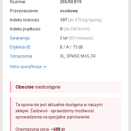
Rozmiar
255/50 R19
Przeznaczenie
osobowa
Indeks nośności
107
(do 975 kg/oponę)
Indeks prędkości
V
(do 240 km/h)
Gwarancja
5 lat
(60 miesięcy)
Etykieta UE
B / A / 73 dB
Oznaczenia
XL, 3PMSF, M+S, FR
Pełna specyfikacja
Obecnie
niedostępne
Ta opona nie jest aktualnie dostępna w naszym
sklepie. Zadzwoń - sprawdzimy możliwość
sprowadzenia na specjalne zamówienie.
Orientacyjna cena:
~688 zł