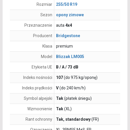
Rozmiar
255/50 R19
Sezon
opony zimowe
Przeznaczenie
auta
4x4
Producent
Bridgestone
Klasa
premium
Model
Blizzak LM005
Etykieta UE
B / A / 73 dB
Indeks nośności
107
(do 975 kg/oponę)
Indeks prędkości
V
(do 240 km/h)
Symbol alpejski
Tak
(płatek śniegu)
Wzmocnienie
Tak
(XL)
Rant ochronny
Tak, standardowy
(FR)
Oznaczenia
XL, 3PMSF, M+S, FR