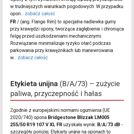
w trudniejszych warunkach pogodowych. W przypadku
opon
...
zobacz całość
FR
/
(ang. Flange Rim) to specjalna nadlewka gumy
przy krawędzi opony, tworząca zagłębienie i chroniąca
felgę przed uszkodzeniami mechanicznymi.
Rozwiązanie minimalizuje ryzyko otarć podczas
parkowania przy krawężnikach lub manewrowania
w
...
zobacz całość
Etykieta unijna
(B/A/73) – zużycie
paliwa, przyczepność i hałas
Zgodnie z europejskimi normami ogumienia (UE
2020/740) opona
Bridgestone Blizzak LM005
255/50 R19 107 V XL FR
uzyskała wynik:
B
/
A
/
73 dB
-
szczegóły poniżej. Etykiety unijne na oponach to