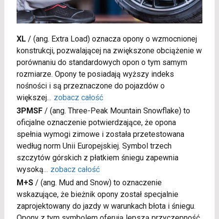
XL
/
(ang. Extra Load) oznacza opony o wzmocnionej
konstrukcji, pozwalającej na zwiększone obciążenie w
porównaniu do standardowych opon o tym samym
rozmiarze. Opony te posiadają wyższy indeks
nośności i są przeznaczone do pojazdów o
większej
...
zobacz całość
3PMSF
/
(ang. Three-Peak Mountain Snowflake) to
oficjalne oznaczenie potwierdzające, że opona
spełnia wymogi zimowe i została przetestowana
według norm Unii Europejskiej. Symbol trzech
szczytów górskich z płatkiem śniegu zapewnia
wysoką
...
zobacz całość
M+S
/
(ang. Mud and Snow) to oznaczenie
wskazujące, że bieżnik opony został specjalnie
zaprojektowany do jazdy w warunkach błota i śniegu.
Opony z tym symbolem oferują lepszą przyczepność