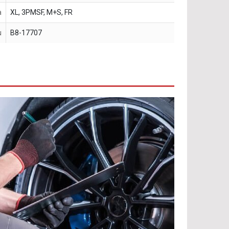
a
XL, 3PMSF, M+S, FR
u
B8-17707