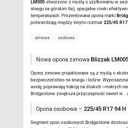
LM005
stworzono z myślą o użytkowaniu w sez
śniegu na górskim tle), specjalne rowki efekt
temperaturach. Prezentowana opona marki
Brid
potwierdzają między innymi rozmiar
225/45 R17
zimowa
osobowa
Nowa opona zimowa
Blizzak LM00
Opony zimowe projektowane są z myślą o ekstr
bezpieczeństwo na śniegu i lodzie. Wyposażone
wodę, poprawiają trakcję na śliskich i mokrych
Bridgestone zwiększa przyczepność nawet w
...
Opona osobowa –
225/45 R17 94 H
Segment opon osobowych Bridgestone dostosowan