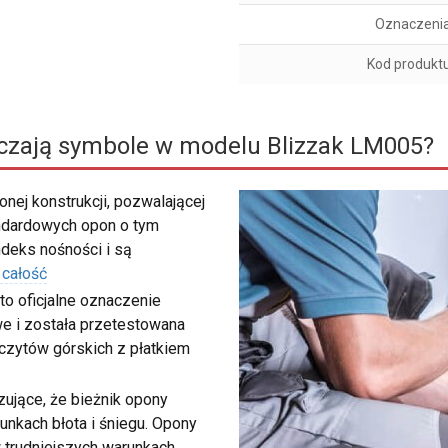
Oznaczeni
Kod produkt
czają symbole w modelu Blizzak LM005?
nej konstrukcji, pozwalającej
ndardowych opon o tym
deks nośności i są
 całość
to oficjalne oznaczenie
e i została przetestowana
zczytów górskich z płatkiem
ujące, że bieżnik opony
unkach błota i śniegu. Opony
 trudniejszych warunkach