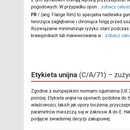
pogodowych. W przypadku opon
...
zobacz całoś
FR
/
(ang. Flange Rim) to specjalna nadlewka gu
tworząca zagłębienie i chroniąca felgę przed u
Rozwiązanie minimalizuje ryzyko otarć podczas
krawężnikach lub manewrowania w
...
zobacz cało
Etykieta unijna
(C/A/71) – zużyc
Zgodnie z europejskimi normami ogumienia (UE
poniżej. Etykieta unijna na oponach, podobna d
właściwości, takich jak opory toczenia, przycz
parametrów mieszczą się w zakresie A do E. Hał
podjęcie świadomej decyzji zakupowej.