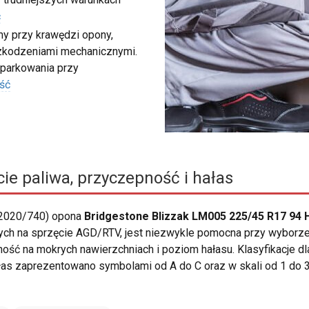
ć
my przy krawędzi opony,
szkodzeniami mechanicznymi.
 parkowania przy
ść
ie paliwa, przyczepność i hałas
 2020/740) opona
Bridgestone Blizzak LM005 225/45 R17 94 
o tych na sprzęcie AGD/RTV, jest niezwykle pomocna przy wybor
epność na mokrych nawierzchniach i poziom hałasu. Klasyfikacje
as zaprezentowano symbolami od A do C oraz w skali od 1 do 3 