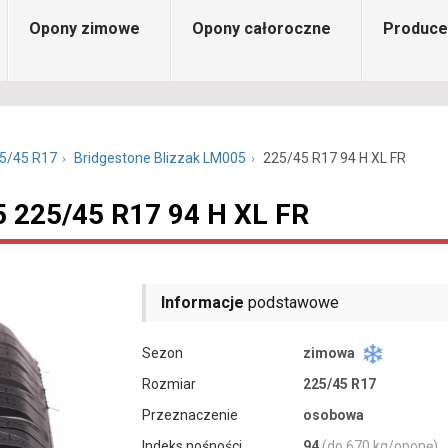
Opony zimowe
Opony całoroczne
Produce
5/45 R17
Bridgestone Blizzak LM005
225/45 R17 94 H XL FR
5 225/45 R17 94 H XL FR
Informacje
podstawowe
Sezon
zimowa
Rozmiar
225/45 R17
Przeznaczenie
osobowa
Indeks nośności
94
(do 670 kg/oponę)