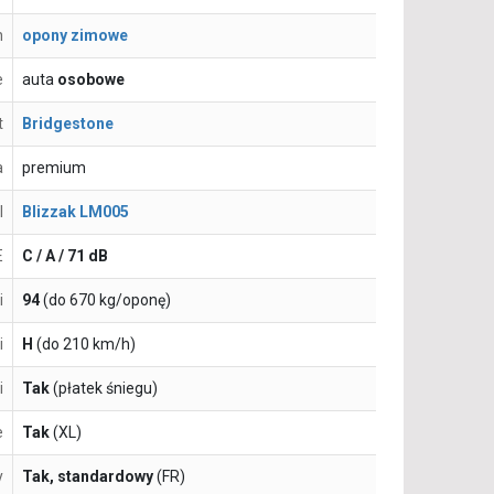
n
opony zimowe
e
auta
osobowe
t
Bridgestone
a
premium
l
Blizzak LM005
E
C / A / 71 dB
i
94
(do 670 kg/oponę)
i
H
(do 210 km/h)
i
Tak
(płatek śniegu)
e
Tak
(XL)
y
Tak, standardowy
(FR)