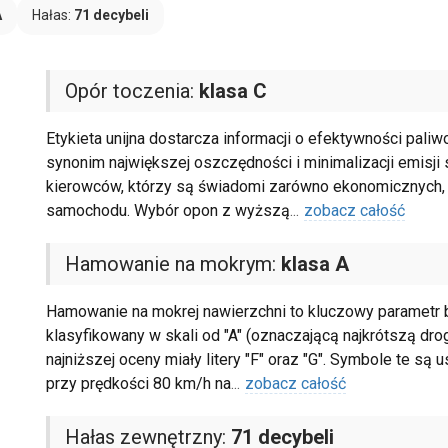
A
Hałas:
71 decybeli
Opór toczenia:
klasa C
Etykieta unijna dostarcza informacji o efektywności paliw
synonim największej oszczędności i minimalizacji emisji 
kierowców, którzy są świadomi zarówno ekonomicznych, 
samochodu. Wybór opon z wyższą
...
zobacz całość
Hamowanie na mokrym:
klasa A
Hamowanie na mokrej nawierzchni to kluczowy parametr b
klasyfikowany w skali od "A" (oznaczającą najkrótszą dro
najniższej oceny miały litery "F" oraz "G". Symbole te s
przy prędkości 80 km/h na
...
zobacz całość
Hałas zewnętrzny:
71 decybeli