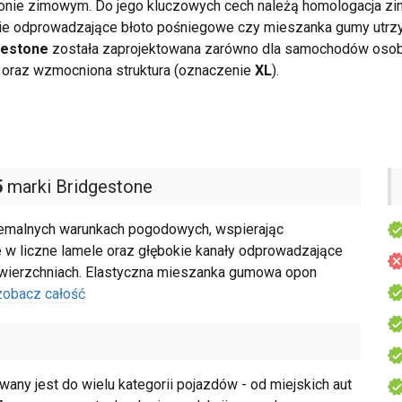
onie zimowym. Do jego kluczowych cech należą homologacja 
ywnie odprowadzające błoto pośniegowe czy mieszanka gumy utr
gestone
została zaprojektowana zarówno dla samochodów osobo
oraz wzmocniona struktura (oznaczenie
XL
).
5
marki Bridgestone
emalnych warunkach pogodowych, wspierając
 w liczne lamele oraz głębokie kanały odprowadzające
 nawierzchniach. Elastyczna mieszanka gumowa opon
zobacz całość
y jest do wielu kategorii pojazdów - od miejskich aut