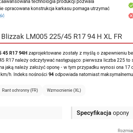
Zaawansowana technologia produkcji pozwala
nie opracowana konstrukcja karkasu pomaga utrzymać
ść
 Blizzak LM005 225/45 R17 94 H XL FR
5 45 R17 94H
zaprojektowane zostały z myślą o zapewnieniu 
5 R17 należy odczytywać następująco: pierwsza liczba 225 to s
i, na jaką należy założyć oponę - w tym przypadku wynosi ona 17 
 km/h. Indeks nośności
94
odpowiada natomiast maksymalnemu o
Rant ochronny (FR)
Wzmocnienie (XL)
Specyfikacja
opony
Rozmia