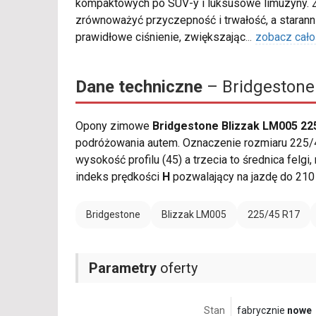
kompaktowych po SUV-y i luksusowe limuzyny. 
zrównoważyć przyczepność i trwałość, a staran
prawidłowe ciśnienie, zwiększając
...
zobacz cało
Dane techniczne
– Bridgestone
Opony zimowe
Bridgestone Blizzak LM005 22
podróżowania autem. Oznaczenie rozmiaru 225/4
wysokość profilu (45) a trzecia to średnica felg
indeks prędkości
H
pozwalający na jazdę do 210
Bridgestone
Blizzak LM005
225/45 R17
Parametry
oferty
Stan
fabrycznie
nowe