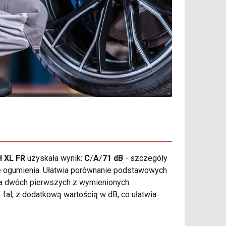
H XL FR
uzyskała wynik:
C
/
A
/
71 dB
- szczegóły
ze ogumienia. Ułatwia porównanie podstawowych
 dla dwóch pierwszych z wymienionych
fal, z dodatkową wartością w dB, co ułatwia