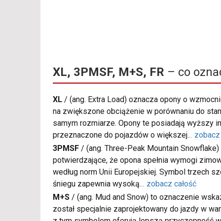
XL, 3PMSF, M+S, FR
– co ozna
XL
/
(ang. Extra Load) oznacza opony o wzmocnio
na zwiększone obciążenie w porównaniu do sta
samym rozmiarze. Opony te posiadają wyższy in
przeznaczone do pojazdów o większej
...
zobacz
3PMSF
/
(ang. Three-Peak Mountain Snowflake) 
potwierdzające, że opona spełnia wymogi zimow
według norm Unii Europejskiej. Symbol trzech s
śniegu zapewnia wysoką
...
zobacz całość
M+S
/
(ang. Mud and Snow) to oznaczenie wskaz
został specjalnie zaprojektowany do jazdy w war
z tym symbolem oferują lepszą przyczepność w