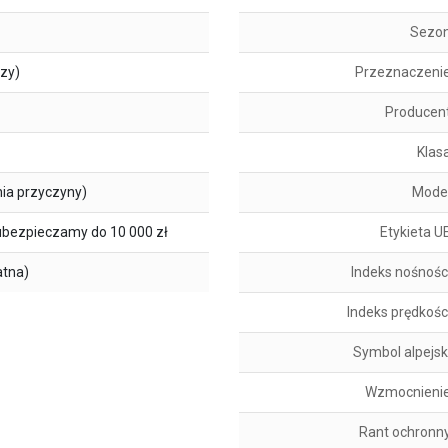
Sezo
szy)
Przeznaczeni
Producen
Klas
ia przyczyny)
Mode
ubezpieczamy do 10 000 zł
Etykieta U
atna)
Indeks nośnośc
Indeks prędkośc
Symbol alpejsk
Wzmocnieni
Rant ochronn