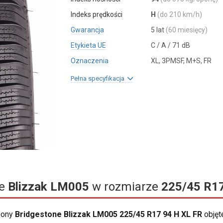
Indeks prędkości
H
(do 210 km/h)
Gwarancja
5 lat
(60 miesięcy)
Etykieta UE
C / A / 71 dB
Oznaczenia
XL, 3PMSF, M+S, FR
Pełna specyfikacja
ne
Blizzak LM005
w rozmiarze
225/45 R1
opony
Bridgestone Blizzak LM005 225/45 R17 94 H XL FR
objęt