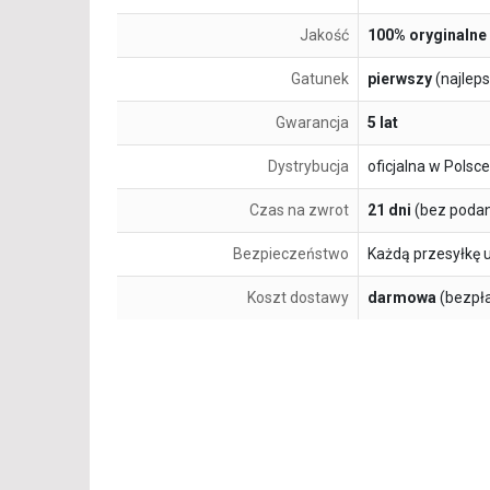
Jakość
100% oryginalne
Gatunek
pierwszy
(najlep
Gwarancja
5 lat
Dystrybucja
oficjalna w Polsce
Czas na zwrot
21 dni
(bez podan
Bezpieczeństwo
Każdą przesyłkę 
Koszt dostawy
darmowa
(bezpł