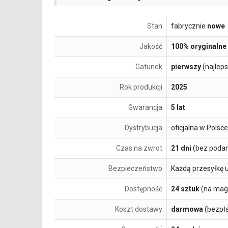
Stan
fabrycznie
nowe
Jakość
100% oryginalne
Gatunek
pierwszy
(najlep
Rok produkcji
2025
Gwarancja
5 lat
Dystrybucja
oficjalna w Polsce
Czas na zwrot
21 dni
(bez podan
Bezpieczeństwo
Każdą przesyłkę 
Dostępność
24 sztuk
(na mag
Koszt dostawy
darmowa
(bezpł