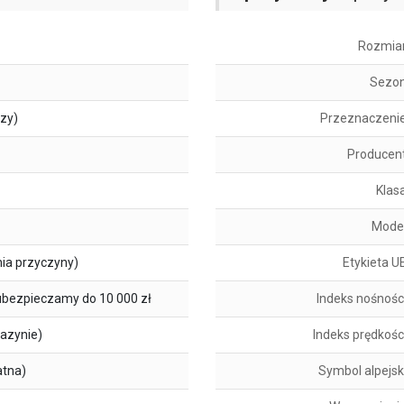
Rozmia
Sezo
szy)
Przeznaczeni
Producen
Klas
Mode
ia przyczyny)
Etykieta U
ubezpieczamy do 10 000 zł
Indeks nośnośc
azynie)
Indeks prędkośc
atna)
Symbol alpejsk