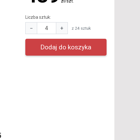
zł/szt.
Liczba sztuk:
−
+
z 24 sztuk
5