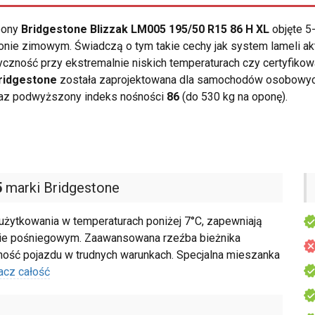
opony
Bridgestone Blizzak LM005 195/50 R15 86 H XL
objęte 5
nie zimowym. Świadczą o tym takie cechy jak system lameli a
zność przy ekstremalnie niskich temperaturach czy certyfikowa
ridgestone
została zaprojektowana dla samochodów osobowych
raz podwyższony indeks nośności
86
(do 530 kg na oponę).
5
marki Bridgestone
żytkowania w temperaturach poniżej 7°C, zapewniają
ocie pośniegowym. Zaawansowana rzeźba bieżnika
ność pojazdu w trudnych warunkach. Specjalna mieszanka
acz całość