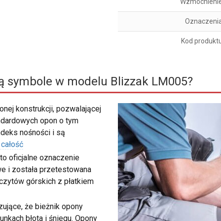
Wzmocnieni
Oznaczeni
Kod produkt
ą symbole w modelu Blizzak LM005?
nej konstrukcji, pozwalającej
ndardowych opon o tym
deks nośności i są
 całość
to oficjalne oznaczenie
e i została przetestowana
zczytów górskich z płatkiem
ujące, że bieżnik opony
unkach błota i śniegu. Opony