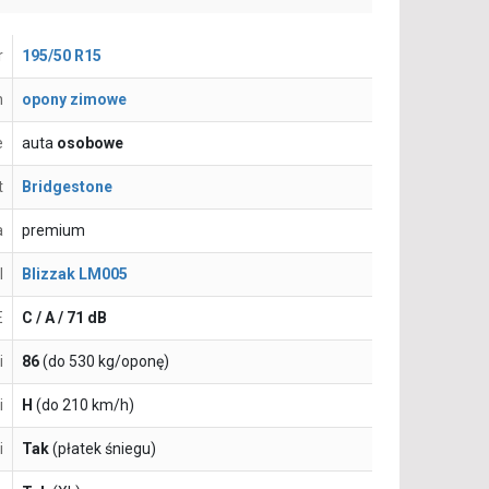
r
195/50 R15
n
opony zimowe
e
auta
osobowe
t
Bridgestone
a
premium
l
Blizzak LM005
E
C / A / 71 dB
i
86
(do 530 kg/oponę)
i
H
(do 210 km/h)
i
Tak
(płatek śniegu)