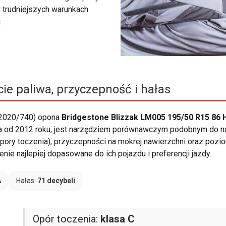
 trudniejszych warunkach
ć
ie paliwa, przyczepność i hałas
 2020/740) opona
Bridgestone Blizzak LM005 195/50 R15 86 
ąca od 2012 roku, jest narzędziem porównawczym podobnym do na
pory toczenia), przyczepności na mokrej nawierzchni oraz poz
ie najlepiej dopasowane do ich pojazdu i preferencji jazdy.
A
Hałas:
71 decybeli
Opór toczenia:
klasa C