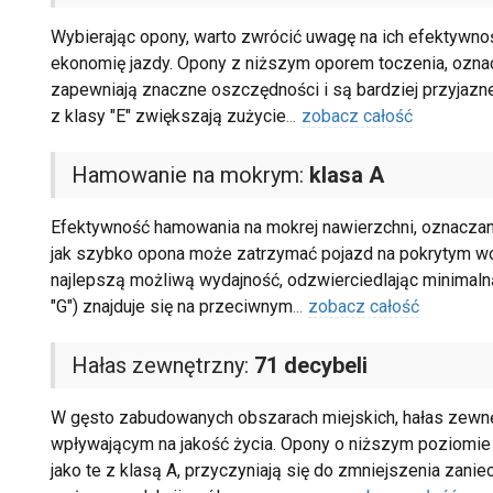
Wybierając opony, warto zwrócić uwagę na ich efektywno
ekonomię jazdy. Opony z niższym oporem toczenia, oznaczo
zapewniają znaczne oszczędności i są bardziej przyjazne
z klasy "E" zwiększają zużycie
...
zobacz całość
Hamowanie na mokrym:
klasa A
Efektywność hamowania na mokrej nawierzchni, oznaczana n
jak szybko opona może zatrzymać pojazd na pokrytym wod
najlepszą możliwą wydajność, odzwierciedlając minimaln
"G") znajduje się na przeciwnym
...
zobacz całość
Hałas zewnętrzny:
71 decybeli
W gęsto zabudowanych obszarach miejskich, hałas zewnę
wpływającym na jakość życia. Opony o niższym poziomie t
jako te z klasą A, przyczyniają się do zmniejszenia zan