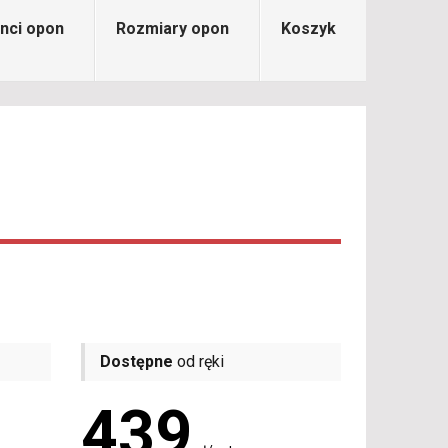
nci opon
Rozmiary opon
Koszyk
Dostępne
od ręki
439