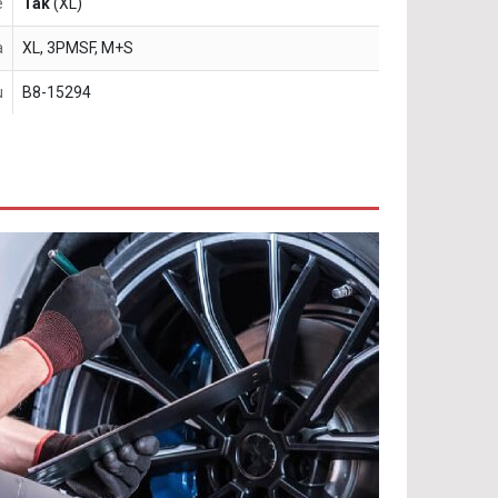
e
Tak
(XL)
a
XL, 3PMSF, M+S
u
B8-15294