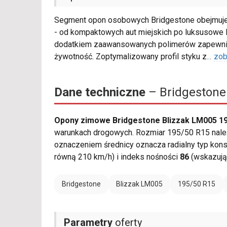
Segment opon osobowych Bridgestone obejmuje
- od kompaktowych aut miejskich po luksusowe 
dodatkiem zaawansowanych polimerów zapewnia 
żywotność. Zoptymalizowany profil styku z
...
zob
Dane techniczne
– Bridgestone
Opony zimowe Bridgestone Blizzak LM005 19
warunkach drogowych. Rozmiar 195/50 R15 należy
oznaczeniem średnicy oznacza radialny typ kons
równą 210 km/h) i indeks nośności
86
(wskazują
Bridgestone
Blizzak LM005
195/50 R15
Parametry
oferty