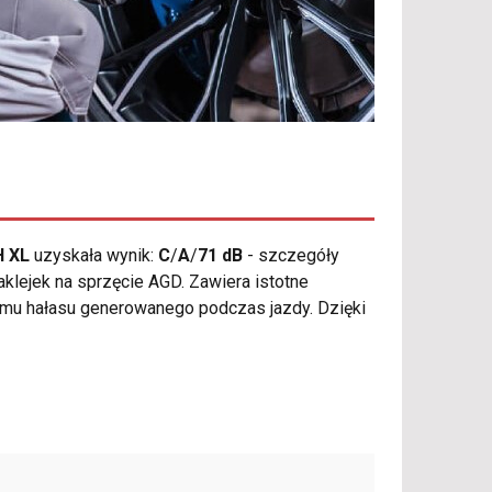
H XL
uzyskała wynik:
C
/
A
/
71 dB
- szczegóły
klejek na sprzęcie AGD. Zawiera istotne
iomu hałasu generowanego podczas jazdy. Dzięki