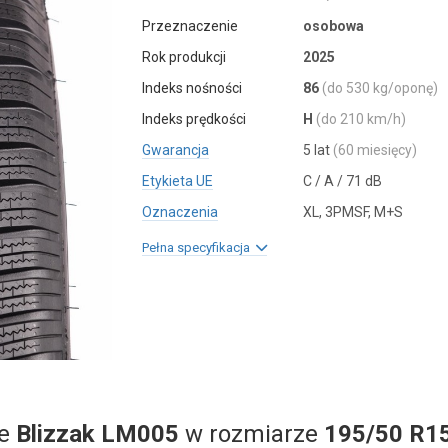
Przeznaczenie
osobowa
Rok produkcji
2025
Indeks nośności
86
(do 530 kg/oponę)
Indeks prędkości
H
(do 210 km/h)
Gwarancja
5 lat
(60 miesięcy)
Etykieta UE
C / A / 71 dB
Oznaczenia
XL, 3PMSF, M+S
Pełna specyfikacja
ne
Blizzak LM005
w rozmiarze
195/50 R1