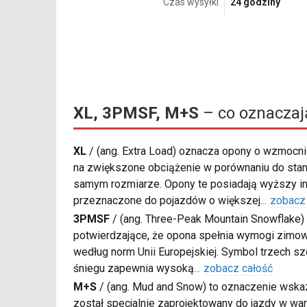
Czas wysyłki
24 godziny
XL, 3PMSF, M+S
– co oznaczaj
XL
/
(ang. Extra Load) oznacza opony o wzmocnio
na zwiększone obciążenie w porównaniu do sta
samym rozmiarze. Opony te posiadają wyższy in
przeznaczone do pojazdów o większej
...
zobacz
3PMSF
/
(ang. Three-Peak Mountain Snowflake) 
potwierdzające, że opona spełnia wymogi zimow
według norm Unii Europejskiej. Symbol trzech s
śniegu zapewnia wysoką
...
zobacz całość
M+S
/
(ang. Mud and Snow) to oznaczenie wskaz
został specjalnie zaprojektowany do jazdy w war