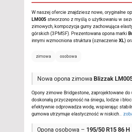
W naszej ofercie znajdziesz nowe, oryginalne 
LM005
stworzono z myślą o użytkowaniu w sezo
zimowych, kompozycja gumy zachowująca elastyc
górskich (3PMSF). Prezentowana opona marki
B
innymi wzmocniona struktura (oznaczenie
XL
) o
zimowa
osobowa
Nowa opona zimowa
Blizzak LM00
Opony zimowe Bridgestone, zaprojektowane do u
doskonałą przyczepność na śniegu, lodzie i bł
efektywnie odprowadza wodę, wspierając stabil
gumowa utrzymuje elastyczność w niskich
...
zob
Opona osobowa –
195/50 R15 86 H