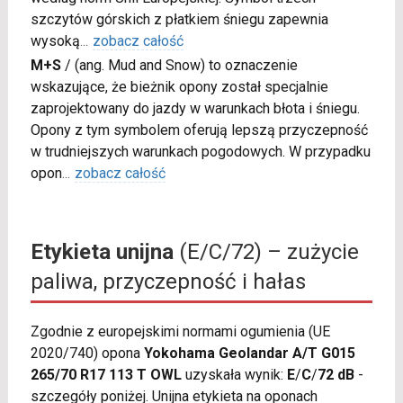
szczytów górskich z płatkiem śniegu zapewnia
wysoką
...
zobacz całość
M+S
/
(ang. Mud and Snow) to oznaczenie
wskazujące, że bieżnik opony został specjalnie
zaprojektowany do jazdy w warunkach błota i śniegu.
Opony z tym symbolem oferują lepszą przyczepność
w trudniejszych warunkach pogodowych. W przypadku
opon
...
zobacz całość
Etykieta unijna
(E/C/72) – zużycie
paliwa, przyczepność i hałas
Zgodnie z europejskimi normami ogumienia (UE
2020/740) opona
Yokohama Geolandar A/T G015
265/70 R17 113 T OWL
uzyskała wynik:
E
/
C
/
72 dB
-
szczegóły poniżej. Unijna etykieta na oponach