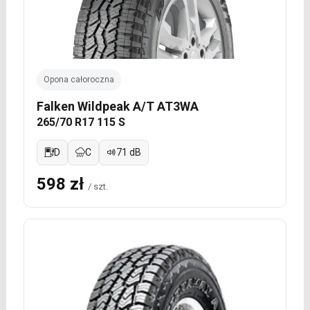
Opona całoroczna
Falken Wildpeak A/T AT3WA
265/70 R17 115 S
D
C
71 dB
598 zł
/ szt.