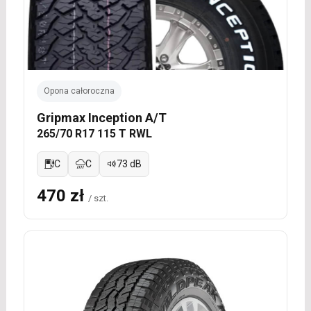
Opona całoroczna
Gripmax Inception A/T
265/70 R17 115 T RWL
C
C
73 dB
470 zł
/ szt.