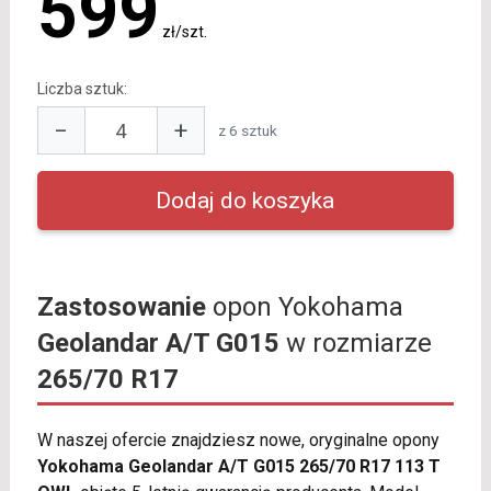
599
zł/szt.
Liczba sztuk:
−
+
z 6 sztuk
Zastosowanie
opon Yokohama
Geolandar A/T G015
w rozmiarze
265/70 R17
W naszej ofercie znajdziesz nowe, oryginalne opony
Yokohama Geolandar A/T G015 265/70 R17 113 T