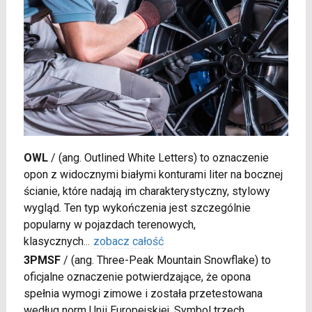
OWL
/
(ang. Outlined White Letters) to oznaczenie
opon z widocznymi białymi konturami liter na bocznej
ścianie, które nadają im charakterystyczny, stylowy
wygląd. Ten typ wykończenia jest szczególnie
popularny w pojazdach terenowych,
klasycznych
...
zobacz całość
3PMSF
/
(ang. Three-Peak Mountain Snowflake) to
oficjalne oznaczenie potwierdzające, że opona
spełnia wymogi zimowe i została przetestowana
według norm Unii Europejskiej. Symbol trzech