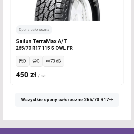
Opona całoroczna
Sailun TerraMax A/T
265/70 R17 115 S OWL FR
D
C
73 dB
450 zł
/ szt.
Wszystkie opony całoroczne 265/70 R17