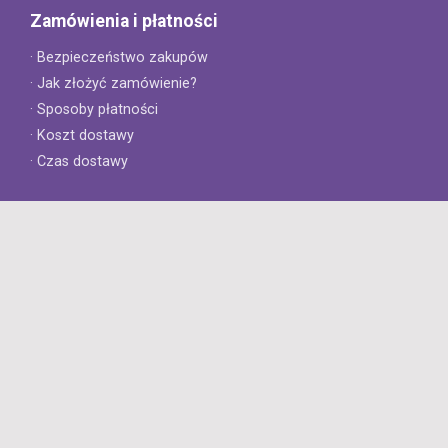
Zamówienia i płatności
· Bezpieczeństwo zakupów
· Jak złożyć zamówienie?
· Sposoby płatności
· Koszt dostawy
· Czas dostawy
Obsługa klienta
· Zwroty
· Reklamacje
· Najczęściej zadawane pytania
· Gwarancja na opony
· Kontakt
8opon.pl
· O firmie