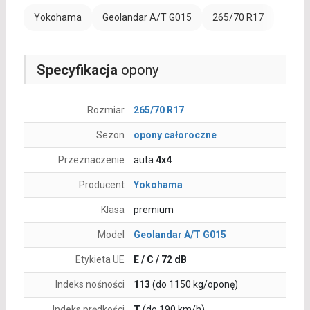
Yokohama
Geolandar A/T G015
265/70 R17
Specyfikacja
opony
Rozmiar
265/70 R17
Sezon
opony całoroczne
Przeznaczenie
auta
4x4
Producent
Yokohama
Klasa
premium
Model
Geolandar A/T G015
Etykieta UE
E / C / 72 dB
Indeks nośności
113
(do 1150 kg/oponę)
Indeks prędkości
T
(do 190 km/h)