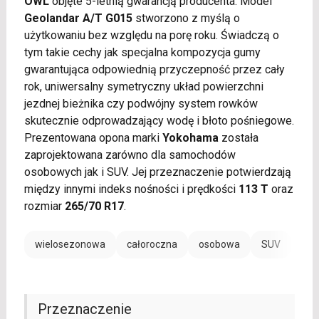
OWL
objęte 5-letnią gwarancją producenta. Model
Geolandar A/T G015
stworzono z myślą o
użytkowaniu bez względu na porę roku. Świadczą o
tym takie cechy jak specjalna kompozycja gumy
gwarantująca odpowiednią przyczepność przez cały
rok, uniwersalny symetryczny układ powierzchni
jezdnej bieżnika czy podwójny system rowków
skutecznie odprowadzający wodę i błoto pośniegowe.
Prezentowana opona marki
Yokohama
została
zaprojektowana zarówno dla samochodów
osobowych jak i SUV. Jej przeznaczenie potwierdzają
między innymi indeks nośności i prędkości
113 T
oraz
rozmiar
265/70 R17
.
wielosezonowa
całoroczna
osobowa
SUV
Przeznaczenie