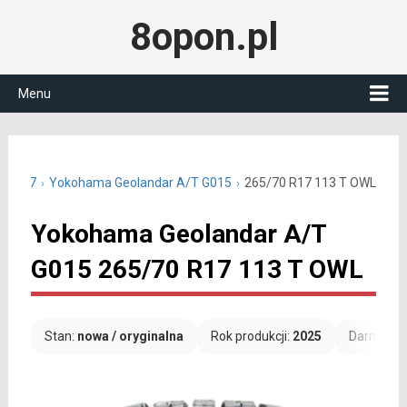
8opon.pl
Menu
70 R17
Yokohama Geolandar A/T G015
265/70 R17 113 T OWL
Yokohama Geolandar A/T
G015 265/70 R17 113 T OWL
Stan:
nowa / oryginalna
Rok produkcji:
2025
Darmowa 