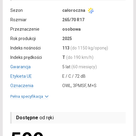
Sezon
całoroczna
Rozmiar
265/70 R17
Przeznaczenie
osobowa
Rok produkcji
2025
Indeks nośności
113
(do 1150 kg/oponę)
Indeks prędkości
T
(do 190 km/h)
Gwarancja
5 lat
(60 miesięcy)
Etykieta UE
E / C / 72 dB
Oznaczenia
OWL, 3PMSF, M+S
Pełna specyfikacja
Dostępne
od ręki