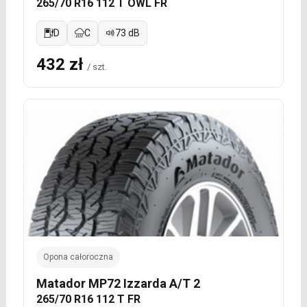
265/70 R16 112 T OWL FR
D
C
73 dB
432 zł
/ szt.
Opona całoroczna
Matador MP72 Izzarda A/T 2
265/70 R16 112 T FR