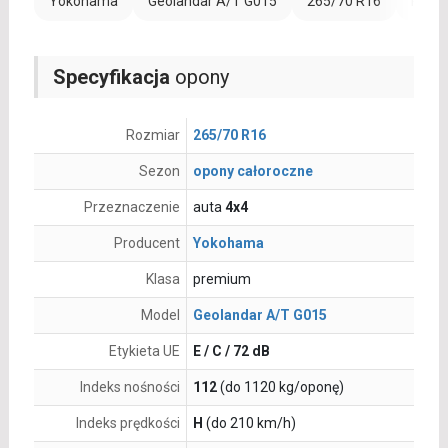
Yokohama
Geolandar A/T G015
265/70 R16
Rant 
Specyfikacja
opony
Rozmiar
265/70 R16
Sezon
opony całoroczne
Przeznaczenie
auta
4x4
Producent
Yokohama
Klasa
premium
Model
Geolandar A/T G015
Etykieta UE
E / C / 72 dB
Indeks nośności
112
(do 1120 kg/oponę)
Indeks prędkości
H
(do 210 km/h)