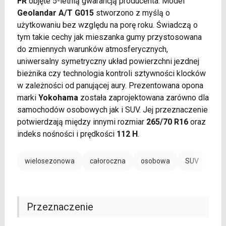
FR
objęte 5-letnią gwarancją producenta. Model
Geolandar A/T G015
stworzono z myślą o
użytkowaniu bez względu na porę roku. Świadczą o
tym takie cechy jak mieszanka gumy przystosowana
do zmiennych warunków atmosferycznych,
uniwersalny symetryczny układ powierzchni jezdnej
bieżnika czy technologia kontroli sztywności klocków
w zależności od panującej aury. Prezentowana opona
marki
Yokohama
została zaprojektowana zarówno dla
samochodów osobowych jak i SUV. Jej przeznaczenie
potwierdzają między innymi rozmiar
265/70 R16
oraz
indeks nośności i prędkości
112 H
.
wielosezonowa
całoroczna
osobowa
SUV
Przeznaczenie