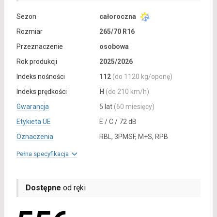
Sezon
całoroczna
Rozmiar
265/70 R16
Przeznaczenie
osobowa
Rok produkcji
2025/2026
Indeks nośności
112
(do 1120 kg/oponę)
Indeks prędkości
H
(do 210 km/h)
Gwarancja
5 lat
(60 miesięcy)
Etykieta UE
E / C / 72 dB
Oznaczenia
RBL, 3PMSF, M+S, RPB
Pełna specyfikacja
Dostępne
od ręki