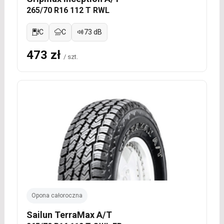
265/70 R16 112 T RWL
C
C
73 dB
473 zł
/ szt.
Opona całoroczna
Sailun TerraMax A/T