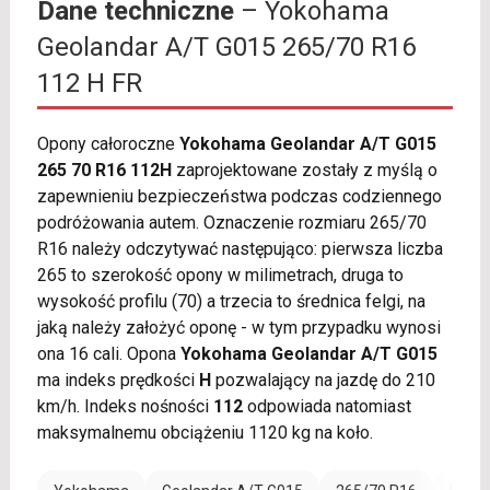
Dane techniczne
– Yokohama
Geolandar A/T G015 265/70 R16
112 H FR
Opony całoroczne
Yokohama Geolandar A/T G015
265 70 R16 112H
zaprojektowane zostały z myślą o
zapewnieniu bezpieczeństwa podczas codziennego
podróżowania autem. Oznaczenie rozmiaru 265/70
R16 należy odczytywać następująco: pierwsza liczba
265 to szerokość opony w milimetrach, druga to
wysokość profilu (70) a trzecia to średnica felgi, na
jaką należy założyć oponę - w tym przypadku wynosi
ona 16 cali. Opona
Yokohama Geolandar A/T G015
ma indeks prędkości
H
pozwalający na jazdę do 210
km/h. Indeks nośności
112
odpowiada natomiast
maksymalnemu obciążeniu 1120 kg na koło.