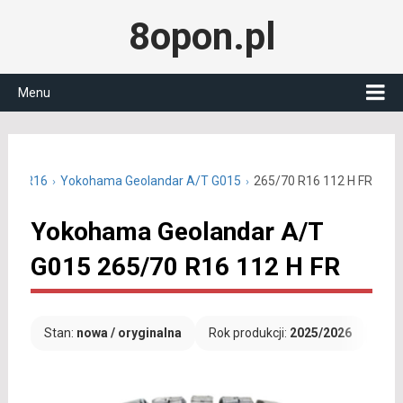
8opon.pl
Menu
5/70 R16
Yokohama Geolandar A/T G015
265/70 R16 112 H FR
Yokohama Geolandar A/T
G015 265/70 R16 112 H FR
Stan:
nowa / oryginalna
Rok produkcji:
2025/2026
Dar