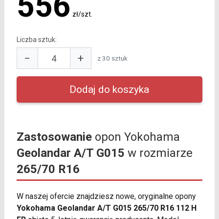
556
zł/szt.
Liczba sztuk:
−
+
z 30 sztuk
Zastosowanie
opon Yokohama
Geolandar A/T G015
w rozmiarze
265/70 R16
W naszej ofercie znajdziesz nowe, oryginalne opony
Yokohama Geolandar A/T G015 265/70 R16 112 H