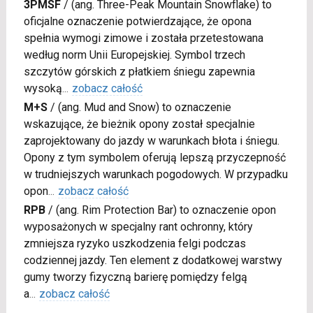
3PMSF
/
(ang. Three-Peak Mountain Snowflake) to
oficjalne oznaczenie potwierdzające, że opona
spełnia wymogi zimowe i została przetestowana
według norm Unii Europejskiej. Symbol trzech
szczytów górskich z płatkiem śniegu zapewnia
wysoką
...
zobacz całość
M+S
/
(ang. Mud and Snow) to oznaczenie
wskazujące, że bieżnik opony został specjalnie
zaprojektowany do jazdy w warunkach błota i śniegu.
Opony z tym symbolem oferują lepszą przyczepność
w trudniejszych warunkach pogodowych. W przypadku
opon
...
zobacz całość
RPB
/
(ang. Rim Protection Bar) to oznaczenie opon
wyposażonych w specjalny rant ochronny, który
zmniejsza ryzyko uszkodzenia felgi podczas
codziennej jazdy. Ten element z dodatkowej warstwy
gumy tworzy fizyczną barierę pomiędzy felgą
a
...
zobacz całość