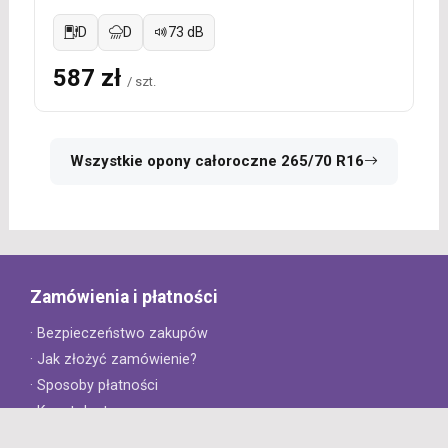
D
D
73 dB
587 zł
/ szt.
Wszystkie opony całoroczne 265/70 R16
Zamówienia i płatności
· Bezpieczeństwo zakupów
· Jak złożyć zamówienie?
· Sposoby płatności
· Koszt dostawy
· Czas dostawy