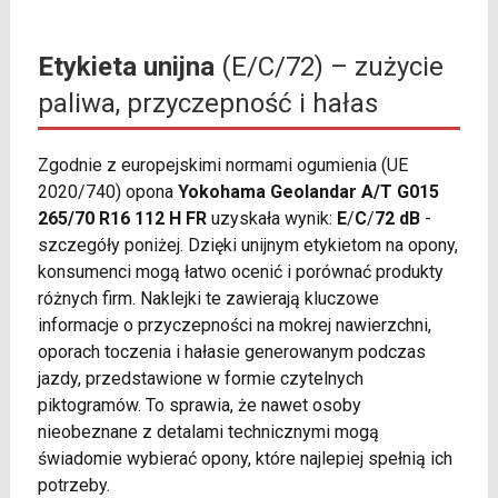
Etykieta unijna
(E/C/72) – zużycie
paliwa, przyczepność i hałas
Zgodnie z europejskimi normami ogumienia (UE
2020/740) opona
Yokohama Geolandar A/T G015
265/70 R16 112 H FR
uzyskała wynik:
E
/
C
/
72 dB
-
szczegóły poniżej. Dzięki unijnym etykietom na opony,
konsumenci mogą łatwo ocenić i porównać produkty
różnych firm. Naklejki te zawierają kluczowe
informacje o przyczepności na mokrej nawierzchni,
oporach toczenia i hałasie generowanym podczas
jazdy, przedstawione w formie czytelnych
piktogramów. To sprawia, że nawet osoby
nieobeznane z detalami technicznymi mogą
świadomie wybierać opony, które najlepiej spełnią ich
potrzeby.