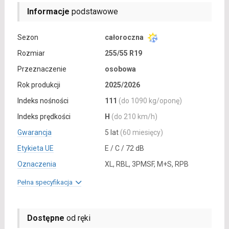
Informacje
podstawowe
Sezon
całoroczna
Rozmiar
255/55 R19
Przeznaczenie
osobowa
Rok produkcji
2025/2026
Indeks nośności
111
(do 1090 kg/oponę)
Indeks prędkości
H
(do 210 km/h)
Gwarancja
5 lat
(60 miesięcy)
Etykieta UE
E / C / 72 dB
Oznaczenia
XL, RBL, 3PMSF, M+S, RPB
Pełna specyfikacja
Dostępne
od ręki