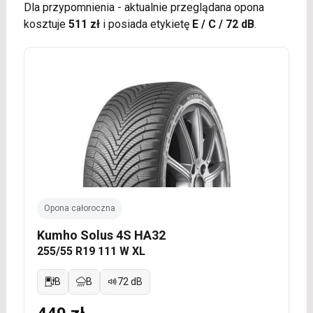
Dla przypomnienia - aktualnie przeglądana opona
kosztuje
511 zł
i posiada etykietę
E / C / 72 dB
.
Opona całoroczna
Kumho Solus 4S HA32
255/55 R19 111 W XL
B
B
72 dB