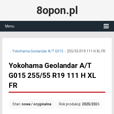
8opon.pl
Menu
5 R19
Yokohama Geolandar A/T G015
255/55 R19 111 H XL FR
Yokohama Geolandar A/T
G015 255/55 R19 111 H XL
FR
Stan:
nowa / oryginalna
Rok produkcji:
2025/2026
Dar