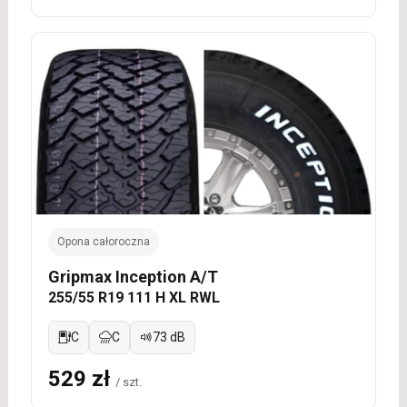
Opona całoroczna
Gripmax Inception A/T
255/55 R19 111 H XL RWL
C
C
73 dB
529 zł
/ szt.