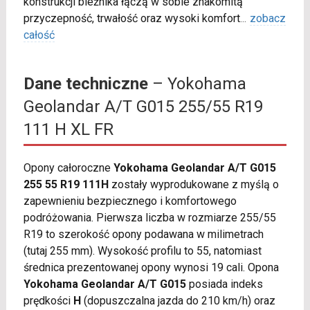
konstrukcji bieżnika łączą w sobie znakomitą
przyczepność, trwałość oraz wysoki komfort
...
zobacz
całość
Dane techniczne
– Yokohama
Geolandar A/T G015 255/55 R19
111 H XL FR
Opony całoroczne
Yokohama Geolandar A/T G015
255 55 R19 111H
zostały wyprodukowane z myślą o
zapewnieniu bezpiecznego i komfortowego
podróżowania. Pierwsza liczba w rozmiarze 255/55
R19 to szerokość opony podawana w milimetrach
(tutaj 255 mm). Wysokość profilu to 55, natomiast
średnica prezentowanej opony wynosi 19 cali. Opona
Yokohama Geolandar A/T G015
posiada indeks
prędkości
H
(dopuszczalna jazda do 210 km/h) oraz