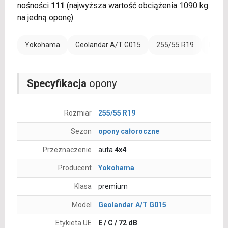
nośności
111
(najwyższa wartość obciążenia 1090 kg
na jedną oponę).
Yokohama
Geolandar A/T G015
255/55 R19
Rant 
Specyfikacja
opony
Rozmiar
255/55 R19
Sezon
opony całoroczne
Przeznaczenie
auta
4x4
Producent
Yokohama
Klasa
premium
Model
Geolandar A/T G015
Etykieta UE
E / C / 72 dB