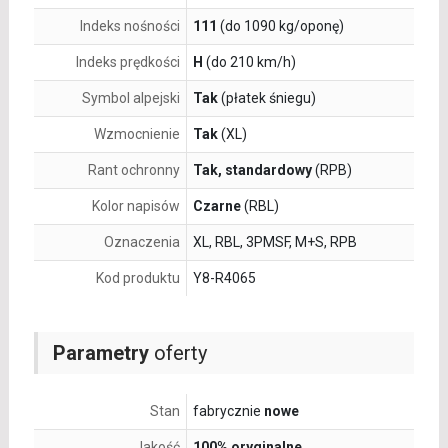
Indeks nośności
111
(do 1090 kg/oponę)
Indeks prędkości
H
(do 210 km/h)
Symbol alpejski
Tak
(płatek śniegu)
Wzmocnienie
Tak
(XL)
Rant ochronny
Tak, standardowy
(RPB)
Kolor napisów
Czarne
(RBL)
Oznaczenia
XL, RBL, 3PMSF, M+S, RPB
Kod produktu
Y8-R4065
Parametry
oferty
Stan
fabrycznie
nowe
Jakość
100% oryginalne