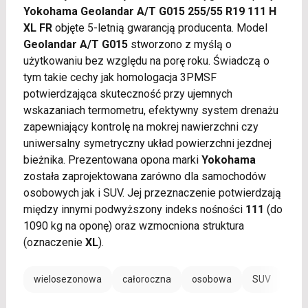
Yokohama Geolandar A/T G015 255/55 R19 111 H
XL FR
objęte 5-letnią gwarancją producenta. Model
Geolandar A/T G015
stworzono z myślą o
użytkowaniu bez względu na porę roku. Świadczą o
tym takie cechy jak homologacja 3PMSF
potwierdzająca skuteczność przy ujemnych
wskazaniach termometru, efektywny system drenażu
zapewniający kontrolę na mokrej nawierzchni czy
uniwersalny symetryczny układ powierzchni jezdnej
bieżnika. Prezentowana opona marki
Yokohama
została zaprojektowana zarówno dla samochodów
osobowych jak i SUV. Jej przeznaczenie potwierdzają
między innymi podwyższony indeks nośności
111
(do
1090 kg na oponę) oraz wzmocniona struktura
(oznaczenie
XL
).
wielosezonowa
całoroczna
osobowa
SUV