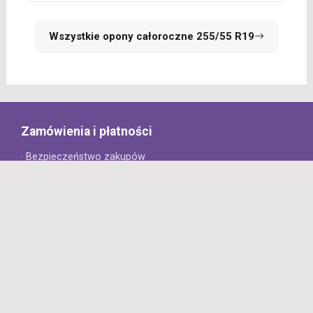
Wszystkie opony całoroczne 255/55 R19
Zamówienia i płatności
· Bezpieczeństwo zakupów
· Jak złożyć zamówienie?
· Sposoby płatności
· Koszt dostawy
· Czas dostawy
Obsługa klienta
· Zwroty
· Reklamacje