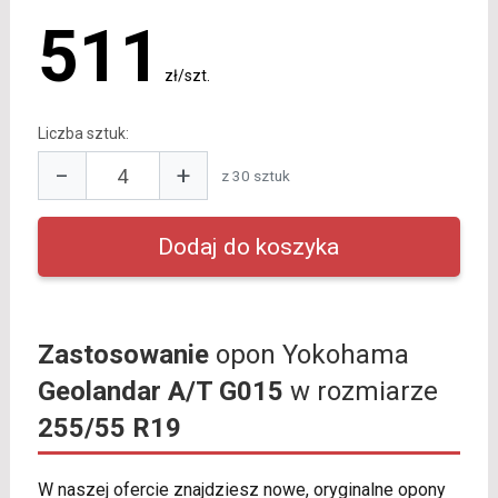
511
zł/szt.
Liczba sztuk:
−
+
z 30 sztuk
Zastosowanie
opon Yokohama
Geolandar A/T G015
w rozmiarze
255/55 R19
W naszej ofercie znajdziesz nowe, oryginalne opony