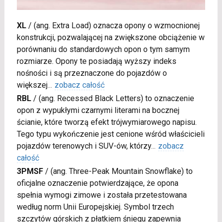
XL
/
(ang. Extra Load) oznacza opony o wzmocnionej
konstrukcji, pozwalającej na zwiększone obciążenie w
porównaniu do standardowych opon o tym samym
rozmiarze. Opony te posiadają wyższy indeks
nośności i są przeznaczone do pojazdów o
większej
...
zobacz całość
RBL
/
(ang. Recessed Black Letters) to oznaczenie
opon z wypukłymi czarnymi literami na bocznej
ścianie, które tworzą efekt trójwymiarowego napisu.
Tego typu wykończenie jest cenione wśród właścicieli
pojazdów terenowych i SUV-ów, którzy
...
zobacz
całość
3PMSF
/
(ang. Three-Peak Mountain Snowflake) to
oficjalne oznaczenie potwierdzające, że opona
spełnia wymogi zimowe i została przetestowana
według norm Unii Europejskiej. Symbol trzech
szczytów górskich z płatkiem śniegu zapewnia