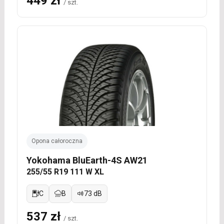
449 zł
/ szt.
Opona całoroczna
Yokohama BluEarth-4S AW21
255/55 R19 111 W XL
C
B
73 dB
537 zł
/ szt.