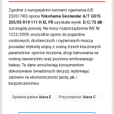
Zgodnie z europejskimi normami ogumienia (UE
2020/740) opona
Yokohama Geolandar A/T G015
255/55 R19 111 H XL FR
uzyskała wynik:
E
/
C
/
72 dB
-
szczegóły poniżej. Na mocy rozporządzenia WE Nr
1222/2009, wszystkie opony do pojazdów
osobowych, dostawczych i ciężarowych muszą
posiadać etykietę unijną z oceną trzech kluczowych
parametrów: oporów toczenia, drogi hamowania na
mokrej nawierzchni oraz poziomu emitowanego
hałasu. Te dane umożliwiają konsumentom
dokonywanie świadomych decyzji, wpływając
zarówno na ekonomiczność jazdy, jak i
bezpieczeństwo.
Spalanie paliwa:
klasa E
Przyczepność:
klasa C
Hałas: