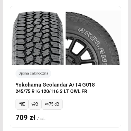
Opona całoroczna
Yokohama Geolandar A/T4 G018
245/75 R16 120/116 S LT OWL FR
E
B
75 dB
709 zł
/ szt.