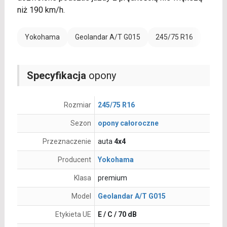
niż 190 km/h.
Yokohama
Geolandar A/T G015
245/75 R16
Specyfikacja
opony
Rozmiar
245/75 R16
Sezon
opony całoroczne
Przeznaczenie
auta
4x4
Producent
Yokohama
Klasa
premium
Model
Geolandar A/T G015
Etykieta UE
E / C / 70 dB