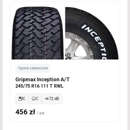
Opona całoroczna
Gripmax Inception A/T
245/75 R16 111 T RWL
C
C
72 dB
456 zł
/ szt.