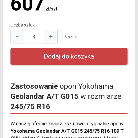
607
zł/szt.
Liczba sztuk:
−
+
z 6 sztuk
Zastosowanie
opon Yokohama
Geolandar A/T G015
w rozmiarze
245/75 R16
W naszej ofercie znajdziesz nowe, oryginalne opony
Yokohama Geolandar A/T G015 245/75 R16 109 T