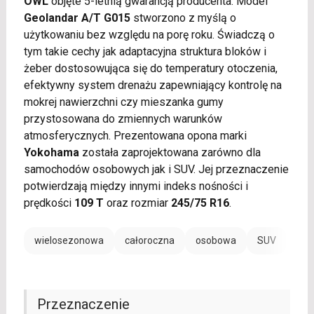
OWL
objęte 5-letnią gwarancją producenta. Model
Geolandar A/T G015
stworzono z myślą o
użytkowaniu bez względu na porę roku. Świadczą o
tym takie cechy jak adaptacyjna struktura bloków i
żeber dostosowująca się do temperatury otoczenia,
efektywny system drenażu zapewniający kontrolę na
mokrej nawierzchni czy mieszanka gumy
przystosowana do zmiennych warunków
atmosferycznych. Prezentowana opona marki
Yokohama
została zaprojektowana zarówno dla
samochodów osobowych jak i SUV. Jej przeznaczenie
potwierdzają między innymi indeks nośności i
prędkości
109 T
oraz rozmiar
245/75 R16
.
wielosezonowa
całoroczna
osobowa
SUV
Przeznaczenie