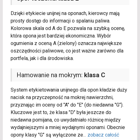
Dzięki etykiecie unijnej na oponach, kierowcy mają
prosty dostęp do informacji o spalaniu paliwa.
Kolorowa skala od A do E pozwala na szybką ocenę,
która opona jest bardziej ekonomiczna. Wybór
ogumienia z oceną A (zielony) oznacza największe
oszczędności paliwowe, co jest ważne zarówno dla
portfela, jak i dla środowiska.
Hamowanie na mokrym:
klasa C
System etykietowania unijnego dla opon kładzie duży
nacisk na przyczepność na mokrej nawierzchni,
przyznając im oceny od "A" do "E" (do niedawna "G").
Kluczowe jest to, że klasa "D" była jeszcze do
niedawna pomijana, co uwydatniało różnicę między
wydajniejszymi a mniej wydajnymi oponami. Obecnie
opony klasy "G" są wyłączone ze
...
zobacz całość