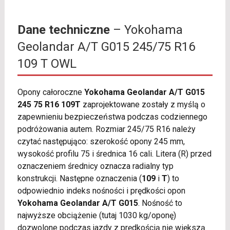
Dane techniczne
– Yokohama
Geolandar A/T G015 245/75 R16
109 T OWL
Opony całoroczne
Yokohama Geolandar A/T G015
245 75 R16 109T
zaprojektowane zostały z myślą o
zapewnieniu bezpieczeństwa podczas codziennego
podróżowania autem. Rozmiar 245/75 R16 należy
czytać następująco: szerokość opony 245 mm,
wysokość profilu 75 i średnica 16 cali. Litera (R) przed
oznaczeniem średnicy oznacza radialny typ
konstrukcji. Następne oznaczenia (
109
i
T
) to
odpowiednio indeks nośności i prędkości opon
Yokohama Geolandar A/T G015
. Nośność to
najwyższe obciążenie (tutaj 1030 kg/oponę)
dozwolone podczas jazdy z prędkością nie większą