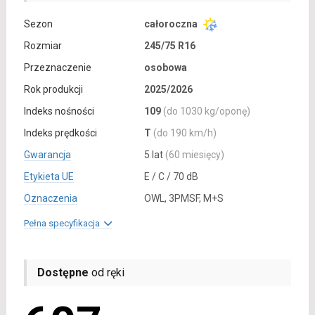
Sezon
całoroczna
Rozmiar
245/75 R16
Przeznaczenie
osobowa
Rok produkcji
2025/2026
Indeks nośności
109
(do 1030 kg/oponę)
Indeks prędkości
T
(do 190 km/h)
Gwarancja
5 lat
(60 miesięcy)
Etykieta UE
E / C / 70 dB
Oznaczenia
OWL, 3PMSF, M+S
Pełna specyfikacja
Dostępne
od ręki