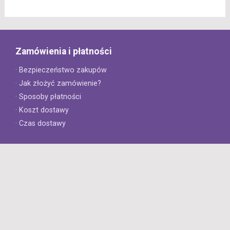
Zamówienia i płatności
· Bezpieczeństwo zakupów
· Jak złożyć zamówienie?
· Sposoby płatności
· Koszt dostawy
· Czas dostawy
Obsługa klienta
· Zwroty
· Reklamacje
· Najczęściej zadawane pytania
· Gwarancja na opony
· Kontakt