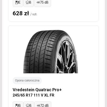
E
B
75 dB
628 zł
/ szt.
Opona całoroczna
Vredestein Quatrac Pro+
245/65 R17 111 V XL FR
B
B
72 dB