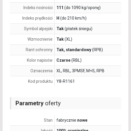
Indeks nośności
111
(do 1090 kg/oponę)
Indeks prędkości
H
(do 210 km/h)
Symbol alpejski
Tak
(płatek śniegu)
Wzmocnienie
Tak
(XL)
Rant ochronny
Tak, standardowy
(RPB)
Kolor napisów
Czarne
(RBL)
Oznaczenia
XL, RBL, 3PMSF, M+S, RPB
Kod produktu
Y8-R1161
Parametry
oferty
Stan
fabrycznie
nowe
Jakość
100% oryginalne