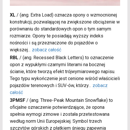
XL
/
(ang. Extra Load) oznacza opony o wzmocnionej
konstrukcji, pozwalającej na zwiększone obciążenie w
porównaniu do standardowych opon o tym samym
rozmiarze. Opony te posiadają wyższy indeks
nośności i są przeznaczone do pojazdów o
większej
...
zobacz całość
RBL
/
(ang. Recessed Black Letters) to oznaczenie
opon z wypukłymi czarnymi literami na bocznej
ścianie, które tworzą efekt trójwymiarowego napisu.
Tego typu wykończenie jest cenione wśród właścicieli
pojazdów terenowych i SUV-ów, którzy
...
zobacz
całość
3PMSF
/
(ang. Three-Peak Mountain Snowflake) to
oficjalne oznaczenie potwierdzające, że opona
spełnia wymogi zimowe i została przetestowana
według norm Unii Europejskiej. Symbol trzech
szczytów górskich z płatkiem śniegu zapewnia