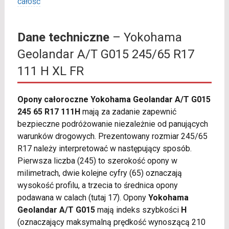
całość
Dane techniczne
– Yokohama
Geolandar A/T G015 245/65 R17
111 H XL FR
Opony całoroczne Yokohama Geolandar A/T G015
245 65 R17 111H
mają za zadanie zapewnić
bezpieczne podróżowanie niezależnie od panujących
warunków drogowych. Prezentowany rozmiar 245/65
R17 należy interpretować w następujący sposób.
Pierwsza liczba (245) to szerokość opony w
milimetrach, dwie kolejne cyfry (65) oznaczają
wysokość profilu, a trzecia to średnica opony
podawana w calach (tutaj 17). Opony
Yokohama
Geolandar A/T G015
mają indeks szybkości
H
(oznaczający maksymalną prędkość wynoszącą 210