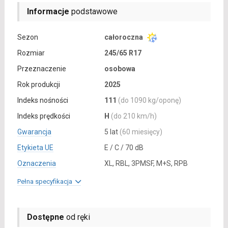
Informacje
podstawowe
Sezon
całoroczna
Rozmiar
245/65 R17
Przeznaczenie
osobowa
Rok produkcji
2025
Indeks nośności
111
(do 1090 kg/oponę)
Indeks prędkości
H
(do 210 km/h)
Gwarancja
5 lat
(60 miesięcy)
Etykieta UE
E / C / 70 dB
Oznaczenia
XL, RBL, 3PMSF, M+S, RPB
Pełna specyfikacja
Dostępne
od ręki