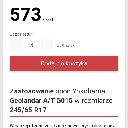
573
zł/szt.
Liczba sztuk:
−
+
z 30 sztuk
Zastosowanie
opon Yokohama
Geolandar A/T G015
w rozmiarze
245/65 R17
W naszej ofercie znajdziesz nowe, oryginalne opony