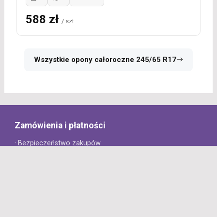
588 zł
/ szt.
Wszystkie opony całoroczne 245/65 R17
Zamówienia i płatności
· Bezpieczeństwo zakupów
· Jak złożyć zamówienie?
· Sposoby płatności
· Koszt dostawy
· Czas dostawy