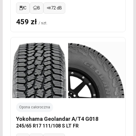
C
B
72 dB
459 zł
/ szt.
Opona całoroczna
Yokohama Geolandar A/T4 G018
245/65 R17 111/108 S LT FR