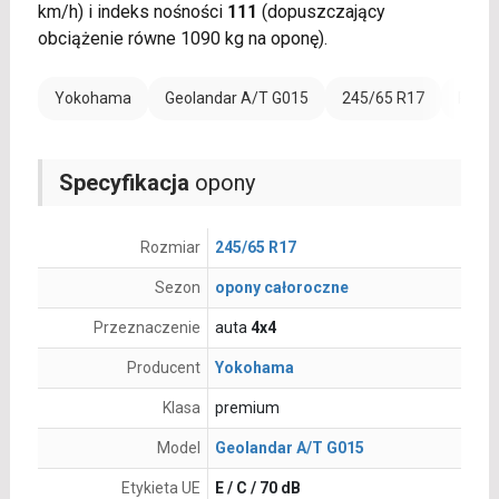
km/h) i indeks nośności
111
(dopuszczający
obciążenie równe 1090 kg na oponę).
Yokohama
Geolandar A/T G015
245/65 R17
Rant 
Specyfikacja
opony
Rozmiar
245/65 R17
Sezon
opony całoroczne
Przeznaczenie
auta
4x4
Producent
Yokohama
Klasa
premium
Model
Geolandar A/T G015
Etykieta UE
E / C / 70 dB