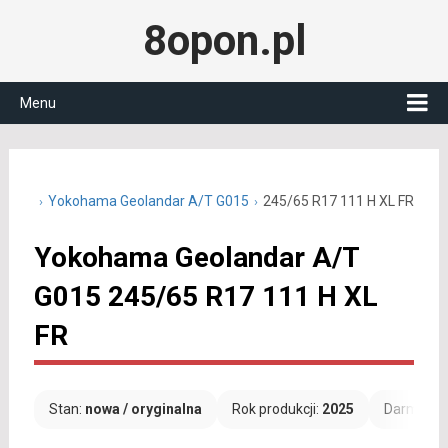
8opon.pl
Menu
5 R17
Yokohama Geolandar A/T G015
245/65 R17 111 H XL FR
Yokohama Geolandar A/T
G015 245/65 R17 111 H XL
FR
Stan:
nowa / oryginalna
Rok produkcji:
2025
Darmowa 