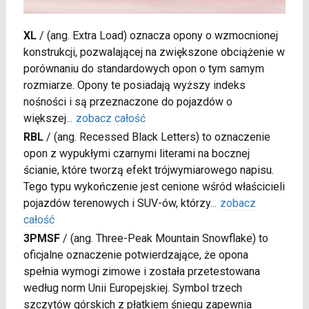
XL
/
(ang. Extra Load) oznacza opony o wzmocnionej
konstrukcji, pozwalającej na zwiększone obciążenie w
porównaniu do standardowych opon o tym samym
rozmiarze. Opony te posiadają wyższy indeks
nośności i są przeznaczone do pojazdów o
większej
...
zobacz całość
RBL
/
(ang. Recessed Black Letters) to oznaczenie
opon z wypukłymi czarnymi literami na bocznej
ścianie, które tworzą efekt trójwymiarowego napisu.
Tego typu wykończenie jest cenione wśród właścicieli
pojazdów terenowych i SUV-ów, którzy
...
zobacz
całość
3PMSF
/
(ang. Three-Peak Mountain Snowflake) to
oficjalne oznaczenie potwierdzające, że opona
spełnia wymogi zimowe i została przetestowana
według norm Unii Europejskiej. Symbol trzech
szczytów górskich z płatkiem śniegu zapewnia