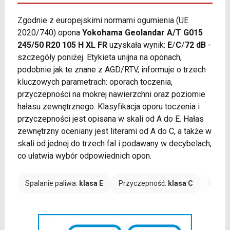
Zgodnie z europejskimi normami ogumienia (UE
2020/740) opona
Yokohama Geolandar A/T G015
245/50 R20 105 H XL FR
uzyskała wynik:
E
/
C
/
72 dB
-
szczegóły poniżej. Etykieta unijna na oponach,
podobnie jak te znane z AGD/RTV, informuje o trzech
kluczowych parametrach: oporach toczenia,
przyczepności na mokrej nawierzchni oraz poziomie
hałasu zewnętrznego. Klasyfikacja oporu toczenia i
przyczepności jest opisana w skali od A do E. Hałas
zewnętrzny oceniany jest literami od A do C, a także w
skali od jednej do trzech fal i podawany w decybelach,
co ułatwia wybór odpowiednich opon.
Spalanie paliwa:
klasa E
Przyczepność:
klasa C
Hałas: