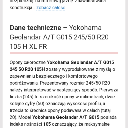
bezpieczną i komfortową jazdę. Zaawansowana
konstrukcja
...
zobacz całość
Dane techniczne
– Yokohama
Geolandar A/T G015 245/50 R20
105 H XL FR
Opony całoroczne
Yokohama Geolandar A/T G015
245 50 R20 105H
zostały wyprodukowane z myślą o
zapewnieniu bezpiecznego i komfortowego
podróżowania. Prezentowany rozmiar 245/50 R20
należy interpretować w następujący sposób. Pierwsza
liczba (245) to szerokość opony w milimetrach, dwie
kolejne cyfry (50) oznaczają wysokość profilu, a
trzecia to średnica opony podawana w calach (tutaj
20). Model
Yokohama Geolandar A/T G015
posiada
indeks nośności
105
oznaczający, że maksymalne