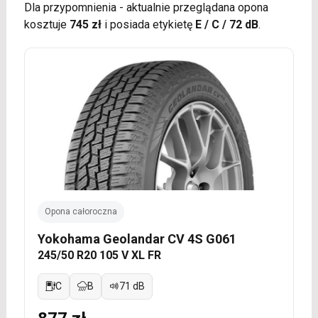
Dla przypomnienia - aktualnie przeglądana opona
kosztuje
745 zł
i posiada etykietę
E / C / 72 dB
.
Opona całoroczna
Yokohama Geolandar CV 4S G061
245/50 R20 105 V XL FR
C
B
71 dB