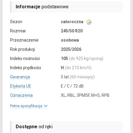
Informacje
podstawowe
Sezon
całoroczna
Rozmiar
245/50 R20
Przeznaczenie
osobowa
Rok produkcji
2025/2026
Indeks nośności
105
(do 925 kg/oponę)
Indeks prędkości
H
(do 210 km/h)
Gwarancja
5 lat
(60 miesięcy)
Etykieta UE
E / C / 72 dB
Oznaczenia
XL, RBL, 3PMSF, M+S, RPB
Pełna specyfikacja
Dostępne
od ręki