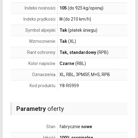
Indeks nośności
105
(do 925 kg/oponę)
Indeks prędkości
H
(do 210 km/h)
Symbol alpejski
Tak
(płatek śniegu)
Wzmocnienie
Tak
(XL)
Rant ochronny
Tak, standardowy
(RPB)
Kolor napisów
Czarne
(RBL)
Oznaczenia
XL, RBL, 3PMSF, M+S, RPB
Kod produktu
Y8-R5959
Parametry
oferty
Stan
fabrycznie
nowe
Jakość
100% oryginalne