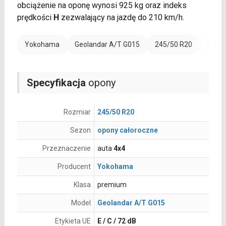
obciążenie na oponę wynosi 925 kg oraz indeks
prędkości
H
zezwalający na jazdę do 210 km/h.
Yokohama
Geolandar A/T G015
245/50 R20
Rant 
Specyfikacja
opony
Rozmiar
245/50 R20
Sezon
opony całoroczne
Przeznaczenie
auta
4x4
Producent
Yokohama
Klasa
premium
Model
Geolandar A/T G015
Etykieta UE
E / C / 72 dB