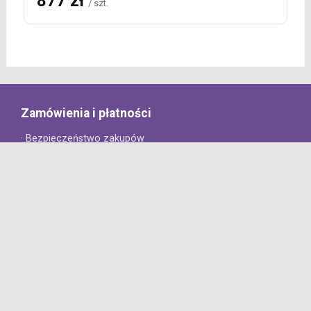
877 zł
/ szt.
Zamówienia i płatności
· Bezpieczeństwo zakupów
· Jak złożyć zamówienie?
· Sposoby płatności
· Koszt dostawy
· Czas dostawy
Obsługa klienta
· Zwroty
· Reklamacje
· Najczęściej zadawane pytania