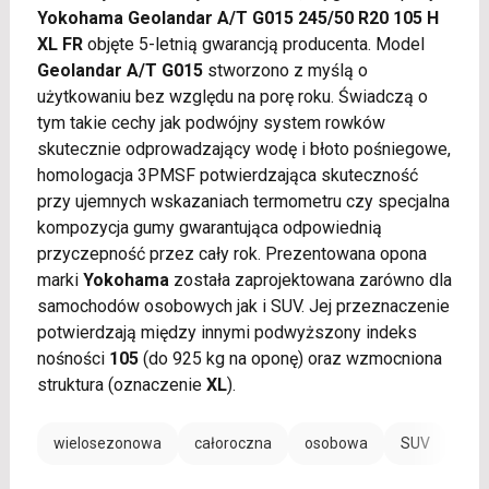
Yokohama Geolandar A/T G015 245/50 R20 105 H
XL FR
objęte 5-letnią gwarancją producenta. Model
Geolandar A/T G015
stworzono z myślą o
użytkowaniu bez względu na porę roku. Świadczą o
tym takie cechy jak podwójny system rowków
skutecznie odprowadzający wodę i błoto pośniegowe,
homologacja 3PMSF potwierdzająca skuteczność
przy ujemnych wskazaniach termometru czy specjalna
kompozycja gumy gwarantująca odpowiednią
przyczepność przez cały rok. Prezentowana opona
marki
Yokohama
została zaprojektowana zarówno dla
samochodów osobowych jak i SUV. Jej przeznaczenie
potwierdzają między innymi podwyższony indeks
nośności
105
(do 925 kg na oponę) oraz wzmocniona
struktura (oznaczenie
XL
).
wielosezonowa
całoroczna
osobowa
SUV