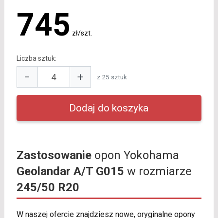
745
zł/szt.
Liczba sztuk:
−
+
z 25 sztuk
Zastosowanie
opon Yokohama
Geolandar A/T G015
w rozmiarze
245/50 R20
W naszej ofercie znajdziesz nowe, oryginalne opony