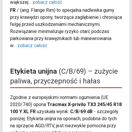
większej
...
zobacz całość
FR
/
(ang. Flange Rim) to specjalna nadlewka gumy
przy krawędzi opony, tworząca zagłębienie i chroniąca
felgę przed uszkodzeniami mechanicznymi.
Rozwiązanie minimalizuje ryzyko otarć podczas
parkowania przy krawężnikach lub manewrowania
w
...
zobacz całość
Etykieta unijna
(C/B/69) – zużycie
paliwa, przyczepność i hałas
Zgodnie z europejskimi normami ogumienia (UE
2020/740) opona
Tracmax X-privilo TX3 245/45 R18
100 Y XL FR
uzyskała wynik:
C
/
B
/
69 dB
- szczegóły
poniżej. Etykieta unijna na oponach, podobna do tych
na sprzęcie AGD/RTV, jest niezwykle pomocna przy