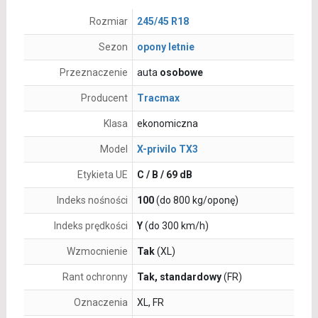
Rozmiar
245/45 R18
Sezon
opony letnie
Przeznaczenie
auta
osobowe
Producent
Tracmax
Klasa
ekonomiczna
Model
X-privilo TX3
Etykieta UE
C / B / 69 dB
Indeks nośności
100
(do 800 kg/oponę)
Indeks prędkości
Y
(do 300 km/h)
Wzmocnienie
Tak
(XL)
Rant ochronny
Tak, standardowy
(FR)
Oznaczenia
XL, FR