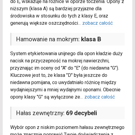
do E, wskazuje na różnice w oporze toczenia. Opony z
niższym (klasa A) są bardziej przyjazne dla
środowiska w stosunku do tych z klasy E, oraz
generują większe oszczędności
...
zobacz całość
Hamowanie na mokrym:
klasa B
System etykietowania unijnego dla opon kładzie duży
nacisk na przyczepność na mokrej nawierzchni,
przyznając im oceny od "A" do "E" (do niedawna "G").
Kluczowe jest to, że klasa "D" była jeszcze do
niedawna pomijana, co uwydatniało różnicę między
wydajniejszymi a mniej wydajnymi oponami. Obecnie
opony klasy "G" są wyłączone ze
...
zobacz całość
Hałas zewnętrzny:
69 decybeli
Wybór opon z niskim poziomem hałasu zewnętrznego
może znacznie poprawić Twoje doświadczenia z