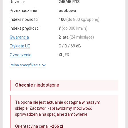
Rozmiar
245/45 R18
Przeznaczenie
osobowa
Indeks nośności
100
(do 800 kg/oponę)
Indeks prędkości
Y
(do 300 km/h)
Gwarancja
2 lata
(24 miesiące)
Etykieta UE
C / B / 69 dB
Oznaczenia
XL, FR
Pełna specyfikacja
Obecnie
niedostępne
Ta opona nie jest aktualnie dostępna w naszym
sklepie. Zadzwoń - sprawdzimy możliwość
sprowadzenia na specjalne zamówienie.
Orientacyjna cena:
~266 zł