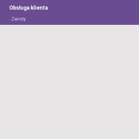
Obsługa klienta
· Zwroty
· Reklamacje
· Najczęściej zadawane pytania
· Gwarancja na opony
· Kontakt
8opon.pl
· O firmie
· Opinie klientów
· Dlaczego warto u nas kupić?
· Polityka prywatności
· Regulamin
Profesjonalny sklep z oponami oferujący tylko oryginalne