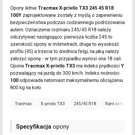
Opony letnie
Tracmax X-privilo TX3 245 45 R18
100Y
zaprojektowane zostały z myślą o zapewnieniu
bezpieczeństwa podczas codziennego podróżowania
autem. Oznaczenie rozmiaru 245/45 R18 należy
odczytywać następująco: pierwsza liczba 245 to
szerokość opony w milimetrach, druga to wysokość
profilu (45) a trzecia to średnica felgi, na jaką należy
założyć oponę - w tym przypadku wynosi ona 18 cali.
Opona
Tracmax X-privilo TX3
ma indeks prędkości
Y
pozwalający na jazdę do 300 km/h. Indeks nośności
100
odpowiada natomiast maksymalnemu obciążeniu
800 kg na koło.
Tracmax
X-privilo TX3
245/45 R18
Rant ochronny 
Specyfikacja
opony